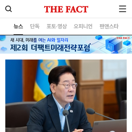
뉴스
단독
포토·영상
오피니언
팬앤스타