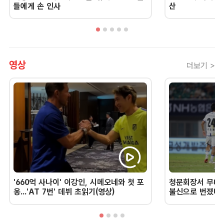
들에게 손 인사
산
영상
더보기 >
'660억 사나이' 이강인, 시메오네와 첫 포
청문회장서 무너진
옹...'AT 7번' 데뷔 초읽기(영상)
불신으로 번졌다 