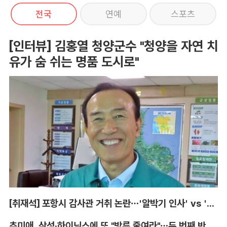
전국
연예
스포츠
[인터뷰] 김홍열 청양군수 "청양을 자연 치
유가 숨 쉬는 명품 도시로"
[취재석] 포항시 감사관 거취 논란…'알박기 인사' vs '임기 보장'
추미애, 삼성·하이닉스에 또 "방류 줄여라"…두 번째 반도체 행정지도