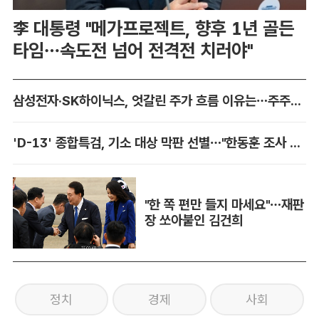
李 대통령 "메가프로젝트, 향후 1년 골든
타임…속도전 넘어 전격전 치러야"
삼성전자·SK하이닉스, 엇갈린 주가 흐름 이유는…주주환원 '온도차'
'D-13' 종합특검, 기소 대상 막판 선별…"한동훈 조사 미지수·원희룡 고심"
"한 쪽 편만 들지 마세요"…재판
장 쏘아붙인 김건희
정치
경제
사회