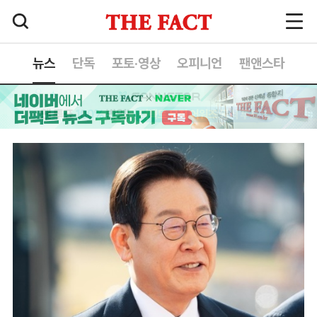
뉴스
단독
포토·영상
오피니언
팬앤스타