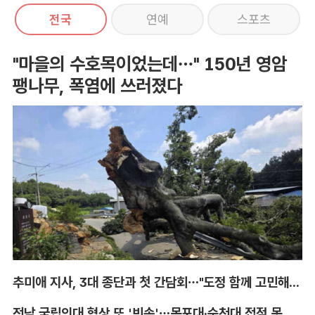
전국
연예
스포츠
"마을의 수호목이었는데…" 150년 영암
팽나무, 폭염에 쓰러졌다
추미애 지사, 3대 종단과 첫 간담회…"도정 함께 고민해달라"
전남 국립의대 협상 또 '빈손'…목포대·순천대 접점 못 찾아