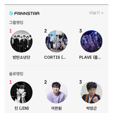
더보기 >
그룹랭킹
1
2
3
방탄소년단
CORTIS (코르티스)
PLAVE (플레이브)
솔로랭킹
1
2
3
진 (JIN)
이찬원
박창근