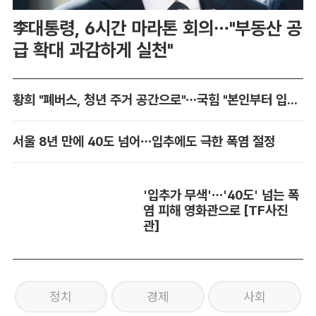
李대통령, 6시간 마라톤 회의…"부동산 공
급 확대 과감하게 실천"
황희 "폐버스, 청년 주거 공간으로"…국힘 "본인부터 입주하라"
서울 8년 만에 40도 넘어…입추에도 극한 폭염 절정
'입추가 무색'…'40도' 넘는 폭
염 피해 영화관으로 [TF사진
관]
정치
경제
사회