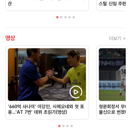
산
스틸 신임 주한 
영상
더보기 >
'660억 사나이' 이강인, 시메오네와 첫 포
청문회장서 무너진
옹...'AT 7번' 데뷔 초읽기(영상)
불신으로 번졌다 