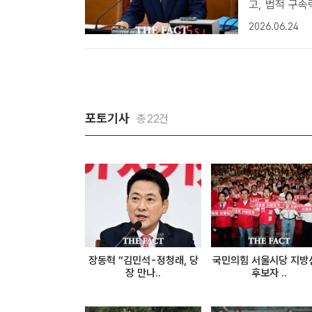
고, 법적 구속력 없어" 24일 경찰 등에 따르면
부(특수본)는 
2026.06.24
의결해 내란 
포토기사
총22건
장동혁 “김민석-정청래, 당
국민의힘 서울시당 지방
장 만나..
후보자 ..