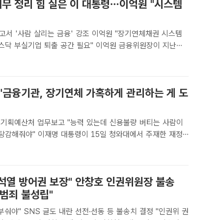
무 정리 힘 실은 이 대통령…이억원 "시스템
고서 '사람 살리는 금융' 강조 이억원 "장기연체채권 시스템
기업 퇴출 공간 필요" 이억원 금융위원장이 지난달
서울 종로구 정부서울청사에서 열린 제1차 금융소비자보호 정책
범회의에 참석해 모두발언을 하고 있다. /임영무 기자[더팩트
 "금융기관, 장기연체 가혹하게 관리하는 게 도
·기획예산처 업무보고 "능력 있는데 신용불량 버티는 사람이
이 15일 청와대에서 주재한 재정
이터처·금융위원회·기획예산처 2차 업무보고에서 발언하고 있
더팩트ㅣ이헌일 기자] 이재명 대통령은 15일 "오히려 금..
윤석열 방어권 보장" 안창호 인권위원장 불송
"범죄 불성립"
부숴야" SNS 글도 내란 선전·선동 등 불송치 결정 "인권위 권