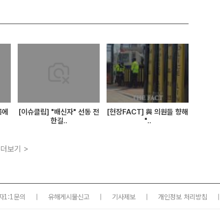
롱에
[이슈클립] "배신자" 선동 전
[현장FACT] 與 의원들 향해
한길..
"..
더보기 >
자1:1문의
|
유해게시물신고
|
기사제보
|
개인정보 처리방침
|