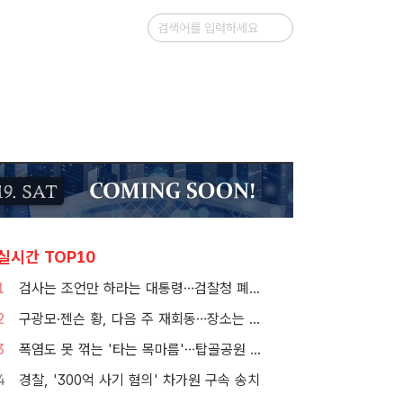
실시간 TOP10
1
검사는 조언만 하라는 대통령…검찰청 폐지 앞둔 합수본 '딜레마'
2
구광모·젠슨 황, 다음 주 재회동…장소는 실리콘밸리
3
폭염도 못 꺾는 '타는 목마름'…탑골공원 아리수 냉장고 가보니
4
경찰, '300억 사기 혐의' 차가원 구속 송치