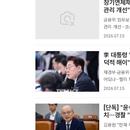
장기연체채
관리 개선"
금융위 업무보
관리 개선…코스닥 부실
29일 오후 
2026.07.15
평가위원회 출
ㅣ..
李 대통령
덕적 해이"
재경부·금융위
어딨나…빨리 탕감해줘야" 이재명 대통령
경제부·국가데
2026.07.15
다. /뉴시스[
[단독] "
치…경찰 
김용원 "헌재 