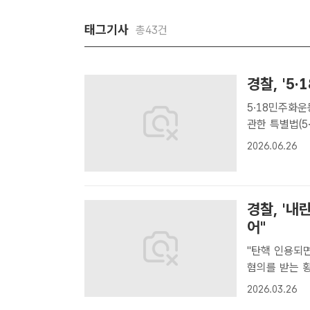
태그기사
총43건
경찰, '5
5·18민주화운동법 위반 혐의 울 관
관한 특별법(5
고 밝혔다. /
2026.06.26
은 북한의 선동
경찰, '내
어"
"탄핵 인용되면 폭동" 발언 서울경찰청
혐의를 받는 
렸다고 26일 
2026.03.26
가 윤석열 (당