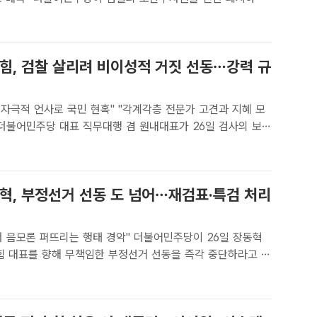
형사소송법 개정안을 이번 주 국회 본회의에서 처리하겠다고
은 22일 국회에서 열린 민주당 의원총회에 참석해 인사말을 하
국힘, 검찰 살리려 비이성적 거짓 선동…강력 규
국' 자극적 언사로 국민 현혹" "각계각층 전문가 고견과 지혜 모
하는 형사소송법 개정에 반대하는 국민의힘이 거짓 선동을 하
 높게 비판했다. /배정한 기자[더팩트ㅣ신진환 기자] 한병..
동혁, 부정선거 선동 도 넘어…재검표·특검 처리
퍼뜨리는 행태 경악" 더불어민주당이 26일 장동혁
의힘 대표를 향해 무책임한 부정선거 선동을 즉각 중단하라고 촉
한 기자[더팩트ㅣ신진환 기자] 더불어민주당이 26일 "장동혁
의 부정선거 선동이 도를 넘고 있다"라면서 조속한 올림픽공