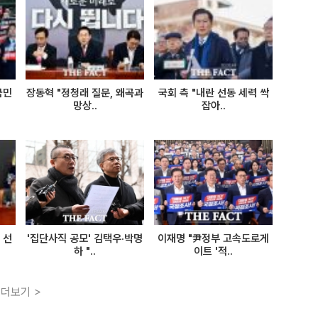
국민
장동혁 "정청래 질문, 왜곡과
국회 측 "내란 선동 세력 싹
망상..
잡아..
 선
'집단사직 공모' 김택우·박명
이재명 "尹정부 고속도로게
하 "..
이트 '적..
더보기 >