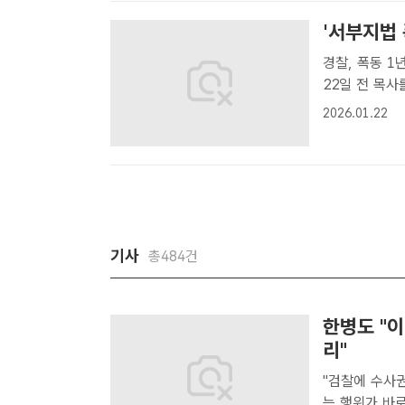
'서부지법 
경찰, 폭동 1년 만
22일 전 목
치했다고 밝혔
2026.01.22
배후로 지목돼
찰청..
기사
총484건
한병도 "
리"
"검찰에 수사권
는 행위가 바로 매국" 더불어민주당이 검찰의 