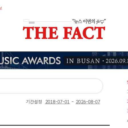
보
기간설정
-