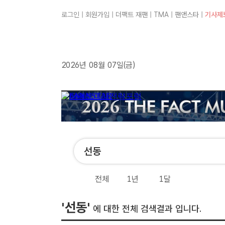
로그인
|
회원가입
|
더팩트 재팬
|
TMA
|
팬앤스타
|
기사제
2026년 08월 07일(금)
전체
1년
1달
'선동'
에 대한 전체 검색결과 입니다.