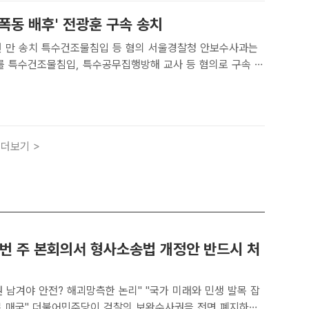
폭동 배후' 전광훈 구속 송치
 송치 특수건조물침입 등 혐의 서울경찰청 안보수사과는
사를 특수건조물침입, 특수공무집행방해 교사 등 혐의로 구속 송
다. /이새롬 기자[더팩트ㅣ이윤경 기자] 서부지법 폭동 사태
 구속된 전광훈 사랑제일교회 목사가 검찰에 넘겨졌다.서울경
더보기 >
이번 주 본회의서 형사소송법 개정안 반드시 처
 남겨야 안전? 해괴망측한 논리" "국가 미래와 민생 발목 잡
보완수사권을 전면 폐지하는