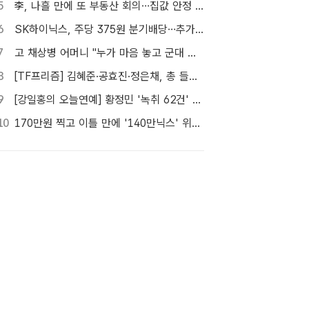
5
李, 나흘 만에 또 부동산 회의…집값 안정 승부처 '공급' 점검
6
SK하이닉스, 주당 375원 분기배당…추가 주주환원 예고
7
고 채상병 어머니 "누가 마음 놓고 군대 보내겠나"…임성근 징역 3년에 분통
8
[TF프리즘] 김혜준·공효진·정은채, 총 들고 액션 한판
9
[강일홍의 오늘연예] 황정민 '녹취 62건' 속 의문, "왜 이렇게까지"
10
170만원 찍고 이틀 만에 '140만닉스' 위태…SK하이닉스 4%대 급락