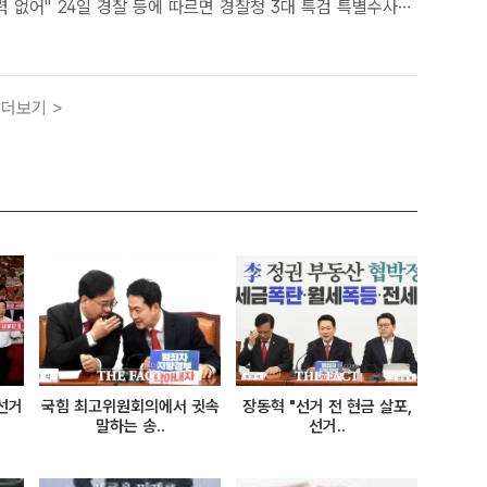
 경찰청 3대 특검 특별수사본
지난 2월 말 윤석열 전 대통령의 탄핵심판 방어권 보장 안건을
선전·선동 등 혐의로 고발당한 안창호 국가인권위원..
더보기 >
선거
국힘 최고위원회의에서 귓속
장동혁 "선거 전 현금 살포,
말하는 송..
선거..