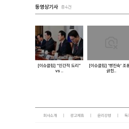
동영상기사
총4건
[이슈클립] “인간적 도리”
[이슈클립] '빵진숙' 조
vs ..
긁힌..
회사소개
|
광고제휴
|
윤리강령
|
독