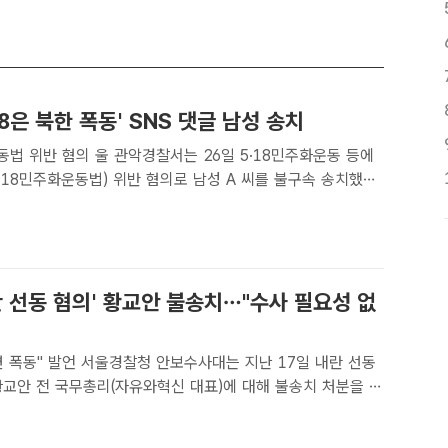
·18은 북한 폭동' SNS 댓글 남성 송치
악경찰서는 26일 5·18민주화운동 등에
·18민주화운동법) 위반 혐의로 남성 A 씨를 불구속 송치했다
김영봉 기자[더팩트ㅣ진주영 기자] SNS에서 '5·18 민주화운동
에 의한 폭동'이라고 주장한 남성이 불구속..
란 선동 혐의' 황교안 불송치…"수사 필요성 없
 안보수사대는 지난 17일 내란 선동
황교안 전 국무총리(자유와혁신 대표)에 대해 불송치 처분을 내
밝혔다. /장윤석 기자[더팩트ㅣ이윤경 기자] "헌법재판소(헌재)
시) 대통령의 탄핵 소추를 인용하면 폭동이 일어날 것"..