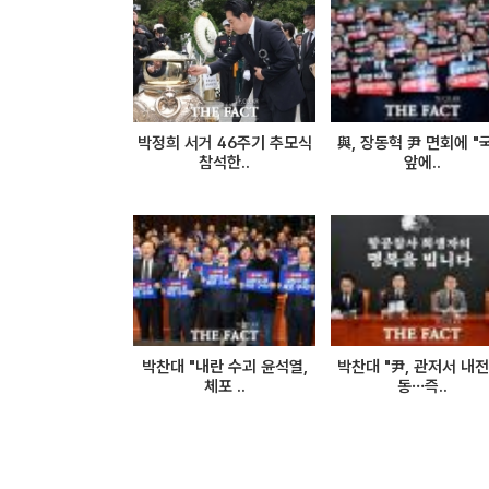
박정희 서거 46주기 추모식
與, 장동혁 尹 면회에 "
참석한..
앞에..
박찬대 "내란 수괴 윤석열,
박찬대 "尹, 관저서 내전
체포 ..
동…즉..