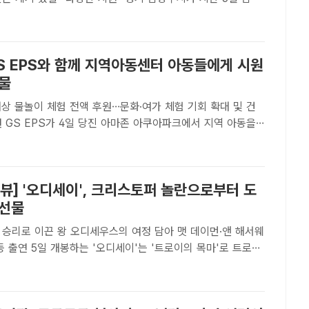
재 '더드림핑'에서 진행한 '여름 힐링 캠프'에 참여한 자립준
탁아동, 동행지기 멘토, 보호자 등이 기념 촬영을..
GS EPS와 함께 지역아동센터 아동들에게 시원
선물
대상 물놀이 체험 전액 후원…문화·여가 체험 기회 확대 및 건
 아동을
철 물놀이 체험프로그램 을 운영하고 있다. /당진시[더팩트ㅣ
자] 충남 당진시는 GS EPS가 당진시복지재단과 함..
뷰] '오디세이', 크리스토퍼 놀란으로부터 도
 선물
로 이끈 왕 오디세우스의 여정 담아 맷 데이먼·앤 해서웨
 '트로이의 목마'로 트로이
 이끈 전쟁 영웅이자 지혜의 왕 오디세우스가 전쟁 이후 아내
로 돌아가기까지 10년에 걸쳐 겪는 미지의 세계 속 고..