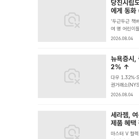
당진시립도
에게 동화 
'두근두근 책
여 명 어린이들에게 재능기부 당진시
당진시[더팩트
2026.08.04
영하는 '두근
장..
뉴욕증시, 
2% ↑
다우 1.32%·S&P
권거래소(NYS
다. /AP. 
2026.08.04
대통령이 이란 
세라젬, 
제품 혜택
마스터 V 컬렉