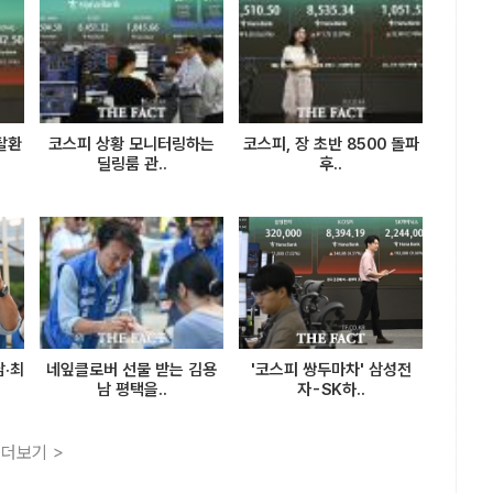
 탈환
코스피 상황 모니터링하는
코스피, 장 초반 8500 돌파
딜링룸 관..
후..
남·최
네잎클로버 선물 받는 김용
'코스피 쌍두마차' 삼성전
남 평택을..
자-SK하..
더보기 >