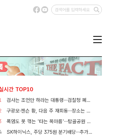
실시간 TOP10
1
검사는 조언만 하라는 대통령…검찰청 폐지 앞둔 합수본 '딜레마'
2
구광모·젠슨 황, 다음 주 재회동…장소는 실리콘밸리
3
폭염도 못 꺾는 '타는 목마름'…탑골공원 아리수 냉장고 가보니
4
SK하이닉스, 주당 375원 분기배당…추가 주주환원 예고