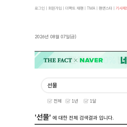
로그인
|
회원가입
|
더팩트 재팬
|
TMA
|
팬앤스타
|
기사제
2026년 08월 07일(금)
전체
1년
1달
'선물'
에 대한 전체 검색결과 입니다.