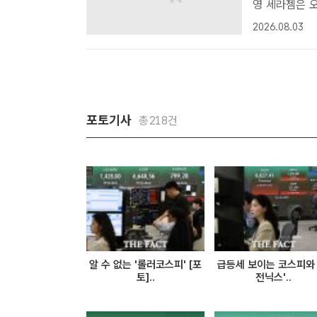
영 세라젬은 오는 31일까지 '마스터 V 컬렉션' 등 대표 제품을 혜택가로 선
보이고 타사 제
2026.08.03
한다고 3일 밝
포토기사
총218건
알 수 없는 '롤러코스피' [포
급등세 보이는 코스피와 
토]..
전닉스'..