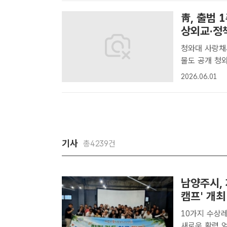
1..
靑, 출범 
상외교·정
청와대 사랑채
물도 공개 청와대는 정부 출범 1주년을 맞아 오는 10일부터 연말까지 사랑
채에서 국민주
2026.06.01
'빛의 궤적'을
서울..
기사
총4239건
남양주시,
캠프' 개최
10가지 수상레
새로운 활력 얻는 계기 