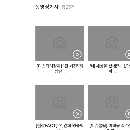
동영상기사
총23건
[미스터리경제] '판 커진' 지
"네 세상을 샀네!"… 1만
방선..
파 ..
[현장FACT] '김건희 명품백
[이슈클립] 이배용 측 "