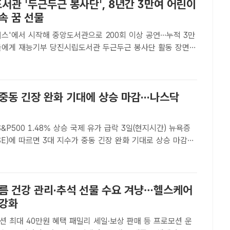
서관 '두근두근 봉사단', 8년간 3만여 어린이
속 꿈 선물
버스'에서 시작해 중앙도서관으로 200회 이상 공연…누적 3만
립도서관 두근두근 봉사단 활동 장면 /
ㅣ당진=천기영 기자] 충남 당진시는 당진시립도서관에서 운
두근 봉사단'이 창단 8주년을 넘기며 지역 사회의 귀감이 되는
중동 긴장 완화 기대에 상승 마감···나스닥
500 1.48% 상승 국제 유가 급락 3일(현지시간) 뉴욕증
E)에 따르면 3대 지수가 중동 긴장 완화 기대로 상승 마감했
뉴시스[더팩트ㅣ이윤경 기자] 미국 뉴욕증시가 도널드 트럼프 미국
공습 계획을 철회하면서 중동 정세 긴장 완..
여름 건강 관리·추석 선물 수요 겨냥…헬스케어
 강화
션 최대 40만원 혜택 패밀리 세일·보상 판매 등 프로모션 운