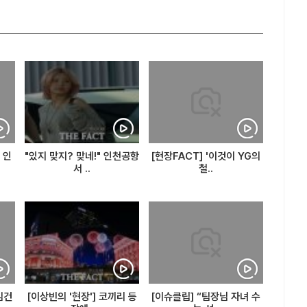
 인
"있지 맞지? 맞네!" 인천공항
[현장FACT] '이것이 YG의
서 ..
철..
김건
[이상빈의 '현장'] 코끼리 등
[이슈클립] “팀장님 자녀 수