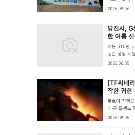
주시 화도읍 소
2026.08.06
비청년과 가정위
당진시, 
한 여름 
아동 310명 
강한 성장 지원 GS EPS가 4일 당진 아마존 아쿠아파크에서 지역
대상으로 여름
2026.08.05
당진=천기영 기
[TF씨네리
착한 귀한
트로이 전쟁을 승리
이·톰 홀랜드 등 출연 5일 개봉하는 '오디세이'는
전쟁을 승리로
2026.08.05
가 있는 고국으