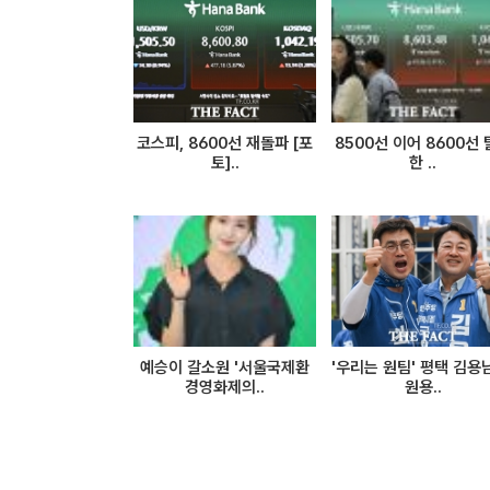
코스피, 8600선 재돌파 [포
8500선 이어 8600선
토]..
한 ..
예승이 갈소원 '서울국제환
'우리는 원팀' 평택 김용
경영화제의..
원용..