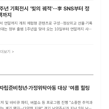
1주년 기획전시 '빛의 궤적'…李 SNS부터 정
책까지
서 연말까지 개최 체험형 콘텐츠로 구성…정상외교 선물·기록
권정부의 지난 1년 성과를 국민과 함께 돌아보는 기획전시
 개최한다. 이재명 대통령과 영부인 김혜경 여사가 5월29일
더보기 >
 자립준비청년·가정위탁아동 대상 '여름 힐링
저 및 바비큐 파티, 버블쇼 등 프로그램 진행 "소중한 추억과
됐길…다양한 지원" 경기 남양주시가 지난 5일 남양