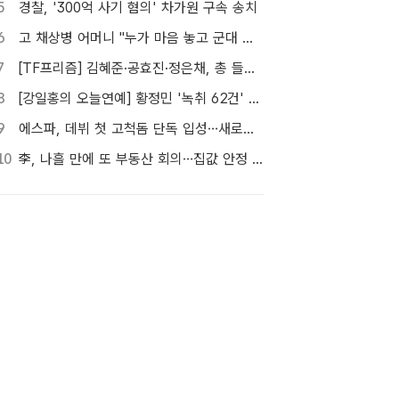
5
경찰, '300억 사기 혐의' 차가원 구속 송치
6
고 채상병 어머니 "누가 마음 놓고 군대 보내겠나"…임성근 징역 3년에 분통
7
[TF프리즘] 김혜준·공효진·정은채, 총 들고 액션 한판
8
[강일홍의 오늘연예] 황정민 '녹취 62건' 속 의문, "왜 이렇게까지"
9
에스파, 데뷔 첫 고척돔 단독 입성…새로운 세계 열린다
10
李, 나흘 만에 또 부동산 회의…집값 안정 승부처 '공급' 점검