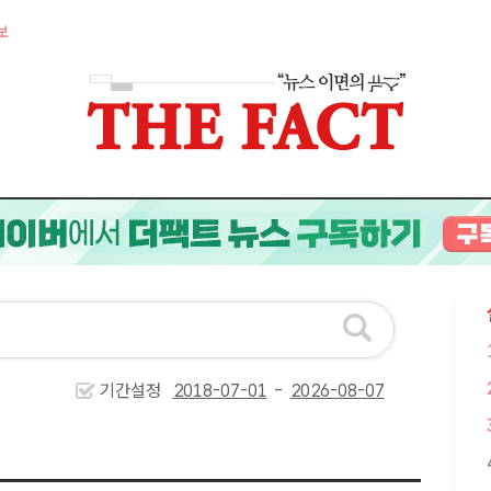
보
기간설정
-