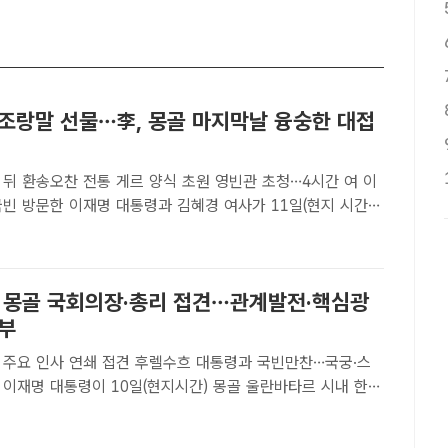
·조랑말 선물…李, 몽골 마지막날 융숭한 대접
 뒤 환송오찬 전통 게르 양식 초원 영빈관 초청…4시간 여 이
립체육경기장에서 열린 나담축제 개막식에서 오흐나 후렐수
령과 함께 박수를 치고 있다. /뉴시스[더팩트ㅣ울란바타르=이
, 몽골 국회의장·총리 접견…관계발전·핵심광
당부
 주요 인사 연쇄 접견 후렐수흐 대통령과 국빈만찬…국궁·스
 한
오소르 오츠랄 총리를 접견하고 기념촬영을 하고 있다. /뉴시스
바타르=이헌일 기자] 몽골 국빈방문 중인 이재명 대통령은