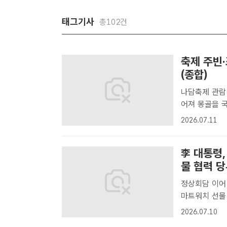
태그기사
총102건
축제 주빈
(종합)
나담축제 관람
어져 몽골을 국빈 방문한 이재명 대통령과 김혜경 여사가 11일(현지 시간)
울란바타르 국
2026.07.11
흐 몽골 대통
헌일..
李 대통령
물 협력 
정상회담 이어
마트워치 선물 이재명 대통령이 10일(현지시간) 몽골 울란바타르 시내
호텔에서 냠 
2026.07.10
[더팩트ㅣ울란