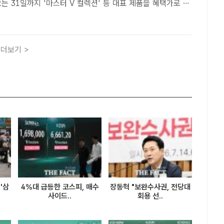
품 보상 판매, 패밀리 세일, 패키지 구매 프로그램 등도 진행
혔다. /세라젬[더팩트ㅣ이윤경 기자] 세라젬이 여름..
더보기 >
'삼
4%대 급등한 코스피, 매수
장동혁 "보완수사권, 전당대
사이드..
회용 선..