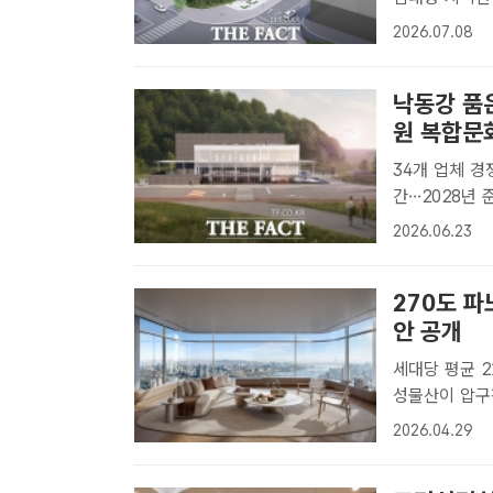
룡시는 공공임
2026.07.08
하고, AI 기
낙동강 품
원 복합문
34개 업체 경
간…2028년 준공 목표 고령군은 개진면 오사
공원 복합문화
2026.06.23
품을 최종 당
..
270도 
안 공개
세대당 평균 2
성물산이 압구
한다. /삼성물
2026.04.29
해외 거장들과
개..