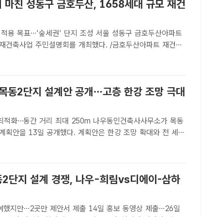
 마친 성동구 금호두산, 1658세대 규모 재건
목표…'숲세권' 단지 조성 서울 성동구 금호두산아파트
일 재건축사업 주민설명회를 개최했다. /금호두산아파트 재건축
[더팩트 | 공미나 기자] 서울 성동구의 금호두산아파트가 최
1658세대 대단지로 재건축을 추진한다.금호두산아파트 재건축
 목동2단지 설계안 공개…고층 한강 조망 극대
동간 거리 최대 250m 나우동인건축사사무소가 목동
계획안을 13일 공개했다. 계획안은 한강 조망 확대와 전 세대
 내세웠다. /나우동인[더팩트 | 공미나 기자] 나우동인건축
2단지 재건축 계획안 '2 THE SKY'를 13일 공개했..
동2단지 설계 경쟁, 나우-희림vs디에이-삼하
여했지만…2곳만 제안서 제출 14일 홍보 동영상 제출…26일