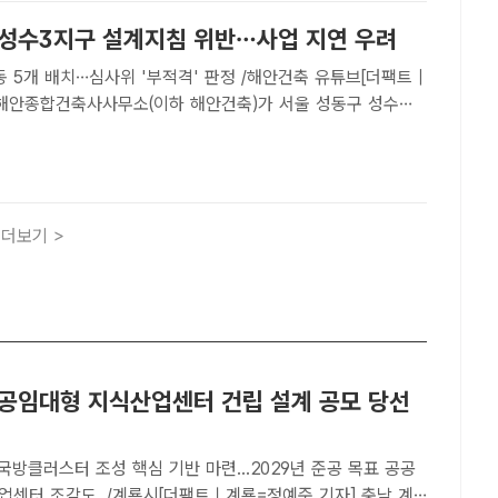
 성수3지구 설계지침 위반…사업 지연 우려
배치…심사위 '부적격' 판정 /해안건축 유튜브[더팩트 |
 해안종합건축사사무소(이하 해안건축)가 서울 성동구 성수전
지구(이하 성수3지구) 재개발 사업 조합에 제출한 설계안이 정
한 것으로 확인됐다. 해안건축의 설계지침 위반으로 9일 예..
더보기 >
공공임대형 지식산업센터 건립 설계 공모 당선
국방클러스터 조성 핵심 기반 마련...2029년 준공 목표 공공
업센터 조감도. /계룡시[더팩트ㅣ계룡=정예준 기자] 충남 계