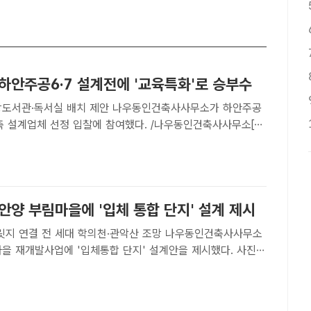
하안주공6·7 설계전에 '교육특화'로 승부수
서실 배치 제안 나우동인건축사사무소가 하안주공
건축 설계업체 선정 입찰에 참여했다. /나우동인건축사사무소[더
 기자] 나우동인건축사사무소(이하 나우동인)가 경기 광명 하
지 재건축 설계권 경쟁에서 교육특화로 승부수를 던졌다.나우
안양 부림마을에 '입체 통합 단지' 설계 제시
연결 전 세대 학의천·관악산 조망 나우동인건축사사무소
마을 재개발사업에 '입체통합 단지' 설계안을 제시했다. 사진은
조감도다. /나우동인건축사사무소[더팩트 | 공미나 기자] 나
무소는 안양 부림마을 재개발사업에 '아르테움 포레