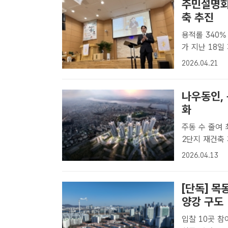
주민설명회
축 추진
용적롤 340% 적용 
가 지난 18
추진준비위원회
2026.04.21
고 27층, 
추..
나우동인,
화
주동 수 줄여 최적화…
2단지 재건축 
남향을 강점으로
2026.04.13
사사무소가 목동
[단독] 목
양강 구도
입찰 10곳 참