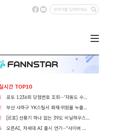
실시간 TOP10
1
로또 1236회 당첨번호 조회···'자동도 수동도 5명씩 같네'
2
부산 사하구 YK스틸서 화재·위험물 누출…소방 대응 1단계 발령
3
[르포] 선풍기 하나 없는 39도 비닐하우스…이주노동자의 '악몽같은 폭염'
4
오픈AI, 차세대 AI 출시 연기…"사이버 공격 등 보안 위험"