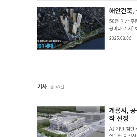
해안건축,
50층 이상 주동 5개 
공미나 기자]
략정비구역 3
2025.08.06
비계획을 위반
기사
총56건
계룡시, 
작 선정
AI 기반 첨단 
임대형 지식산