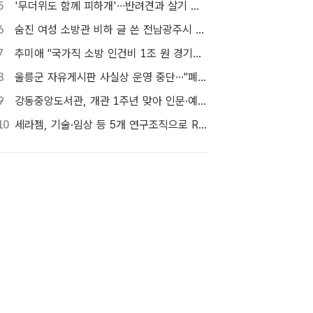
5
'무더위도 함께 피하개'…반려견과 살기 좋은 자치구는 어디
6
숨진 여성 소방관 비하 글 쓴 전남광주시 공무원 입건
7
추미애 "국가직 소방 인건비 1조 원 경기도가 대납…재정개혁 시급"
8
울릉군 자유게시판 사실상 운영 중단…"폐쇄" vs "소통창구 지켜야"
9
강동중앙도서관, 개관 1주년 맞아 인문·예술 행사 마련 [TF사진관]
10
세라젬, 기술·임상 등 5개 연구조직으로 R&D 역량 강화