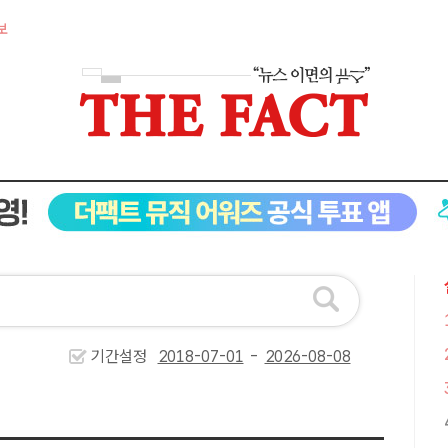
보
기간설정
-