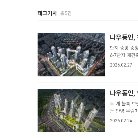
태그기사
총5건
나우동인, 
단지 중앙 중앙도서관·독
6·7단지 재
팩트 | 공미나
2026.02.27
안주공6·7단
동인은 ..
나우동인, 
두 개 블록 브릿지 
는 안양 부림
안양 부림마을 
2026.02.24
우동인건축사사
(ARTEUM ..