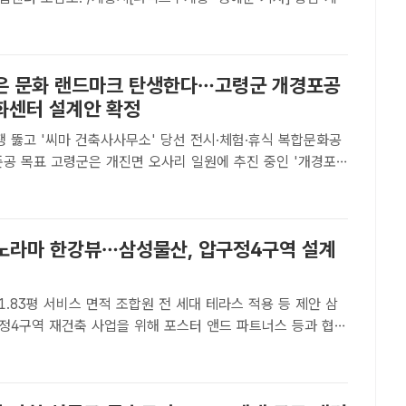
대형 지식산업센터 건립 사업 설계 공모 당선작을 최종 선정
반 첨단 국방클러스터 조성을 위한 핵심 기반 시설 구축에 본..
은 문화 랜드마크 탄생한다…고령군 개경포공
화센터 설계안 확정
쟁 뚫고 '씨마 건축사사무소' 당선 전시·체험·휴식 복합문화공
리 일원에 추진 중인 '개경포
센터 건립사업' 건축설계 공모 결과 건축사사무소 씨마의 작
선작으로 선정했다. 사진은 개경포공원 복합문화센터 조감도.
파노라마 한강뷰…삼성물산, 압구정4구역 설계
1.83평 서비스 면적 조합원 전 세대 테라스 적용 등 제안 삼
정4구역 재건축 사업을 위해 포스터 앤드 파트너스 등과 협업
산[더팩트 | 공미나 기자] 삼성물산 건설부문(이하 삼성물산)이
 손잡고 압구정4구역을 랜드마크로 완성하겠다는 구상을 공