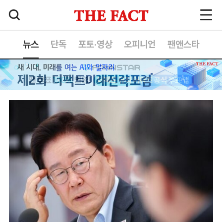
뉴스
단독
포토·영상
오피니언
팬앤스타