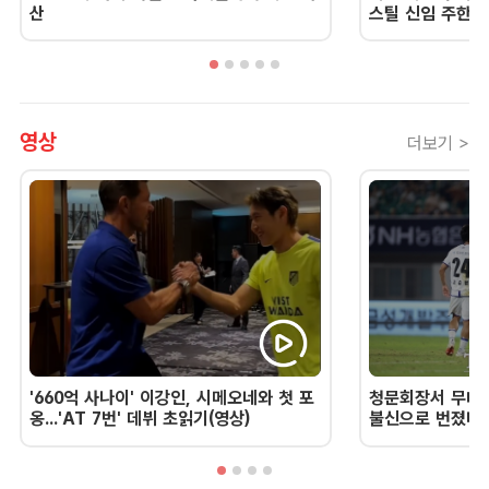
산
스틸 신임 주한 
영상
더보기 >
'660억 사나이' 이강인, 시메오네와 첫 포
청문회장서 무너진
옹...'AT 7번' 데뷔 초읽기(영상)
불신으로 번졌다 