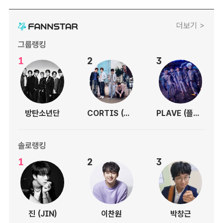
더보기 >
그룹랭킹
1
2
3
방탄소년단
CORTIS (코르티스)
PLAVE (플레이브)
솔로랭킹
1
2
3
진 (JIN)
이찬원
박창근