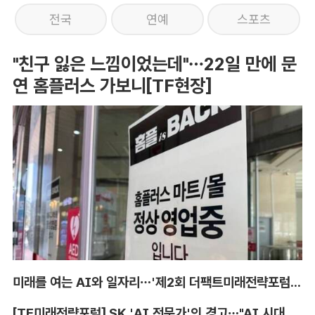
전국
연예
스포츠
"친구 잃은 느낌이었는데"…22일 만에 문
연 홈플러스 가보니[TF현장]
미래를 여는 AI와 일자리…'제2회 더팩트미래전략포럼' 참가 신청
[TF미래전략포럼] SK 'AI 전문가'의 경고…"AI 시대, 인재 격차 더 커진다"