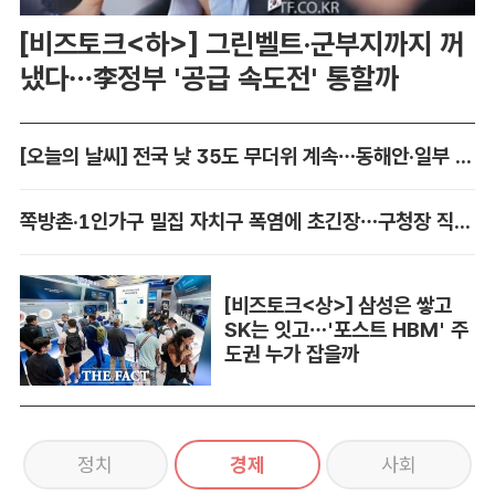
[비즈토크<하>] 그린벨트·군부지까지 꺼
냈다…李정부 '공급 속도전' 통할까
[오늘의 날씨] 전국 낮 35도 무더위 계속…동해안·일부 지역 비
쪽방촌·1인가구 밀집 자치구 폭염에 초긴장…구청장 직접 챙긴다
[비즈토크<상>] 삼성은 쌓고
SK는 잇고…'포스트 HBM' 주
도권 누가 잡을까
정치
경제
사회