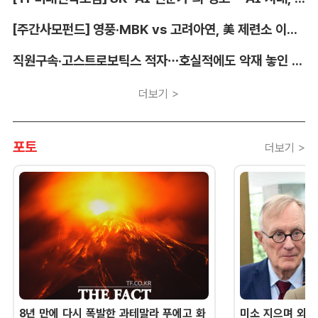
[주간사모펀드] 영풍·MBK vs 고려아연, 美 제련소 이름 두고 고발전
직원구속·고스트로보틱스 적자…호실적에도 악재 놓인 LIG D&A
더보기 >
포토
더보기 >
8년 만에 다시 폭발한 과테말라 푸에고 화
미소 지으며 외교