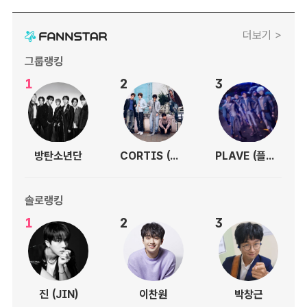
더보기 >
그룹랭킹
1
2
3
방탄소년단
CORTIS (코르티스)
PLAVE (플레이브)
솔로랭킹
1
2
3
진 (JIN)
이찬원
박창근