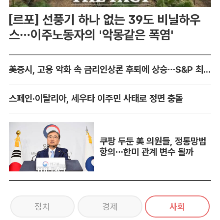
[르포] 선풍기 하나 없는 39도 비닐하우
스…이주노동자의 '악몽같은 폭염'
美증시, 고용 악화 속 금리인상론 후퇴에 상승…S&P 최고치 경신
스페인·이탈리아, 세우타 이주민 사태로 정면 충돌
쿠팡 두둔 美 의원들, 정통망법
항의…한미 관계 변수 될까
정치
경제
사회