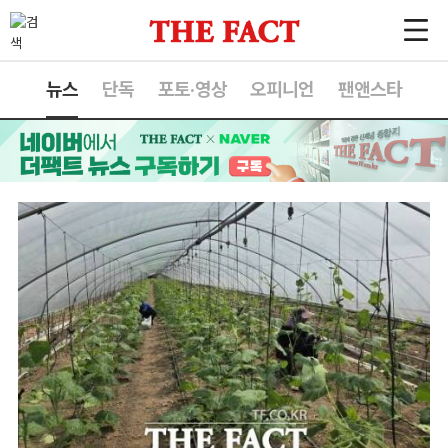
뉴스
단독
포토·영상
오피니언
팬앤스타