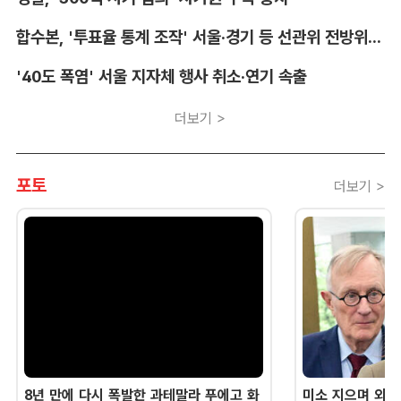
합수본, '투표율 통계 조작' 서울·경기 등 선관위 전방위 압수수색
'40도 폭염' 서울 지자체 행사 취소·연기 속출
더보기 >
포토
더보기 >
8년 만에 다시 폭발한 과테말라 푸에고 화
미소 지으며 외교