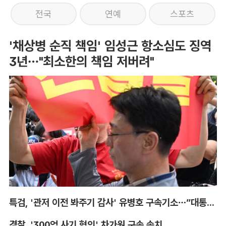
전국
연예
스포츠
'채상병 순직 책임' 임성근 항소심도 징역
3년…"최소한의 책임 저버려"
특검, '관저 이전 봐주기 감사' 유병호 구속기소…”대통령실 청탁받아“
경찰, '300억 사기 혐의' 차가원 구속 송치