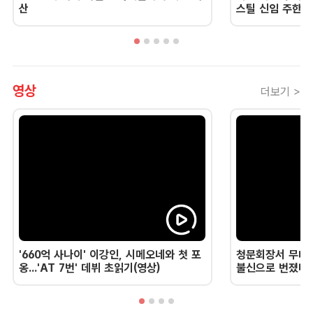
산
스틸 신임 주한 
영상
더보기 >
'660억 사나이' 이강인, 시메오네와 첫 포
청문회장서 무너진
옹...'AT 7번' 데뷔 초읽기(영상)
불신으로 번졌다 