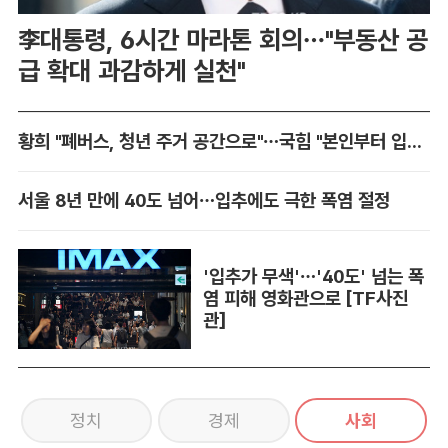
李대통령, 6시간 마라톤 회의…"부동산 공
급 확대 과감하게 실천"
황희 "폐버스, 청년 주거 공간으로"…국힘 "본인부터 입주하라"
서울 8년 만에 40도 넘어…입추에도 극한 폭염 절정
'입추가 무색'…'40도' 넘는 폭
염 피해 영화관으로 [TF사진
관]
정치
경제
사회