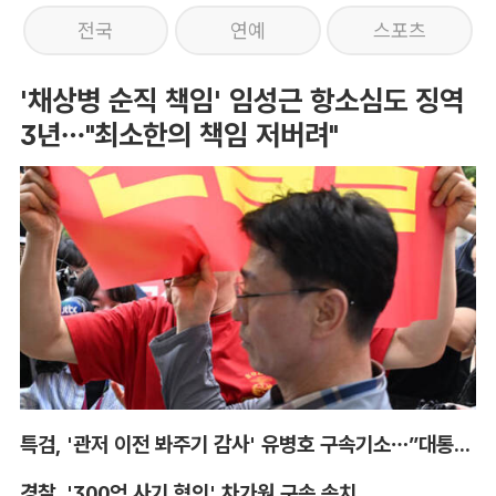
전국
연예
스포츠
'채상병 순직 책임' 임성근 항소심도 징역
3년…"최소한의 책임 저버려"
특검, '관저 이전 봐주기 감사' 유병호 구속기소…”대통령실 청탁받아“
경찰, '300억 사기 혐의' 차가원 구속 송치