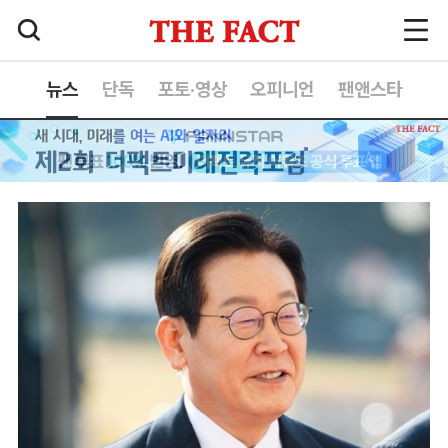
뉴스
단독
포토·영상
오피니언
팬앤스타