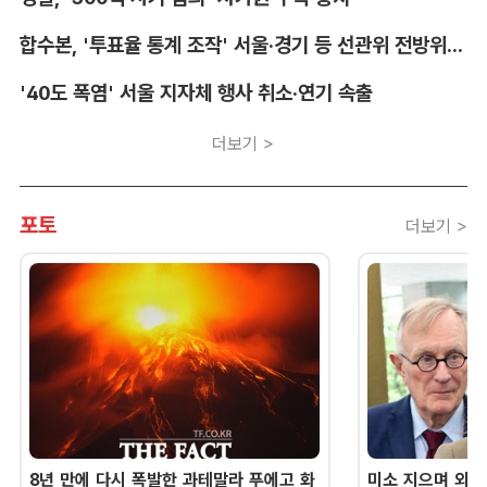
합수본, '투표율 통계 조작' 서울·경기 등 선관위 전방위 압수수색
'40도 폭염' 서울 지자체 행사 취소·연기 속출
더보기 >
포토
더보기 >
8년 만에 다시 폭발한 과테말라 푸에고 화
미소 지으며 외교