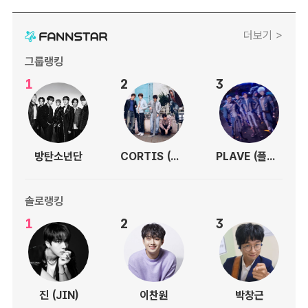
더보기 >
그룹랭킹
1
2
3
방탄소년단
CORTIS (코르티스)
PLAVE (플레이브)
솔로랭킹
1
2
3
진 (JIN)
이찬원
박창근