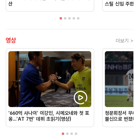
산
스틸 신임 주한 
영상
더보기 >
'660억 사나이' 이강인, 시메오네와 첫 포
청문회장서 무너진
옹...'AT 7번' 데뷔 초읽기(영상)
불신으로 번졌다 