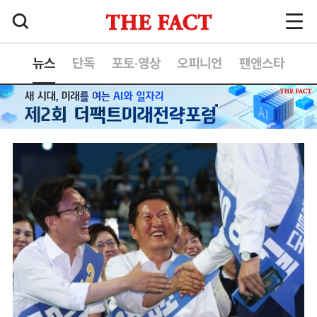
뉴스
단독
포토·영상
오피니언
팬앤스타