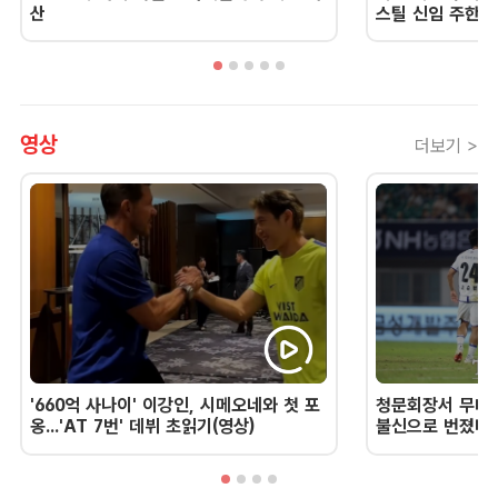
산
스틸 신임 주한 
영상
더보기 >
'660억 사나이' 이강인, 시메오네와 첫 포
청문회장서 무너진
옹...'AT 7번' 데뷔 초읽기(영상)
불신으로 번졌다 