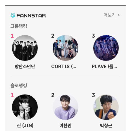
더보기 >
그룹랭킹
1
2
3
방탄소년단
CORTIS (코르티스)
PLAVE (플레이브)
솔로랭킹
1
2
3
진 (JIN)
이찬원
박창근