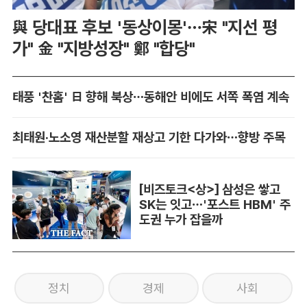
與 당대표 후보 '동상이몽'…宋 "지선 평
가" 金 "지방성장" 鄭 "합당"
태풍 '찬홈' 日 향해 북상…동해안 비에도 서쪽 폭염 계속
최태원·노소영 재산분할 재상고 기한 다가와…향방 주목
[비즈토크<상>] 삼성은 쌓고
SK는 잇고…'포스트 HBM' 주
도권 누가 잡을까
정치
경제
사회