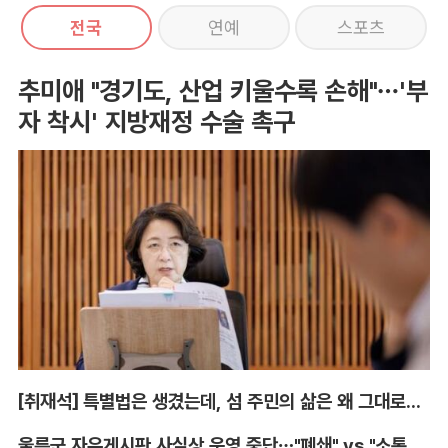
전국
연예
스포츠
추미애 "경기도, 산업 키울수록 손해"…'부
자 착시' 지방재정 수술 촉구
[취재석] 특별법은 생겼는데, 섬 주민의 삶은 왜 그대로인가
울릉군 자유게시판 사실상 운영 중단…"폐쇄" vs "소통창구 지켜야"