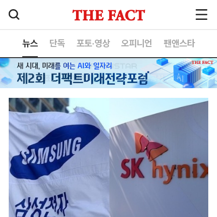
뉴스
단독
포토·영상
오피니언
팬앤스타