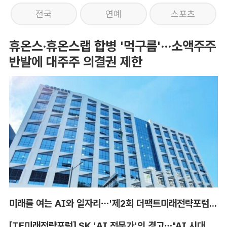
전국
연예
스포츠
휴온스·휴온스랩 합병 '먹구름'···소액주주
반발에 대주주 의결권 제한
미래를 여는 AI와 일자리…'제2회 더팩트미래전략포럼' 참가 신청
[TF미래전략포럼] SK 'AI 전문가'의 경고…"AI 시대, 인재 격차 더 커진다"