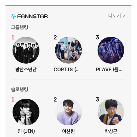
더보기 >
그룹랭킹
1
2
3
방탄소년단
CORTIS (코르티스)
PLAVE (플레이브)
솔로랭킹
1
2
3
진 (JIN)
이찬원
박창근