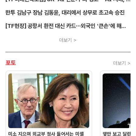
한투 김남구 장남 김동윤, 대리에서 상무로 초고속 승진
[TF현장] 공항서 환전 대신 카드…외국인 '큰손'에 해외카드 매입 시장 쑥
더보기 >
포토
더보기 >
미소 지으며 외교부 청사 들어서는 미셸
앞만 보고 달린