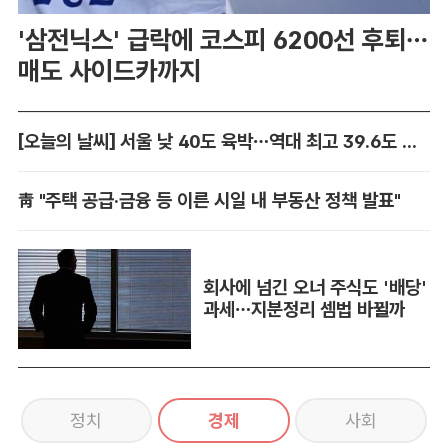
'삼전닉스' 급락에 코스피 6200선 후퇴…
매도 사이드카까지
[오늘의 날씨] 서울 낮 40도 육박…역대 최고 39.6도 위협
靑 "주택 공급·금융 등 이른 시일 내 부동산 정책 발표"
회사에 넘긴 오너 주식도 '배당'
과세…지분정리 셈법 바뀔까
정치
경제
사회