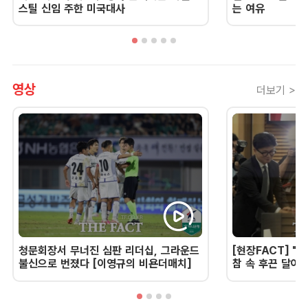
스틸 신임 주한 미국대사
는 여유
영상
더보기 >
청문회장서 무너진 심판 리더십, 그라운드
[현장FACT] "한
불신으로 번졌다 [이영규의 비욘더매치]
참 속 후끈 달아