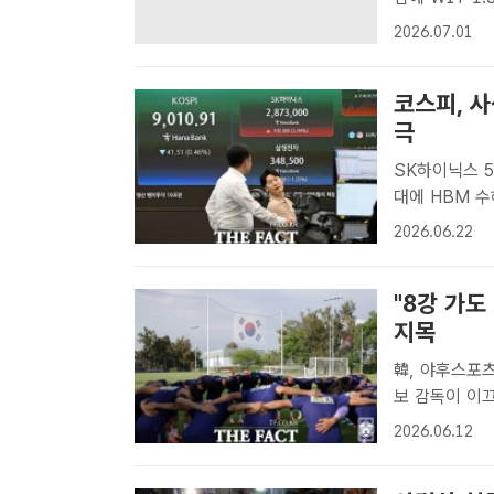
욕증시 3대지
2026.07.01
상승 마감했다.
코스피, 
극
SK하이닉스 5
대에 HBM 수혜주 강세 SK하이닉스가 삼
1위 기업으로
2026.06.22
표시되고 있다.
"8강 가도
지목
韓, 야후스포츠
보 감독이 이
바스 베르데 
2026.06.12
승 결의를 다지