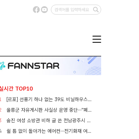
실시간 TOP10
1
[르포] 선풍기 하나 없는 39도 비닐하우스…이주노동자의 '악몽같은 폭염'
2
울릉군 자유게시판 사실상 운영 중단…"폐쇄" vs "소통창구 지켜야"
3
숨진 여성 소방관 비하 글 쓴 전남광주시 공무원 입건
4
쉴 틈 없이 돌아가는 에어컨…전기화재 여름철에 몰린다