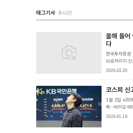
태그기사
총42건
올해 들어
다
한국투자증권 
브로커리지·신용·IB 동시 수혜 19
3.09%(170
2026.02.20
정원 기자] 코
코스피 신고
1월 2일 43
목…바이오·테마주는 조정 16일 코스피가
등락이 갈리는 
2026.01.16
선을 넘어선 가