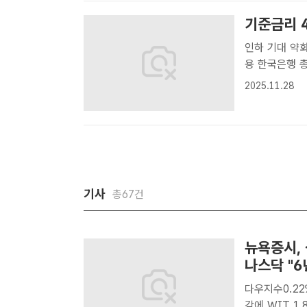
기준금리 
인하 기대 약화
용 한국은행 
위원회 본회의
2025.11.28
한국은행이 기준
기사
총67건
뉴욕증시, 
나스닥 "6
다우지수0.22
감에 WIT 1.8%↓ 올해 상반기 마지막 거래일인 3