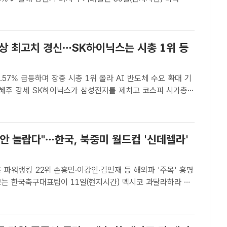
수가 인공지능(AI) 관련주의 주도와 국제정세 완화에 힘입어
 /AP.뉴시스[더팩트ㅣ최문..
사상 최고치 경신…SK하이닉스는 시총 1위 등
.57% 급등하며 장중 시총 1위 올라 AI 반도체 수요 확대 기
성전자를 제치고 코스피 시가총액
 올라선 22일 오후 서울 중구 하나은행 본점 딜링룸에 지수가
 /서예원 기자[더팩트ㅣ박지웅 기자] 코스피가 인공지..
 안 놀랍다"…한국, 북중미 월드컵 '신데렐라'
 파워랭킹 22위 손흥민·이강인·김민재 등 해외파 '주목' 홍명
끄는 한국축구대표팀이 11일(현지시간) 멕시코 과달라하라 치
바예 훈련장에서 체코와 1차전 대비 마지막 훈련을 마치고 필
고 있다./과달라하라=KFA[더팩트ㅣ최문정 기자] 2..