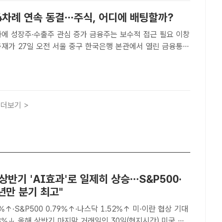
4차례 연속 동결…주식, 어디에 배팅할까?
에 성장주·수출주 관심 증가 금융주는 보수적 접근 필요 이창
총재가 27일 오전 서울 중구 한국은행 본관에서 열린 금융통화
에서 의사봉을 두드리고 있다. /뉴시스[더팩트｜윤정원 기자]
금리를 연 2.50%로 4회 연속 동결했다. 환율 상승과 ..
더보기 >
상반기 'AI효과'로 일제히 상승…S&P500·
년만 분기 최고"
%↑·S&P500 0.79%↑·나스닥 1.52%↑ 미·이란 협상 기대
0일(현지시간) 미국 뉴