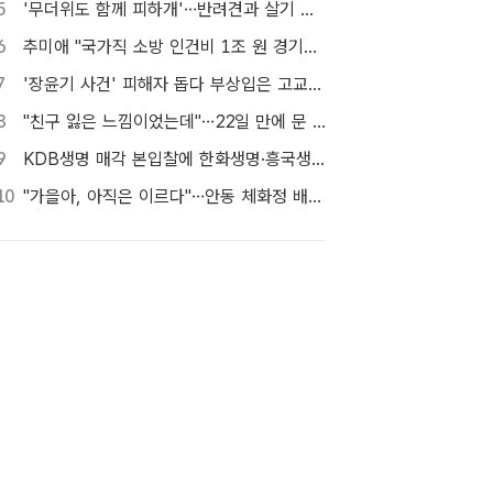
5
'무더위도 함께 피하개'…반려견과 살기 좋은 자치구는 어디
6
추미애 "국가직 소방 인건비 1조 원 경기도가 대납…재정개혁 시급"
7
'장윤기 사건' 피해자 돕다 부상입은 고교생 의상자 인정
8
"친구 잃은 느낌이었는데"…22일 만에 문 연 홈플러스 가보니[TF현장]
9
KDB생명 매각 본입찰에 한화생명·흥국생명·한투금융 등 3개사 참여
10
"가을아, 아직은 이르다"…안동 체화정 배롱나무의 마지막 여름