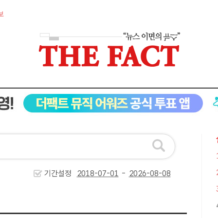
보
기간설정
-