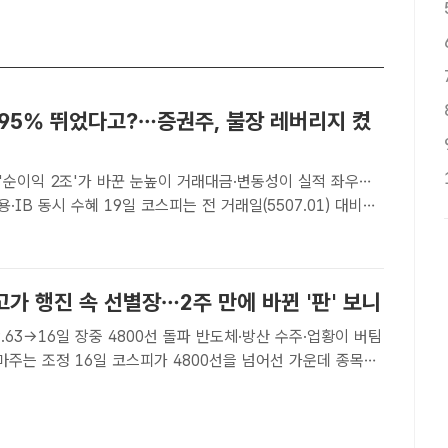
 95% 뛰었다고?…증권주, 불장 레버리지 켰
'순이익 2조'가 바꾼 눈높이 거래대금·변동성이 실적 좌우…
일 코스피는 전 거래일(5507.01) 대비
.24포인트) 오른 5677.25에 장을 마쳤다. /뉴시스[더팩트｜윤
스피가 5600선을 돌파하는 등 증..
가 행진 속 선별장…2주 만에 바뀐 '판' 보니
09.63→16일 장중 4800선 돌파 반도체·방산 수주·업황이 버팀
 4800선을 넘어선 가운데 종목별
추이다. /KB국민은행[더팩트｜윤정원 기자] 코스피가 4800
운데 연초 급등을 함께 탔던 테마가..