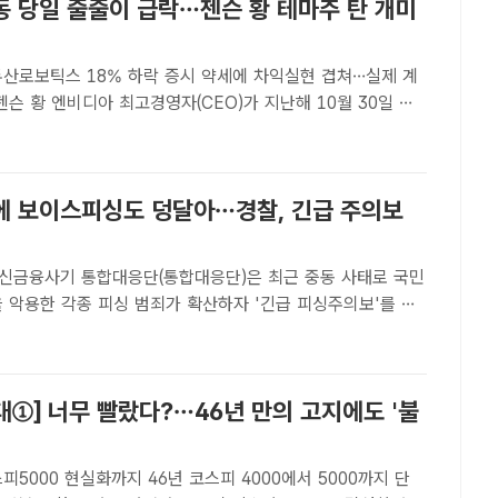
동 당일 줄줄이 급락…젠슨 황 테마주 탄 개미
·두산로보틱스 18% 하락 증시 약세에 차익실현 겹쳐…실제 계
성역 인근 깐부치킨 매장에서 이재용 삼성그룹 회장, 정의선 현
 치킨 회동을 하고 있다. /서예원 기자[더팩트｜윤..
에 보이스피싱도 덩달아…경찰, 긴급 주의보
신금융사기 통합대응단(통합대응단)은 최근 중동 사태로 국민
 악용한 각종 피싱 범죄가 확산하자 '긴급 피싱주의보'를 발
일 밝혔다./경찰청[더팩트ㅣ김영봉 기자] 경찰청 전기통신금융
단(통합대응단)은 최근 중동 사태로 국민 불안 심리 등을 악용
①] 너무 빨랐다?…46년 만의 고지에도 '불
피5000 현실화까지 46년 코스피 4000에서 5000까지 단