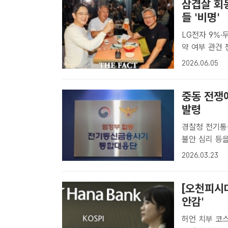
삼겹살 회
들 '비명'
LG전자 9%
약 여부 관건 젠슨 황 엔비디아 최고경영자(CEO)가 지난해 10월 30일 서
울 강남구 삼
2026.06.05
대차그룹 회장과
중동 전쟁
발령
경찰청 전기통
불안 심리 등을
령한다고 23
2026.03.23
사기 통합대응
한 각종..
[오천피시대
안감'
허언 치부 코스