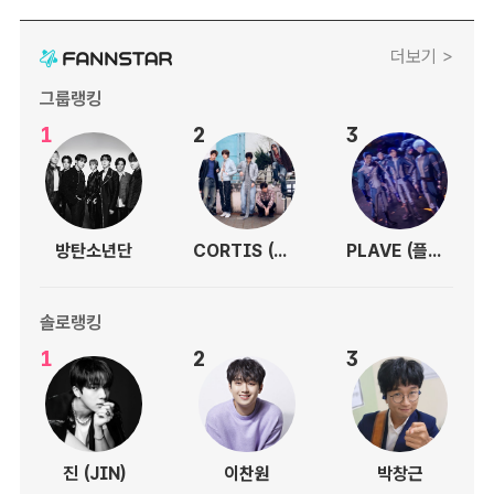
더보기 >
그룹랭킹
1
2
3
방탄소년단
CORTIS (코르티스)
PLAVE (플레이브)
솔로랭킹
1
2
3
진 (JIN)
이찬원
박창근