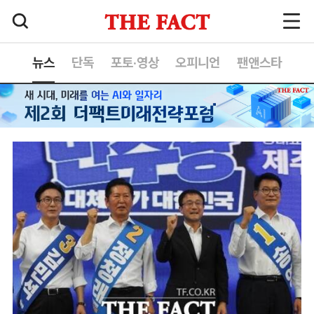
뉴스
단독
포토·영상
오피니언
팬앤스타