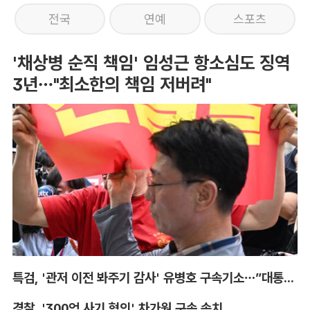
전국
연예
스포츠
'채상병 순직 책임' 임성근 항소심도 징역
3년…"최소한의 책임 저버려"
특검, '관저 이전 봐주기 감사' 유병호 구속기소…”대통령실 청탁받아“
경찰, '300억 사기 혐의' 차가원 구속 송치