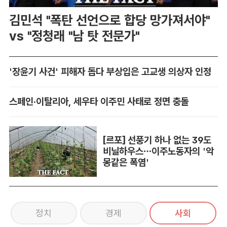
김민석 "폭탄 선언으로 합당 망가져서야"
vs "정청래 "남 탓 전문가"
'장윤기 사건' 피해자 돕다 부상입은 고교생 의상자 인정
스페인·이탈리아, 세우타 이주민 사태로 정면 충돌
[르포] 선풍기 하나 없는 39도
비닐하우스…이주노동자의 '악
몽같은 폭염'
정치
경제
사회