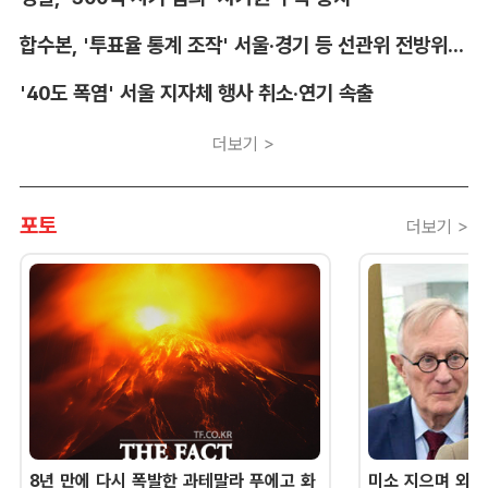
합수본, '투표율 통계 조작' 서울·경기 등 선관위 전방위 압수수색
'40도 폭염' 서울 지자체 행사 취소·연기 속출
더보기 >
포토
더보기 >
8년 만에 다시 폭발한 과테말라 푸에고 화
미소 지으며 외교