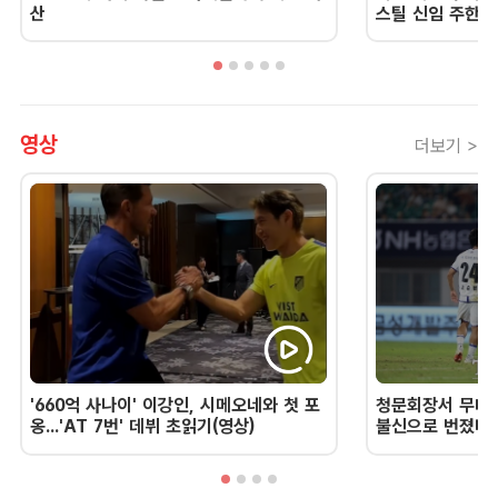
산
스틸 신임 주한 
영상
더보기 >
'660억 사나이' 이강인, 시메오네와 첫 포
청문회장서 무너진
옹...'AT 7번' 데뷔 초읽기(영상)
불신으로 번졌다 