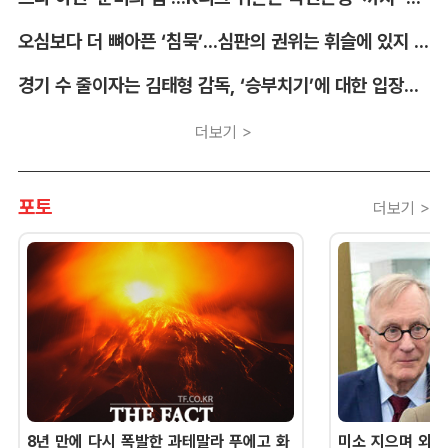
오심보다 더 뼈아픈 ‘침묵’...심판의 권위는 휘슬에 있지 않다 [박순규의 창]
경기 수 줄이자는 김태형 감독, ‘승부치기’에 대한 입장부터 밝혀야 [김대호의 야구생각]
더보기 >
포토
더보기 >
8년 만에 다시 폭발한 과테말라 푸에고 화
미소 지으며 외교