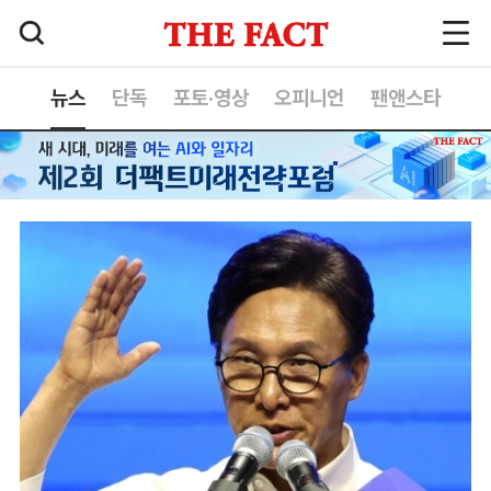
뉴스
단독
포토·영상
오피니언
팬앤스타