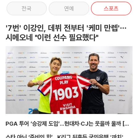
전국
연예
스포츠
'7번' 이강인, 데뷔 전부터 '케미 만렙'…
시메오네 "이런 선수 필요했다"
PGA 투어 ‘승강제 도입’...현대차·CJ는 웃을까 울까 [박호윤의 IN&OUT]
스타 아닌 ‘준비의 힘’...K리그 뒤흔든 국민은행 '까치' 사단 [이영규의 비욘더매치]