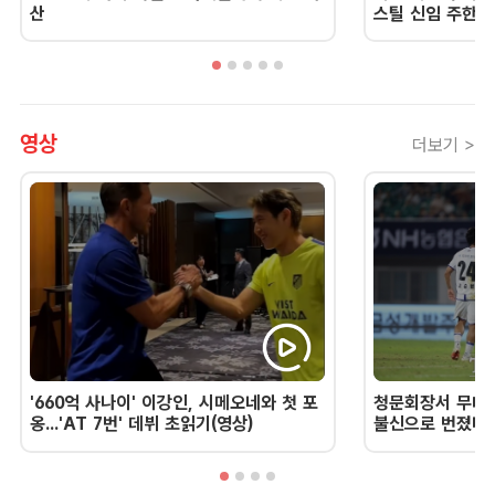
산
스틸 신임 주한 
영상
더보기 >
'660억 사나이' 이강인, 시메오네와 첫 포
청문회장서 무너진
옹...'AT 7번' 데뷔 초읽기(영상)
불신으로 번졌다 