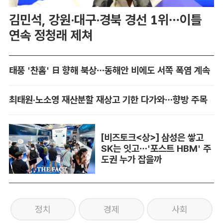
김민석, 강원·대구·경북 경선 1위…이틀
연속 정청래 제쳐
태풍 '찬홈' 日 향해 북상…동해안 비에도 서쪽 폭염 계속
최태원·노소영 재산분할 재상고 기한 다가와…향방 주목
[비즈토크<상>] 삼성은 쌓고
SK는 잇고…'포스트 HBM' 주
도권 누가 잡을까
정치
경제
사회