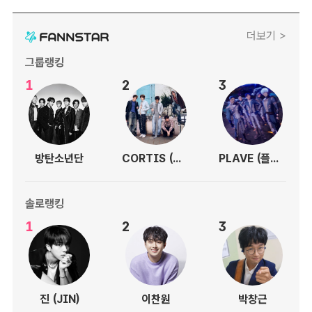
더보기 >
그룹랭킹
1
2
3
방탄소년단
CORTIS (코르티스)
PLAVE (플레이브)
솔로랭킹
1
2
3
진 (JIN)
이찬원
박창근