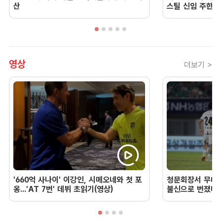
산
스틸 신임 주한 
영상
더보기 >
'660억 사나이' 이강인, 시메오네와 첫 포
청문회장서 무너진
옹...'AT 7번' 데뷔 초읽기(영상)
불신으로 번졌다 