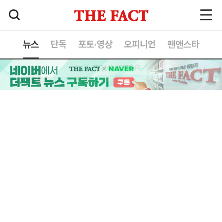
뉴스
단독
포토·영상
오피니언
팬앤스타