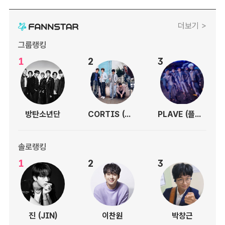
더보기 >
그룹랭킹
1
2
3
방탄소년단
CORTIS (코르티스)
PLAVE (플레이브)
솔로랭킹
1
2
3
진 (JIN)
이찬원
박창근