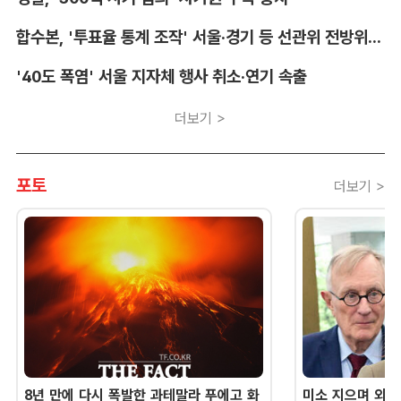
합수본, '투표율 통계 조작' 서울·경기 등 선관위 전방위 압수수색
'40도 폭염' 서울 지자체 행사 취소·연기 속출
더보기 >
포토
더보기 >
8년 만에 다시 폭발한 과테말라 푸에고 화
미소 지으며 외교