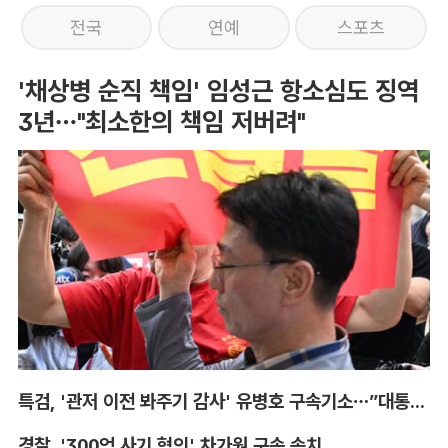
전국
연예
스포츠
'채상병 순직 책임' 임성근 항소심도 징역
3년…"최소한의 책임 저버려"
특검, '관저 이전 봐주기 감사' 유병호 구속기소…”대통령실 청탁받아“
경찰, '300억 사기 혐의' 차가원 구속 송치