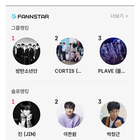
더보기 >
그룹랭킹
1
2
3
방탄소년단
CORTIS (코르티스)
PLAVE (플레이브)
솔로랭킹
1
2
3
진 (JIN)
이찬원
박창근