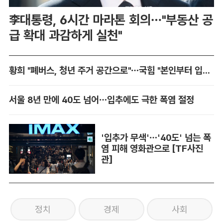
李대통령, 6시간 마라톤 회의…"부동산 공
급 확대 과감하게 실천"
황희 "폐버스, 청년 주거 공간으로"…국힘 "본인부터 입주하라"
서울 8년 만에 40도 넘어…입추에도 극한 폭염 절정
'입추가 무색'…'40도' 넘는 폭
염 피해 영화관으로 [TF사진
관]
정치
경제
사회