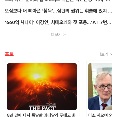
오심보다 더 뼈아픈 ‘침묵’...심판의 권위는 휘슬에 있지 않다 [박순규의 창]
'660억 사나이' 이강인, 시메오네와 첫 포옹...'AT 7번' 데뷔 초읽기
더보기 >
포토
더보기 >
8년 만에 다시 폭발한 과테말라 푸에고 화
미소 지으며 외교