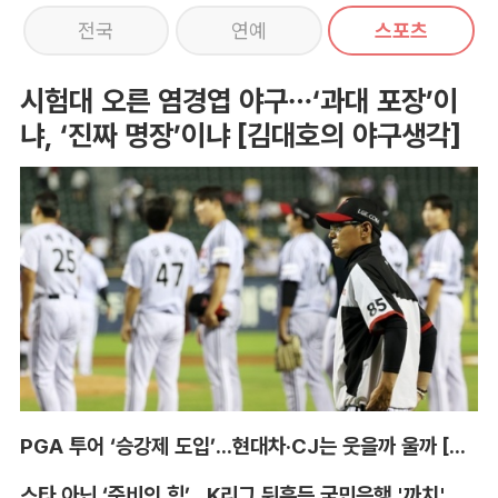
전국
연예
스포츠
시험대 오른 염경엽 야구…‘과대 포장’이
냐, ‘진짜 명장’이냐 [김대호의 야구생각]
PGA 투어 ‘승강제 도입’...현대차·CJ는 웃을까 울까 [박호윤의 IN&OUT]
스타 아닌 ‘준비의 힘’...K리그 뒤흔든 국민은행 '까치' 사단 [이영규의 비욘더매치]