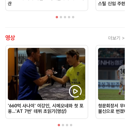
산
스틸 신임 주한 
영상
더보기 >
'660억 사나이' 이강인, 시메오네와 첫 포
청문회장서 무너진
옹...'AT 7번' 데뷔 초읽기(영상)
불신으로 번졌다 