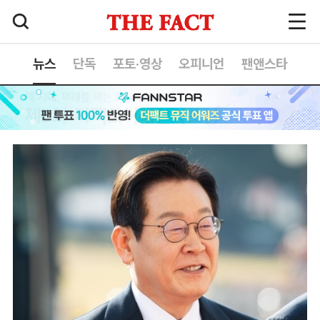
뉴스
단독
포토·영상
오피니언
팬앤스타