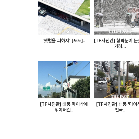
'햇볕을 피하자' [포토]..
[TF사진관] 함박눈이 
가려...
[TF사진관] 태풍 마이삭에
[TF사진관] 태풍 '마이삭
꺾여버린..
전국..