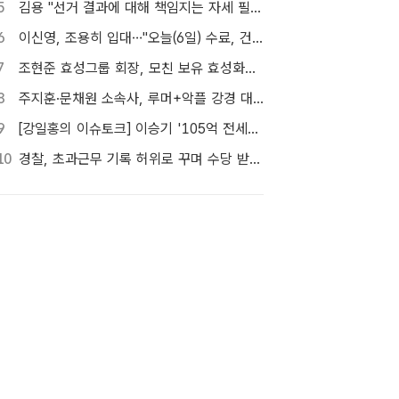
5
김용 "선거 결과에 대해 책임지는 자세 필요해"…정청래 정조준
6
이신영, 조용히 입대…"오늘(6일) 수료, 건강하게 돌아올 것"
7
조현준 효성그룹 회장, 모친 보유 효성화학 지분 전량 매입
8
주지훈·문채원 소속사, 루머+악플 강경 대응…"익명글도 법적 절차 가능"
9
[강일홍의 이슈토크] 이승기 '105억 전세금' 비상…오늘 만기, 돌려받을 수 있나?
10
경찰, 초과근무 기록 허위로 꾸며 수당 받은 현직 경찰관 2명 대기발령 조치