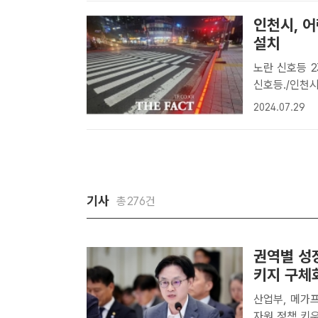
인천시, 
설치
노란 신호등 23개
신호등./인천시
계기관과 협력
2024.07.29
나선다.29일 
기사
총276건
권역별 성
키지 구체
산업부, 메가
자원 정책 키우고·