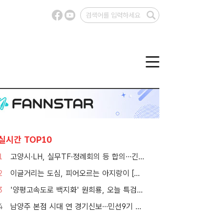
실시간 TOP10
1
고양시·LH, 실무TF·정례회의 등 합의…긴밀한 협력체계 구축
2
이글거리는 도심, 피어오르는 아지랑이 [TF사진관]
3
'양평고속도로 백지화' 원희룡, 오늘 특검 2차 피의자 조사
4
남양주 본점 시대 연 경기신보…민선9기 맞춰 '4S 혁신' 시동