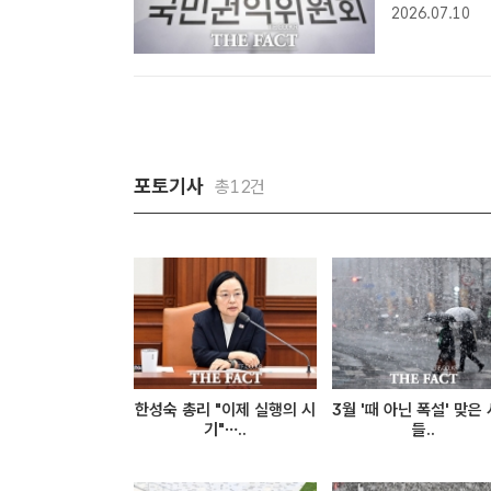
수초등학교에서
2026.07.10
더팩트 DB[
흥시..
포토기사
총12건
한성숙 총리 "이제 실행의 시
3월 '때 아닌 폭설' 맞은
기"…..
들..