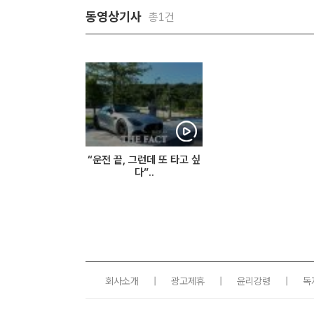
동영상기사
총1건
“운전 끝, 그런데 또 타고 싶
다”..
회사소개
|
광고제휴
|
윤리강령
|
독