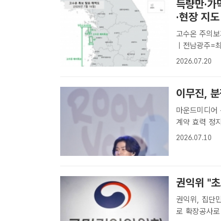
득량만·가
·현장 지도
고수온 주의보
ㅣ전남광주=최
의보가 내려지
2026.07.20
특별시에 따르
난 16일 올해 
이무진, 
마운드미디어 
계약 효력 정지 가처분 승소 가수 
둥지를 찾았다
2026.07.10
예정이다. /더
권익위 "초
권익위, 집단민원 해결
로 확장공사로