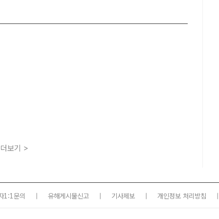
더보기 >
자1:1문의
|
유해게시물신고
|
기사제보
|
개인정보 처리방침
|