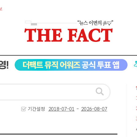
보
기간설정
-