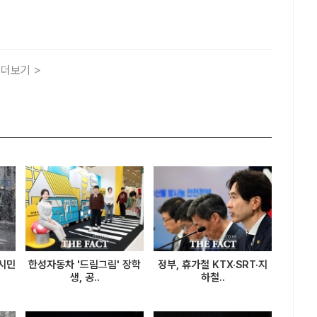
 현장조정회의를 개최하고 집단갈등을 해결했다고 밝혔다. /
더팩트ㅣ이라진 기자] 국민권익위원회(권익위)는 10일 경기 시
더보기 >
 시민
한성자동차 '드림그림' 장학
정부, 휴가철 KTX·SRT·지
생, 공..
하철..