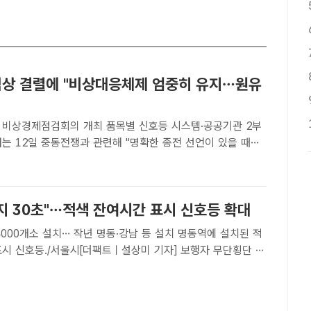
 협상 결렬에 "비상대응체제 엄중히 유지…원유
 비상경제점검회의 개최 품목별 신호등 시스템·공공기관 2부
대응체제를 엄중히 유지하기로 했다"고 밝혔다. 2025년 6월
울 종로구 청와대의 모습이 보이고 있다. /박헌우 기자[더팩
지 30초"…적색 잔여시간 표시 신호등 확대
0개소 설치… 작년 명동·강남 등 설치 명동역에 설치된 적
표시 신호등./서울시[더팩트ㅣ설상미 기자] 보행자 무단횡단 예
진 ‘적색 잔여시간 표시 신호등’이 서울 전역으로 확대된다.
 명동·강남 등 보행자 이동이 많은 35..