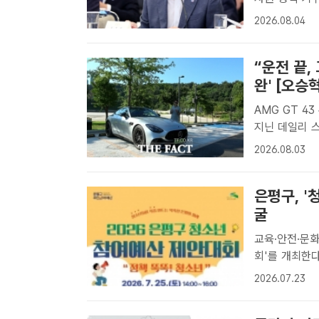
장관이 4일 청
2026.08.04
대한 부처 업
“운전 끝,
완' [오승
AMG GT 43 론치
지닌 데일리 스포츠카 '오승혁의 팩트 DRIVE'는
론치 에디션의
2026.08.03
마포구 상암동에
은평구, 
굴
교육·안전·문화 등 청소년 
회'를 개최한다
는 '청소년 참
2026.07.23
산 제안대회'
하..