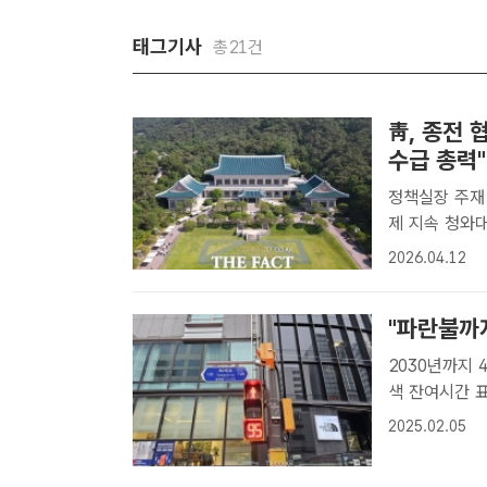
태그기사
총21건
靑, 종전
수급 총력"
정책실장 주재
제 지속 청와대는 12일 중동전쟁과 관련해 "명확한 종전 선언이 있을 때까
지 현재의 비상
2026.04.12
12일 오전 서
트..
"파란불까
2030년까지 400
색 잔여시간 
방 효과가 알려
2025.02.05
서울시는 지난해