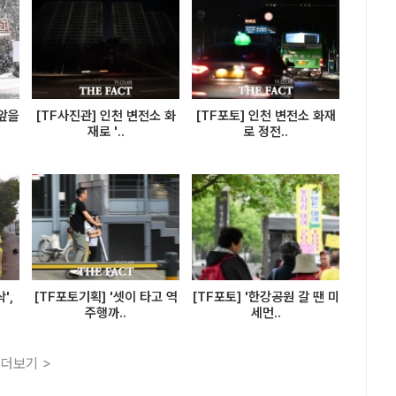
눈앞을
[TF사진관] 인천 변전소 화
[TF포토] 인천 변전소 화재
재로 '..
로 정전..
',
[TF포토기획] '셋이 타고 역
[TF포토] '한강공원 갈 땐 미
주행까..
세먼..
더보기 >