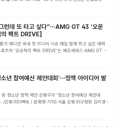
와대 영빈관에서 열린 산업부, 지재처, 기후부, 원안위 등에
무보고에서 보고를 하고 있다. /청와대통신사진기자단..
 그런데 또 타고 싶다”…AMG GT 43 '오운
혁의 팩트 DRIVE]
 에디션 국내 첫 미디어 시승 매일 함께 뛰고 싶은 매력
 메르세데스-AMG GT 43
 국내 첫 미디어 시승을 진행하며 <더팩트>가 위치한 서울
서 경기도 일대, 인천 영종도 등을 오갔..
'청소년 참여예산 제안대회'…정책 아이디어 발
정책 제안 은평구가 '청소년 참여예산 제안대
. /은평구[더팩트ㅣ문화영 기자] 서울 은평구(구청장 김미경)
여예산 제안대회'를 개최한다고 23일 밝혔다.'청소년 참여예
 청소년이 직접 지역 문제를 고민하고 정책 아이디어를 제안