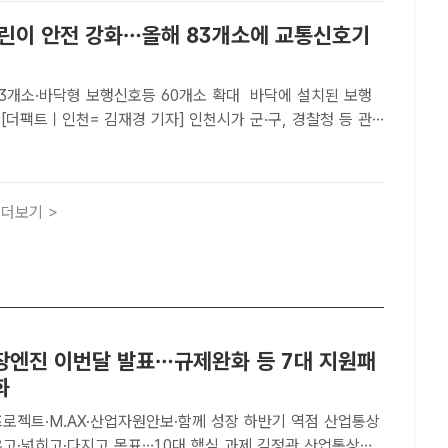
어린이 안전 강화…올해 83개소에 교통신호기
소·바닥형 보행신호등 60개소 확대 바닥에 설치된 보행
[더팩트ㅣ인천= 김재경 기자] 인천시가 군·구, 경찰청 등 관
해 교통안전 사고에 취약한 어린이의 안전한 교통환경 조성에
인천시에 따르면 어린이 안전 강화를 위해 35억 원을 ..
더보기 >
장엔진 이번달 발표…규제완화 등 7대 지원패
화
프로젝트·M.AX·산업자원안보·함께 성장 하반기 역점 산업통상
넓히고·다지고 목표…10대 핵심 과제 김정관 산업통상부