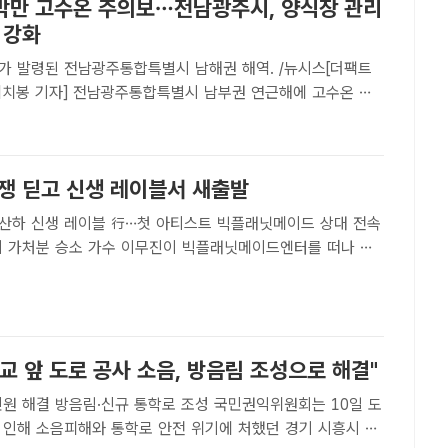
막만 고수온 주의보…전남광주시, 양식장 관리
 강화
가 발령된 전남광주통합특별시 남해권 해역. /뉴시스[더팩트
치봉 기자] 전남광주통합특별시 남부권 연근해에 고수온 주
면서 가두리 양식장 등에 비상이 걸렸다.20일 전남광주통합
면 득량만과 가막만 해역의 수온이 섭씨 28도에 달하면서 지
첫..
분쟁 딛고 신생 레이블서 새출발
산하 신생 레이블 行…첫 아티스트 빅플래닛메이드 상대 전속
이무진이 빅플래닛메이드엔터를 떠나 새
. 신생 레이블의 첫 아티스트가 된 그는 다양한 활동을 이어갈
팩트 DB[더팩트ㅣ김샛별 기자] 가수 이무진이 빅플래닛메..
교 앞 도로 공사 소음, 방음림 조성으로 해결"
 방음림·신규 통학로 조성 국민권익위원회는 10일 도
 인해 소음피해와 통학로 안전 위기에 처했던 경기 시흥시 계