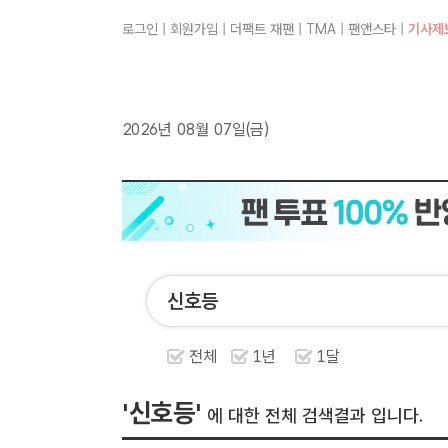
로그인
|
회원가입
|
더팩트 재팬
|
TMA
|
팬앤스타
|
기사제
2026년 08월 07일(금)
전체
1년
1달
'신호등'
에 대한 전체 검색결과 입니다.