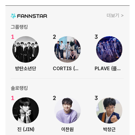
더보기 >
그룹랭킹
1
2
3
방탄소년단
CORTIS (코르티스)
PLAVE (플레이브)
솔로랭킹
1
2
3
진 (JIN)
이찬원
박창근