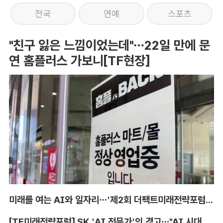
전국
연예
스포츠
"친구 잃은 느낌이었는데"…22일 만에 문
연 홈플러스 가보니[TF현장]
미래를 여는 AI와 일자리…'제2회 더팩트미래전략포럼' 참가 신청
[TF미래전략포럼] SK 'AI 전문가'의 경고…"AI 시대, 인재 격차 더 커진다"