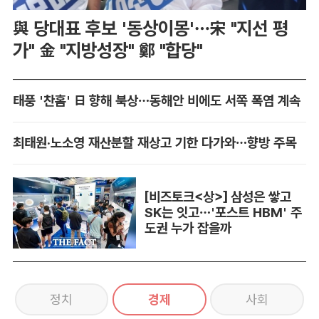
與 당대표 후보 '동상이몽'…宋 "지선 평
가" 金 "지방성장" 鄭 "합당"
태풍 '찬홈' 日 향해 북상…동해안 비에도 서쪽 폭염 계속
최태원·노소영 재산분할 재상고 기한 다가와…향방 주목
[비즈토크<상>] 삼성은 쌓고
SK는 잇고…'포스트 HBM' 주
도권 누가 잡을까
정치
경제
사회