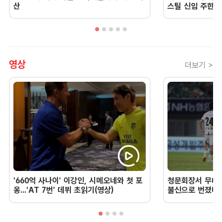
산
스틸 신임 주한 
영상
더보기 >
'660억 사나이' 이강인, 시메오네와 첫 포
청문회장서 무너진
옹...'AT 7번' 데뷔 초읽기(영상)
불신으로 번졌다 