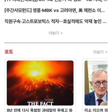
[주간사모펀드] 영풍·MBK vs 고려아연, 美 제련소 이름 두고 고발전
직원구속·고스트로보틱스 적자…호실적에도 악재 놓인 LIG D&A
더보기 >
포토
더보기 >
8년 만에 다시 폭발한 과테말라 푸에고 화
미소 지으며 외교