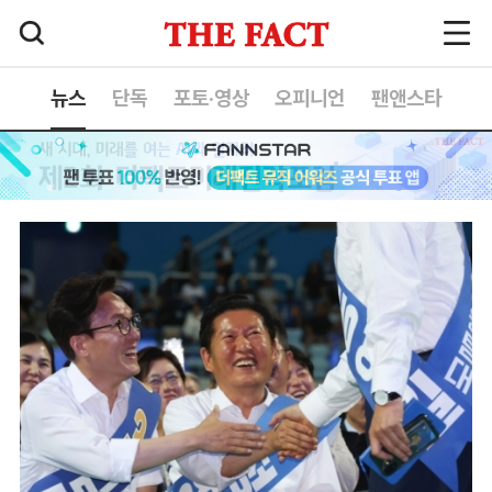
뉴스
단독
포토·영상
오피니언
팬앤스타