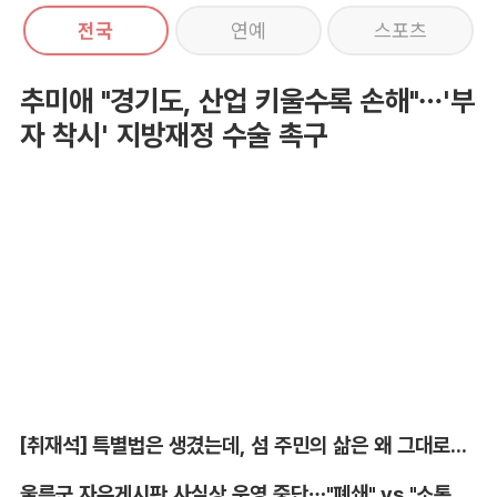
전국
연예
스포츠
추미애 "경기도, 산업 키울수록 손해"…'부
자 착시' 지방재정 수술 촉구
[취재석] 특별법은 생겼는데, 섬 주민의 삶은 왜 그대로인가
울릉군 자유게시판 사실상 운영 중단…"폐쇄" vs "소통창구 지켜야"