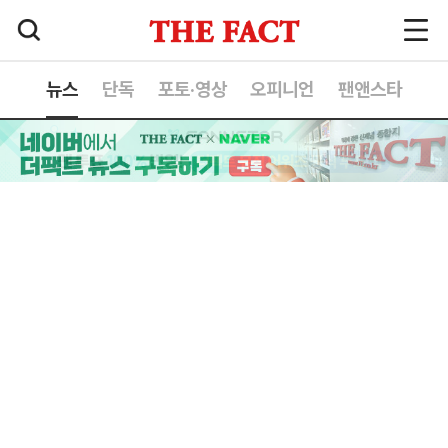
뉴스
단독
포토·영상
오피니언
팬앤스타