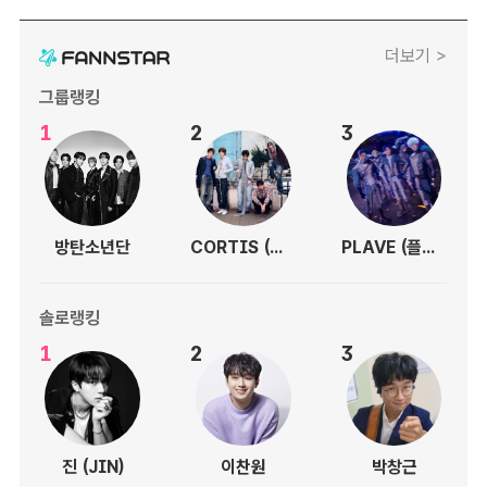
더보기 >
그룹랭킹
1
2
3
방탄소년단
CORTIS (코르티스)
PLAVE (플레이브)
솔로랭킹
1
2
3
진 (JIN)
이찬원
박창근