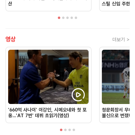
산
스틸 신임 주한 
영상
더보기 >
'660억 사나이' 이강인, 시메오네와 첫 포
청문회장서 무너진
옹...'AT 7번' 데뷔 초읽기(영상)
불신으로 번졌다 