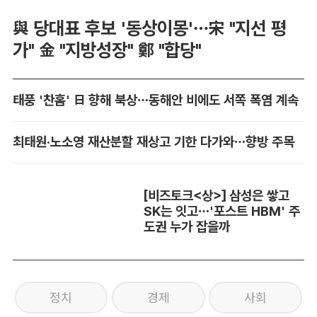
與 당대표 후보 '동상이몽'…宋 "지선 평
가" 金 "지방성장" 鄭 "합당"
태풍 '찬홈' 日 향해 북상…동해안 비에도 서쪽 폭염 계속
최태원·노소영 재산분할 재상고 기한 다가와…향방 주목
[비즈토크<상>] 삼성은 쌓고
SK는 잇고…'포스트 HBM' 주
도권 누가 잡을까
정치
경제
사회