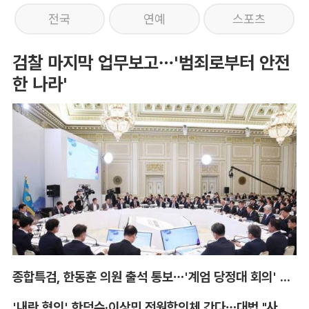
전국
연예
스포츠
검찰 마지막 업무보고…'범죄로부터 안전
한 나라'
종합특검, 한동훈 의원 출석 통보…'계엄 당정대 회의' 참고인
'내란 혐의' 한덕수·이상민 전원합의체 간다…대법 "사법적 평가 필요"