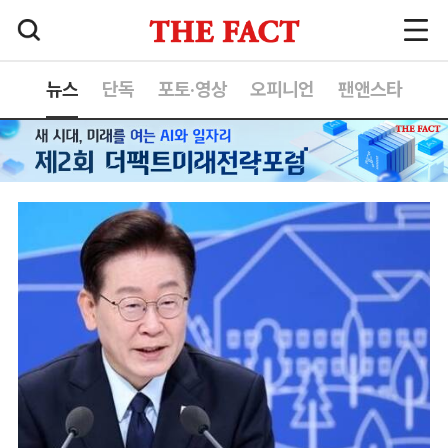
뉴스
단독
포토·영상
오피니언
팬앤스타