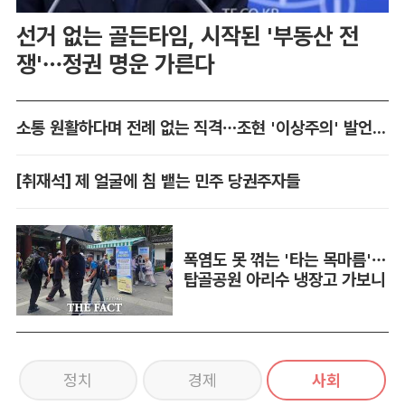
선거 없는 골든타임, 시작된 '부동산 전
쟁'…정권 명운 가른다
소통 원활하다며 전례 없는 직격…조현 '이상주의' 발언 논란
[취재석] 제 얼굴에 침 뱉는 민주 당권주자들
폭염도 못 꺾는 '타는 목마름'…
탑골공원 아리수 냉장고 가보니
정치
경제
사회