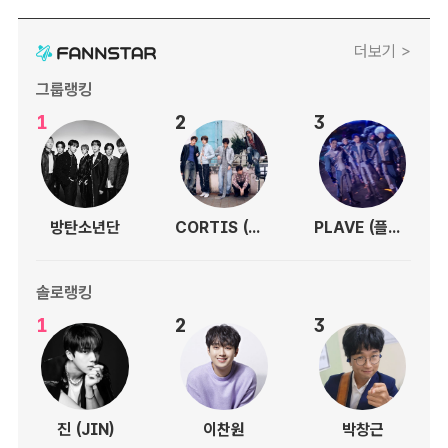
더보기 >
그룹랭킹
1
2
3
방탄소년단
CORTIS (코르티스)
PLAVE (플레이브)
솔로랭킹
1
2
3
진 (JIN)
이찬원
박창근