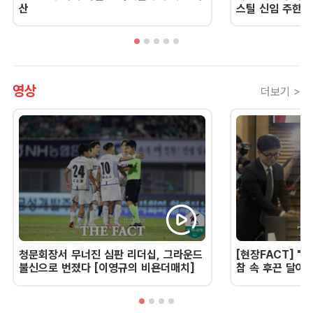
산
스틸 신임 주한 
영상
더보기 >
청문회장서 무너진 심판 리더십, 그라운드
[현장FACT] "한
불신으로 번졌다 [이영규의 비욘더매치]
참 속 후끈 달아