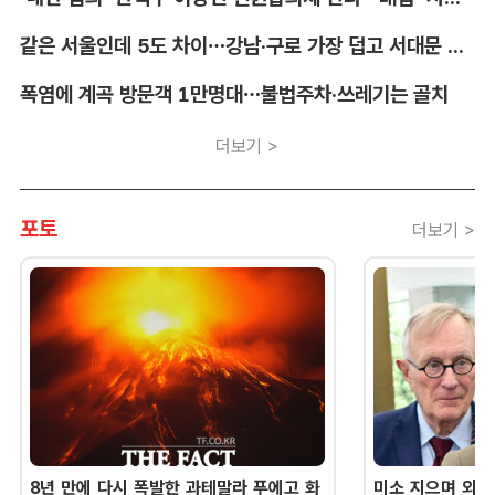
같은 서울인데 5도 차이…강남·구로 가장 덥고 서대문 낮다
폭염에 계곡 방문객 1만명대…불법주차·쓰레기는 골치
더보기 >
포토
더보기 >
8년 만에 다시 폭발한 과테말라 푸에고 화
미소 지으며 외교