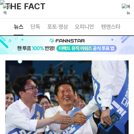
뉴스
단독
포토·영상
오피니언
팬앤스타