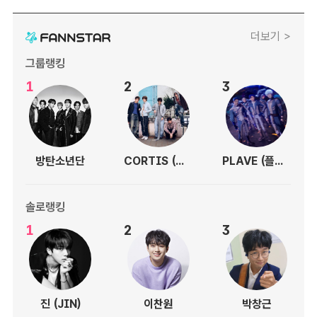
더보기 >
그룹랭킹
1
2
3
방탄소년단
CORTIS (코르티스)
PLAVE (플레이브)
솔로랭킹
1
2
3
진 (JIN)
이찬원
박창근