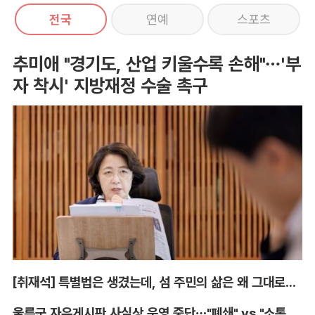
전국
연예
스포츠
추미애 "경기도, 산업 키울수록 손해"…'부
자 착시' 지방재정 수술 촉구
[취재석] 특별법은 생겼는데, 섬 주민의 삶은 왜 그대로인가
울릉군 자유게시판 사실상 운영 중단…"폐쇄" vs "소통창구 지켜야"