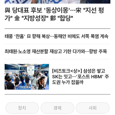
與 당대표 후보 '동상이몽'…宋 "지선 평
가" 金 "지방성장" 鄭 "합당"
태풍 '찬홈' 日 향해 북상…동해안 비에도 서쪽 폭염 계속
최태원·노소영 재산분할 재상고 기한 다가와…향방 주목
[비즈토크<상>] 삼성은 쌓고
SK는 잇고…'포스트 HBM' 주
도권 누가 잡을까
정치
경제
사회