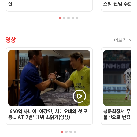
산
스틸 신임 주한 
영상
더보기 >
'660억 사나이' 이강인, 시메오네와 첫 포
청문회장서 무너진
옹...'AT 7번' 데뷔 초읽기(영상)
불신으로 번졌다 