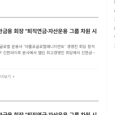
한금융 회장 "퇴직연금·자산운용 그룹 차원 시
글로벌 운용사 '아폴로글로벌매니지먼트' 경영진 회담 참석
중구 신한라이프 본사에서 열린 최고경영진 회담에서 신한금융
장(가운데)과 신한라이프 이영종 사장(왼쪽 네 번째)이 아폴
먼트 마크 로완 회장(오른쪽 네 번째)을 비롯한 관계자들과
더보기 >
한금융 회장 "퇴직연금·자산운용 그룹 차원 시