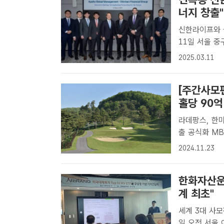
너지 창출"
신한라이프와 
11일 서울 
그룹 진옥동 회
2025.03.11
로글로벌매니지
기념 촬영을 ..
[주간사모
홀당 90억
라데팡스, 한미
출 공식화 MBK파트너스는 최근 골프존카운티 자회사 지씨사천을 통해 이
글몬트CC를 
2024.11.23
/이글몬트CC[
가..
한화자산운용
계 최초"
세계 3대 사모펀드
일 오전 서울 