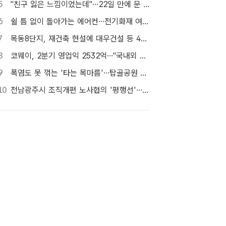
5
"친구 잃은 느낌이었는데"…22일 만에 문 연 홈플러스 가보니[TF현장]
6
쉴 틈 없이 돌아가는 에어컨…전기화재 여름철에 몰린다
7
목동8단지, 재건축 현설에 대우건설 등 4곳…경쟁 입찰 성사될까
8
코웨이, 2분기 영업익 2532억…"국내외 모두 판매 증가"
9
폭염도 못 꺾는 '타는 목마름'…탑골공원 아리수 냉장고 가보니
10
전남광주시 조직개편 노사협의 '평행선'…핵심부서 배치 결론 못 내