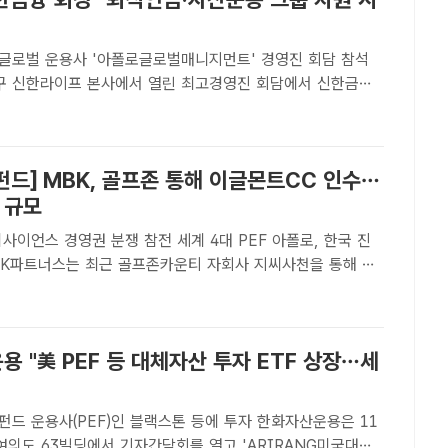
글로벌 운용사 '아폴로글로벌매니지먼트' 경영진 회담 참석
중구 신한라이프 본사에서 열린 최고경영진 회담에서 신한금융
장(가운데)과 신한라이프 이영종 사장(왼쪽 네 번째)이 아폴
먼트 마크 로완 회장(오른쪽 네 번째)을 비롯한 관계자들과
펀드] MBK, 골프존 통해 이글몬트CC 인수…
 규모
사이언스 경영권 분쟁 참전 세계 4대 PEF 아폴로, 한국 진
보유한 히든팰리스 주식 100%를 인수하는 계약을 체결했다.
더팩트ㅣ이한림 기자] 사모펀드(PEF) 운용사 MBK파트너스
 "美 PEF 등 대체자산 투자 ETF 상장…세
 운용사(PEF)인 블랙스톤 등에 투자 한화자산운용은 11
여의도 63빌딩에서 기자간담회를 열고 'ARIRANG미국대체