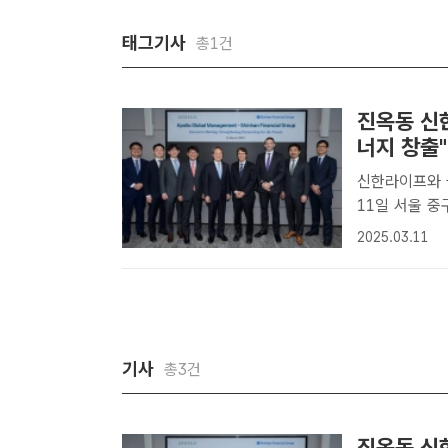
태그기사
총1건
진옥동 신
너지 창출"
신한라이프와 
11일 서울 
그룹 진옥동 회
2025.03.11
로글로벌매니지
기념 촬영을 ..
기사
총3건
진옥동 신