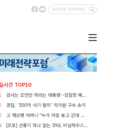
실시간 TOP10
1
검사는 조언만 하라는 대통령…검찰청 폐지 앞둔 합수본 '딜레마'
2
경찰, '300억 사기 혐의' 차가원 구속 송치
3
고 채상병 어머니 "누가 마음 놓고 군대 보내겠나"…임성근 징역 3년에 분통
4
[르포] 선풍기 하나 없는 39도 비닐하우스…이주노동자의 '악몽같은 폭염'