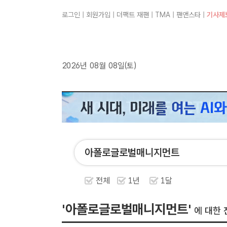
로그인
|
회원가입
|
더팩트 재팬
|
TMA
|
팬앤스타
|
기사제
2026년 08월 08일(토)
전체
1년
1달
'아폴로글로벌매니지먼트'
에 대한 