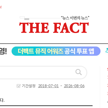
보
기간설정
-
다.