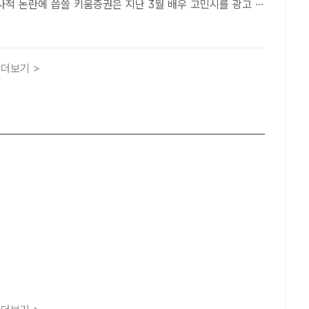
움증권은 지난 3월 배우 고민시를 광고 모
탁해 대대적인 마케팅에 나서고 있다. 키움증권이 연예인을 광
한 것은 2020년 임영웅 이후 5년 만이다. /키움증권[더팩트..
더보기 >