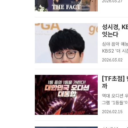
2026.03.27
성시경이 각자
성시경, K
잇는다
심야 음악 예능 프로그램
KBS2 '더 
자] 가수 성시
2026.03.02
성시경은 KBS
[TF초점]
까
역대 오디션 우승자
그램 '1등들'
또 새로운 오
2026.02.15
온 가운데 '1