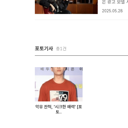
은 광고 모델 사적 논란에 씁쓸 키
델로 전격 발
2025.05.28
고 모델로 채용
포토기사
총1건
악뮤 찬혁, '시크한 매력' [포
토..