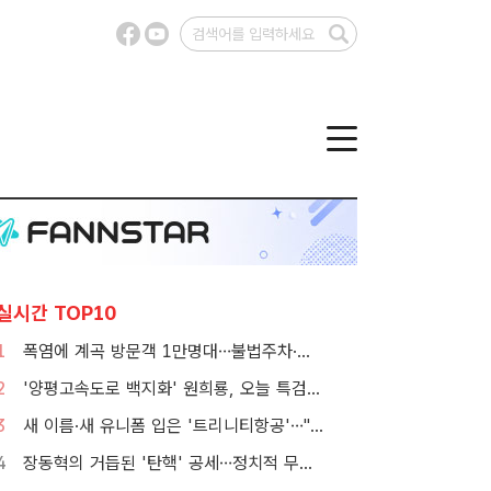
실시간 TOP10
1
폭염에 계곡 방문객 1만명대…불법주차·쓰레기는 골치
2
'양평고속도로 백지화' 원희룡, 오늘 특검 2차 피의자 조사
3
새 이름·새 유니폼 입은 '트리니티항공'…"고객 경험 바꾼다"[TF현장]
4
장동혁의 거듭된 '탄핵' 공세…정치적 무게감은 뚝