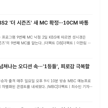
의 이름을 내건 프로그램으로 시청자와 만난다.먼저 강..
BS2 '더 시즌즈' 새 MC 확정…10CM 바통
 9번째 MC 낙점 2일 KBS에 따르면 성시경은
시즌즈'의 9번째 MC를 맡는다. /더팩트 DB[더팩트ㅣ이한림 기
경이 '더 시즌즈' 새로운 얼굴로 낙점됐다.2일 KBS에 따르면
2 예능 프로그램 더 시즌즈의 새 MC로 발탁됐다..
 넘쳐나는 오디션 속…'1등들', 피로감 극복할
 출격 매주 일요일 오후 9시 10분 방송 MBC 예능프로
이 차별화된 콘셉트를 내세웠다. /MBC[더팩트ㅣ최수빈 기자]
디션이 탄생했다. 그동안 수많은 오디션 프로그램이 쏟아져 나
등들'은 '1등 중의 1등'을 가리겠다는 콘셉트로 차별화..