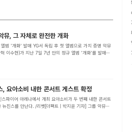
 악뮤, 그 자체로 완전한 개화
앨범 '개화' 발매 YG서 독립 후 첫 앨범으로 가치 증명 악뮤
혁 이수현)가 지난 7일 7년 만의 정규 앨범 '개화'를 발매했
동행한 YG엔터테인먼트에서 독립한 뒤 첫 앨범이다. /영감의 샘
정병근 기자] 발상과 언어는 여전히 재치 넘치고 감..
스, 요아소비 내한 콘서트 게스트 확정
 아레나에서 개최 요아소비가 두 번째 내한 콘서트
 뉴진스를 만난다. /리벳[더팩트｜박지윤 기자] 그룹 악뮤
뉴진스(NewJeans)가 요아소비(YOASOBI)와 만난다.라이브
랜드 리벳(LIVET)은 21일 "악뮤와 뉴진스가 '..