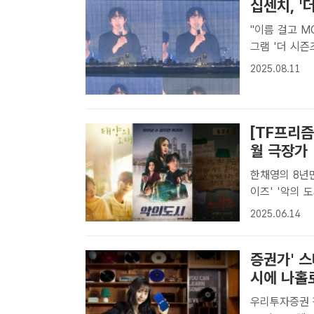
십센치, '
"이름 걸고 MC 맡아 떨리고
그램 '더 시즌
수 십센치(10
2025.08.11
약한다.십센치는
[TF프리즘
월 극장가
한채영의 8년만 스크린
이즈' '악의 
박지윤 기자]
2025.06.14
월 극장가를 풍
증권가' 스
시에 나홀
우리투자증권 