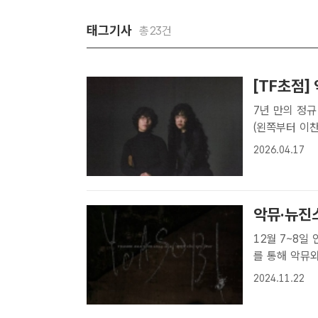
태그기사
총23건
[TF초점]
7년 만의 정규 
(왼쪽부터 이찬
다. 12년간 
2026.04.17
터[더팩트 | 
악뮤·뉴진
12월 7~8일 인스파이어
를 통해 악뮤와
(AKMU)와 
2024.11.22
엔터테인먼트 브