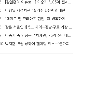
5
[강일홍의 이슈토크] 이승기 '105억 전세금' 비상…오늘 만기, 돌려받을 수 있나?
6
이형일 재경차관 "실거주 1주택 최대한 보호…공급대책 곧 발표"
7
'메이드 인 코리아2' 현빈, 더 냉혹하게 더 커진 욕망으로
8
같은 서울인데 5도 차이…강남·구로 가장 덥고 서대문 낮다
9
이승기 측 입장문, "차가원, 73억 전세대출 노린 고도의 사기수법" 주장
10
박지훈, 9월 상하이 팬미팅 취소…"불가피한 사정"