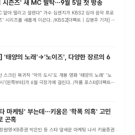
더 시즌즈' 새 MC 발탁…9월 5일 첫 방송
 설렌다" 가수 십센치가 KBS2 심야 음악 프로
즈' 시리즈를 새롭게 이끈다. /KBS2[더팩트 | 김명주 기자] 가
CM)가 박보검의 뒤를 이어 '더 시즌즈'의 여덟 번째 MC로 활
 지난 10일 서울 올림픽 핸드볼 경기장에서 ..
] '태양의 노래'→'노이즈', 다양한 장르의 6
 복귀작 '악의 도시'도 개봉 영화 '태양의 노래' '노
도시'(왼쪽부터)가 6월 극장가에 걸린다. /작품 포스터[더팩트｜
 큰 규모의 작품들은 아니지만 다양한 장르의 한국 영화들이 6
성하게 채운다.지난 11일 '태양의 노래'(감독 조..
타 마케팅' 부는데…키움은 '학폭 의혹' 고민
로 곤혹
장원영·KB증권 박은빈 등 스타 앞세운 마케팅 나서 키움증권