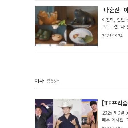
'나혼산' 
이찬혁, 집안 곳곳 개구리 
프로그램 '나 
/MBC[더팩트
2023.08.24
개구리'가 됐다
기사
총56건
[TF프리즘
2026년 3월 공
배우 이서진,
됐다. /더팩트