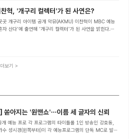
이찬혁, '개구리 컬렉터'가 된 사연은?
아이템 공개 악뮤(AKMU) 이찬혁이 MBC 예능
혼자 산다'에 출연해 '개구리 컬렉터'가 된 사연을 밝힌다.
ㅣ문화영 기자] 악뮤(AKMU) 이찬혁이 '청개구리'가 아닌 '찬
.25일 방송되는 MBC 예능프로그램 '나 혼자 산..
더보기 >
] 쏟아지는 '원맨쇼'…이름 세 글자의 신뢰
개 예능 프로 각 프로그램의 타이틀롤 1인 방송인 강호동,
 가수 성시경(왼쪽부터)이 각 예능프로그램의 단독 MC로 발탁
 DB[더팩트 | 문채영 기자] 방송인 강호동, 배우 이서진, 가수