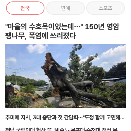
전국
연예
스포츠
"마을의 수호목이었는데…" 150년 영암
팽나무, 폭염에 쓰러졌다
추미애 지사, 3대 종단과 첫 간담회…"도정 함께 고민해달라"
전남 국립의대 협상 또 '빈손'…목포대·순천대 접점 못 찾아