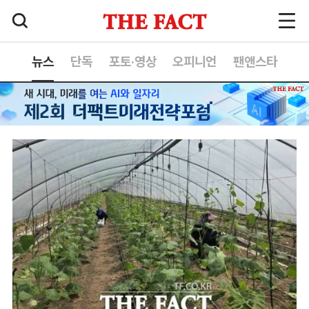
뉴스
단독
포토·영상
오피니언
팬앤스타