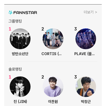
더보기 >
그룹랭킹
1
2
3
방탄소년단
CORTIS (코르티스)
PLAVE (플레이브)
솔로랭킹
1
2
3
진 (JIN)
이찬원
박창근