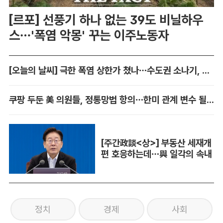
[르포] 선풍기 하나 없는 39도 비닐하우
스…'폭염 악몽' 꾸는 이주노동자
[오늘의 날씨] 극한 폭염 상한가 쳤나…수도권 소나기, 동해안에 폭우
쿠팡 두둔 美 의원들, 정통망법 항의…한미 관계 변수 될까
[주간政談<상>] 부동산 세재개
편 호응하는데…與 일각의 속내
정치
경제
사회