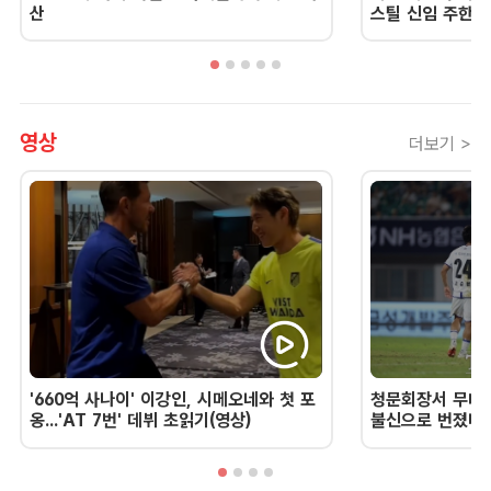
산
스틸 신임 주한 
영상
더보기 >
'660억 사나이' 이강인, 시메오네와 첫 포
청문회장서 무너진
옹...'AT 7번' 데뷔 초읽기(영상)
불신으로 번졌다 