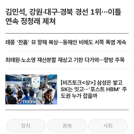
김민석, 강원·대구·경북 경선 1위…이틀
연속 정청래 제쳐
태풍 '찬홈' 日 향해 북상…동해안 비에도 서쪽 폭염 계속
최태원·노소영 재산분할 재상고 기한 다가와…향방 주목
[비즈토크<상>] 삼성은 쌓고
SK는 잇고…'포스트 HBM' 주
도권 누가 잡을까
정치
경제
사회