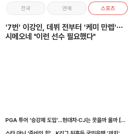
전국
연예
스포츠
'7번' 이강인, 데뷔 전부터 '케미 만렙'…
시메오네 "이런 선수 필요했다"
PGA 투어 ‘승강제 도입’...현대차·CJ는 웃을까 울까 [박호윤의 IN&OUT]
스타 아닌 ‘준비의 힘’...K리그 뒤흔든 국민은행 '까치' 사단 [이영규의 비욘더매치]