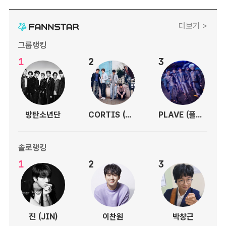
더보기 >
그룹랭킹
1
2
3
방탄소년단
CORTIS (코르티스)
PLAVE (플레이브)
솔로랭킹
1
2
3
진 (JIN)
이찬원
박창근