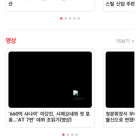
산
스틸 신임 주한 
영상
더보기 >
'660억 사나이' 이강인, 시메오네와 첫 포
청문회장서 무너진
옹...'AT 7번' 데뷔 초읽기(영상)
불신으로 번졌다 