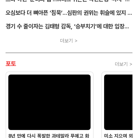
오심보다 더 뼈아픈 ‘침묵’...심판의 권위는 휘슬에 있지 않다 [박순규의 창]
경기 수 줄이자는 김태형 감독, ‘승부치기’에 대한 입장부터 밝혀야 [김대호의 야구생각]
더보기 >
포토
더보기 >
8년 만에 다시 폭발한 과테말라 푸에고 화
미소 지으며 외교