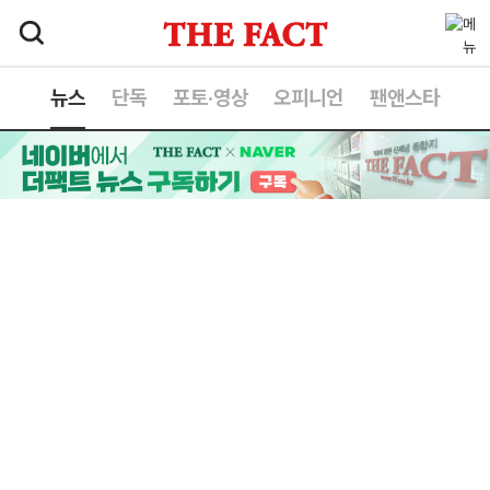
뉴스
단독
포토·영상
오피니언
팬앤스타