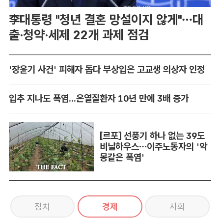
李대통령 "청년 결혼 망설이지 않게"…대
출·청약·세제 22개 과제 점검
'장윤기 사건' 피해자 돕다 부상입은 고교생 의상자 인정
입추 지나도 폭염...온열질환자 10년 만에 3배 증가
[르포] 선풍기 하나 없는 39도
비닐하우스…이주노동자의 '악
몽같은 폭염'
정치
경제
사회