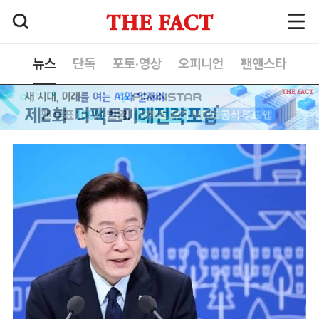
뉴스
단독
포토·영상
오피니언
팬앤스타