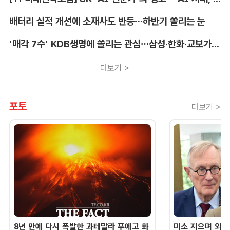
배터리 실적 개선에 소재사도 반등…하반기 쏠리는 눈
'매각 7수' KDB생명에 쏠리는 관심…삼성·한화·교보가 주목하는 이유
더보기 >
포토
더보기 >
8년 만에 다시 폭발한 과테말라 푸에고 화
미소 지으며 외교