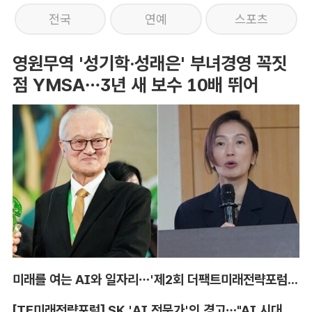
전국
연예
스포츠
영원무역 '성기학·성래은' 부녀경영 꼭짓
점 YMSA…3년 새 보수 10배 뛰어
미래를 여는 AI와 일자리…'제2회 더팩트미래전략포럼' 참가 신청
[TF미래전략포럼] SK 'AI 전문가'의 경고…"AI 시대, 인재 격차 더 커진다"