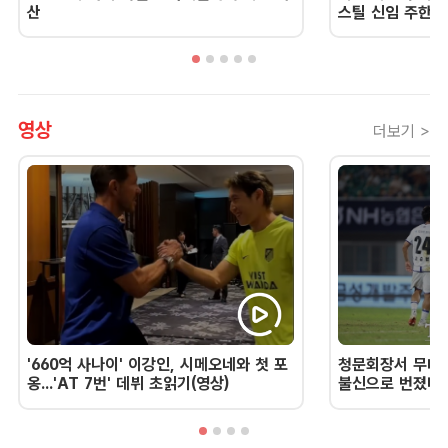
산
스틸 신임 주한 
영상
더보기 >
'660억 사나이' 이강인, 시메오네와 첫 포
청문회장서 무너진
옹...'AT 7번' 데뷔 초읽기(영상)
불신으로 번졌다 