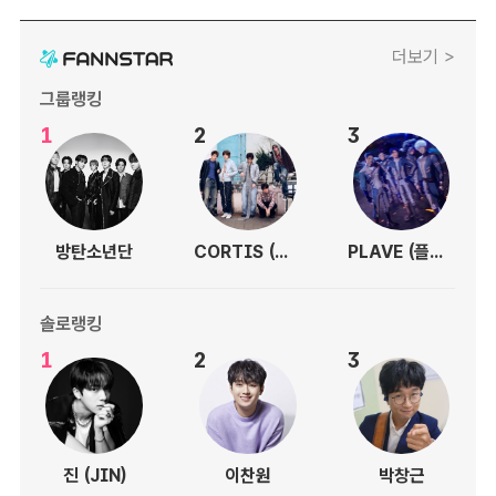
더보기 >
그룹랭킹
1
2
3
방탄소년단
CORTIS (코르티스)
PLAVE (플레이브)
솔로랭킹
1
2
3
진 (JIN)
이찬원
박창근