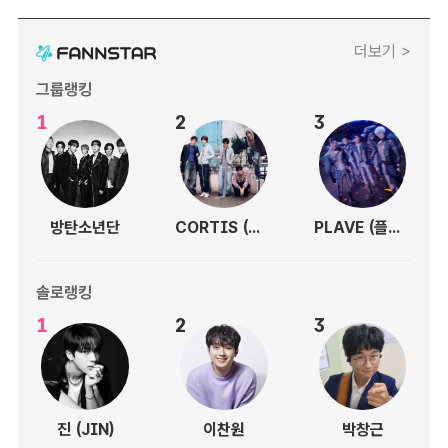
더보기 >
그룹랭킹
1
2
3
방탄소년단
CORTIS (코르티스)
PLAVE (플레이브)
솔로랭킹
1
2
3
진 (JIN)
이찬원
박창근