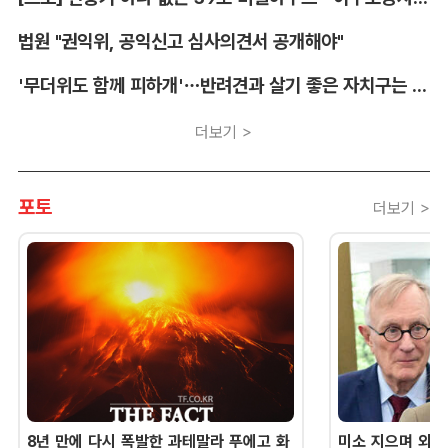
법원 "권익위, 공익신고 심사의견서 공개해야"
'무더위도 함께 피하개'…반려견과 살기 좋은 자치구는 어디
더보기 >
포토
더보기 >
8년 만에 다시 폭발한 과테말라 푸에고 화
미소 지으며 외교