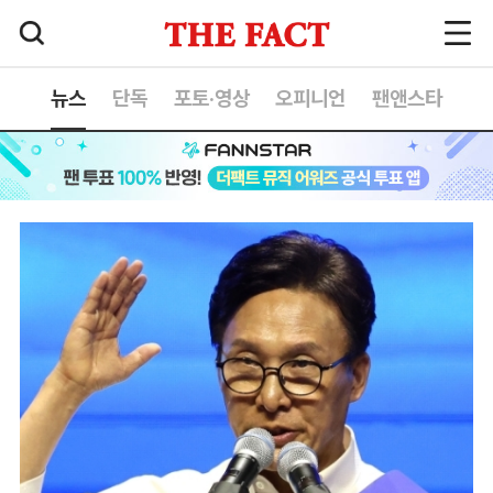
뉴스
단독
포토·영상
오피니언
팬앤스타