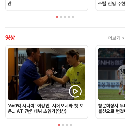
산
스틸 신임 주한 
영상
더보기 >
'660억 사나이' 이강인, 시메오네와 첫 포
청문회장서 무너진
옹...'AT 7번' 데뷔 초읽기(영상)
불신으로 번졌다 