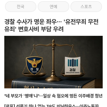
전국
연예
스포츠
경찰 수사가 명운 좌우… '유전무죄 무전
유죄' 변호사비 부담 우려
"네 부모가 '쨩깨'냐"…일상 속 혐오에 멍든 이주배경 청년
[르포] 선풍기 하나 없는 39도 비닐하우스…이주노동자의 '악몽같은 폭염'