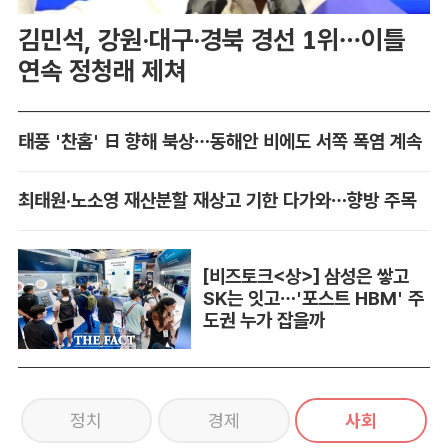
김민석, 강원·대구·경북 경선 1위…이틀
연속 정청래 제쳐
태풍 '찬홈' 日 향해 북상…동해안 비에도 서쪽 폭염 계속
최태원·노소영 재산분할 재상고 기한 다가와…향방 주목
[비즈토크<상>] 삼성은 쌓고
SK는 잇고…'포스트 HBM' 주
도권 누가 잡을까
정치
경제
사회