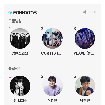
더보기 >
그룹랭킹
1
2
3
방탄소년단
CORTIS (코르티스)
PLAVE (플레이브)
솔로랭킹
1
2
3
진 (JIN)
이찬원
박창근