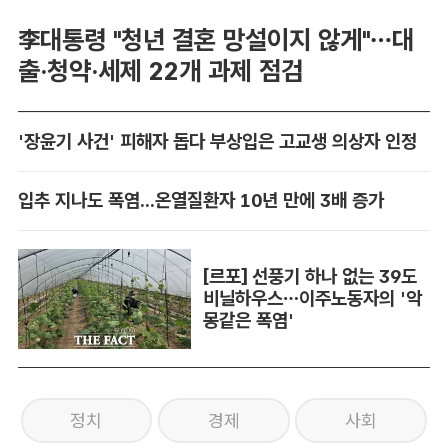
李대통령 "청년 결혼 망설이지 않게"…대
출·청약·세제 22개 과제 점검
'장윤기 사건' 피해자 돕다 부상입은 고교생 의상자 인정
입추 지나도 폭염...온열질환자 10년 만에 3배 증가
[르포] 선풍기 하나 없는 39도
비닐하우스…이주노동자의 '악
몽같은 폭염'
정치
경제
사회