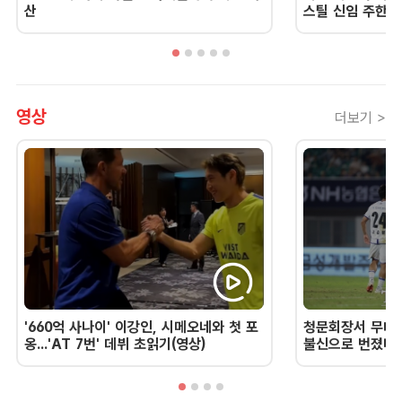
산
스틸 신임 주한 
영상
더보기 >
'660억 사나이' 이강인, 시메오네와 첫 포
청문회장서 무너진
옹...'AT 7번' 데뷔 초읽기(영상)
불신으로 번졌다 