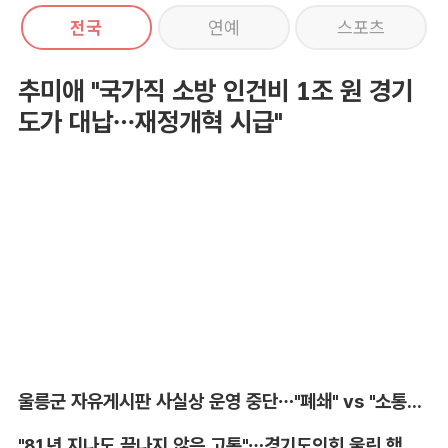
전국
연예
스포츠
추미애 "국가직 소방 인건비 1조 원 경기
도가 대납…재정개혁 시급"
울릉군 자유게시판 사실상 운영 중단…"폐쇄" vs "소통창구 지켜야"
"81년 지나도 끝나지 않은 고통"…경기도의회 울린 핵 피해자의 증언