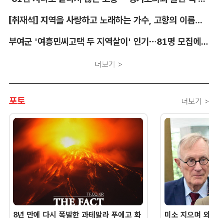
[취재석] 지역을 사랑하고 노래하는 가수, 고향의 이름을 남긴다
부여군 '여흥민씨고택 두 지역살이' 인기…81명 모집에 712명 몰려
더보기 >
포토
더보기 >
8년 만에 다시 폭발한 과테말라 푸에고 화
미소 지으며 외교