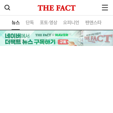
뉴스
단독
포토·영상
오피니언
팬앤스타