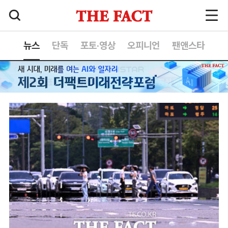
뉴스
단독
포토·영상
오피니언
팬앤스타