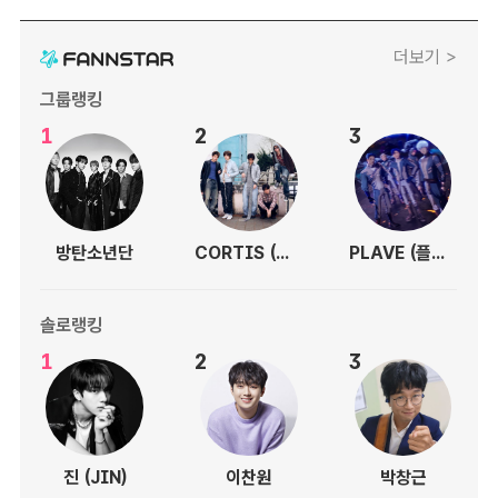
더보기 >
그룹랭킹
1
2
3
방탄소년단
CORTIS (코르티스)
PLAVE (플레이브)
솔로랭킹
1
2
3
진 (JIN)
이찬원
박창근