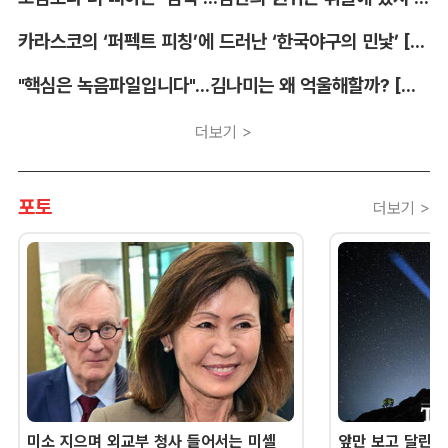
카라스코의 ‘퍼펙트 피칭’에 드러난 ‘한국야구의 민낯’ [김대호의 야구생각]
"핵심은 녹음파일입니다"...김나미는 왜 억울해할까? [유병철의 스포츠 렉시오]
더보기 >
포토
더보기 >
미소 지으며 외교부 청사 들어서는 미셸
앞만 보고 달린