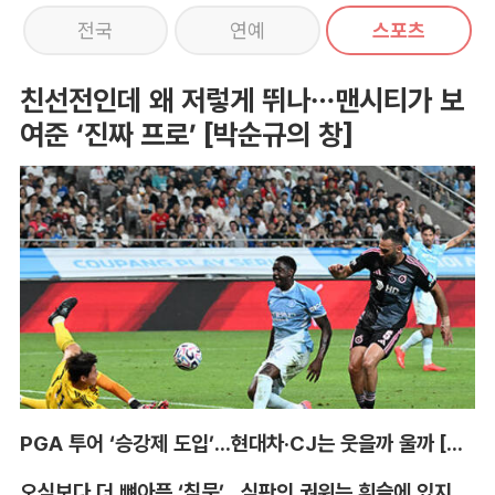
전국
연예
스포츠
친선전인데 왜 저렇게 뛰나…맨시티가 보
여준 ‘진짜 프로’ [박순규의 창]
PGA 투어 ‘승강제 도입’...현대차·CJ는 웃을까 울까 [박호윤의 IN&OUT]
오심보다 더 뼈아픈 ‘침묵’...심판의 권위는 휘슬에 있지 않다 [박순규의 창]