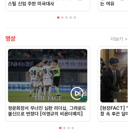
스틸 신임 주한 미국대사
는 여유
영상
더보기 >
청문회장서 무너진 심판 리더십, 그라운드
[현장FACT] "한
불신으로 번졌다 [이영규의 비욘더매치]
참 속 후끈 달아