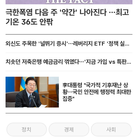
극한폭염 다음 주 '약간' 나아진다 …최고
기온 36도 안팎
외신도 주목한 '널뛰기 증시'…레버리지 ETF '정책 실패' 책임론 공방
치솟던 저축은행 예금금리 꺾였다…'지금 가입 vs 특판 대기' 셈법 복잡
李대통령 "국가적 기후재난 상
황…국민 안전에 행정력 최대한
집중"
정치
경제
사회