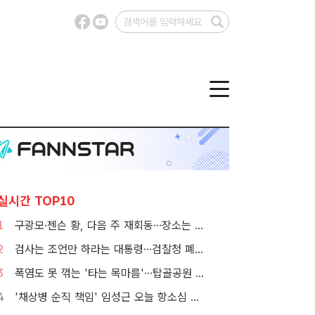
실시간 TOP10
1
구광모·젠슨 황, 다음 주 재회동…장소는 실리콘밸리
2
검사는 조언만 하라는 대통령…검찰청 폐지 앞둔 합수본 '딜레마'
3
폭염도 못 꺾는 '타는 목마름'…탑골공원 아리수 냉장고 가보니
4
'채상병 순직 책임' 임성근 오늘 항소심 선고…1심 징역 3년