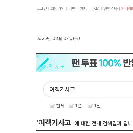
로그인
|
회원가입
|
더팩트 재팬
|
TMA
|
팬앤스타
|
기사제
2026년 08월 07일(금)
전체
1년
1달
'여객기사고'
에 대한 전체 검색결과 입니