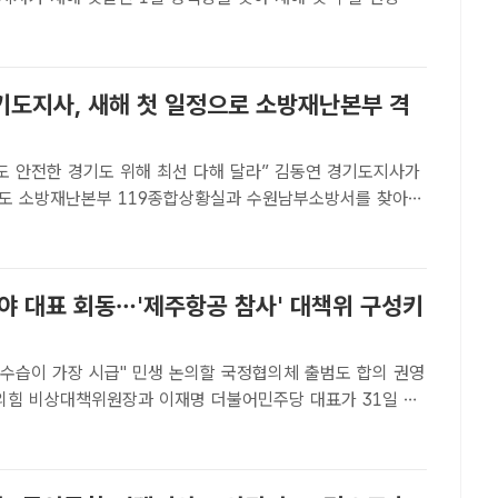
5년 새해를 맞았다./경기도[더팩트ㅣ수원=신태호 기자] 김동
 새해 첫날인 1일 평택항을 찾아 새해 첫 수출 현장..
기도지사, 새해 첫 일정으로 소방재난본부 격
전한 경기도 위해 최선 다해 달라” 김동연 경기도지사가
기도 소방재난본부 119종합상황실과 수원남부소방서를 찾아
하고 있다. /경기도[더팩트ㅣ수원=신태호 기자] 김동연 경기
 첫 일정으로 1일 오전 경기도 소방재난본부 119종합상황실
여야 대표 회동…'제주항공 참사' 대책위 구성키
 수습이 가장 시급" 민생 논의할 국정협의체 출범도 합의 권영
민의힘 비상대책위원장과 이재명 더불어민주당 대표가 31일 서
에 마련된 ‘12·29 여객기사고 국회분향소’를 찾아 조문에 앞
다. 가운데는 우원식 국회의장. /배정한 기자[더팩..