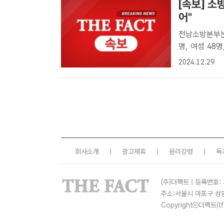
[속보] 소
어"
전남소방본부는 
명, 여성 48
DB[더팩트ㅣ
2024.12.29
고 관련 "사망자
회사소개
|
광고제휴
|
윤리강령
|
독
(주)더팩트 | 등록번호: 
주소:서울시 마포구 성
Copyrightⓒ더팩트(