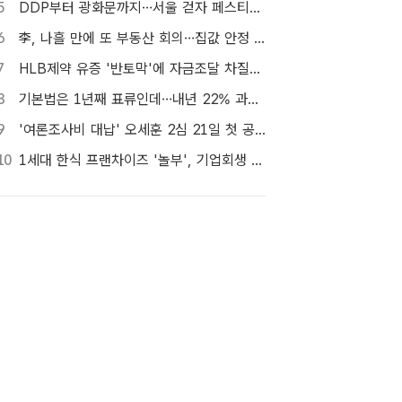
5
DDP부터 광화문까지…서울 걷자 페스티벌 참가자 5000명 모집
6
李, 나흘 만에 또 부동산 회의…집값 안정 승부처 '공급' 점검
7
HLB제약 유증 '반토막'에 자금조달 차질…R&D 줄이고 채무상환금 제외
8
기본법은 1년째 표류인데…내년 22% 과세 강행, 가상자산 투자자 반발 확산
9
'여론조사비 대납' 오세훈 2심 21일 첫 공판…1심 당선무효형
10
1세대 한식 프랜차이즈 '놀부', 기업회생 신청…11일 대표자 심문