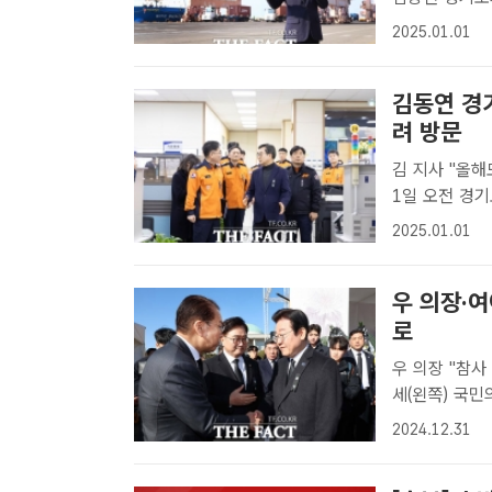
함께하며 202
2025.01.01
연 경기도지사가
김동연 경
려 방문
김 지사 "올해도 안
1일 오전 경
직원들을 격려
2025.01.01
도지사가 새해
과..
우 의장·
로
우 의장 "참사
세(왼쪽) 국
울 여의도 국회
2024.12.31
서 인사하고 있