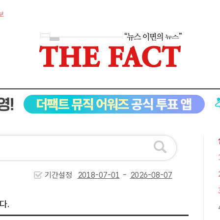
보
기간설정
-
다.