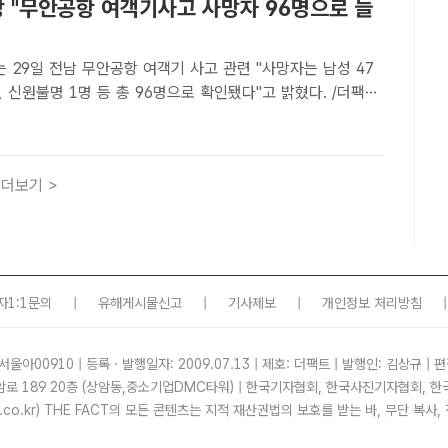
방 "무안공항 여객기사고 사망자 96명으로 늘
29일 전남 무안공항 여객기 사고 관련 "사망자는 남성 47
명, 신원불명 1명 등 총 96명으로 확인됐다"고 밝혔다. /더팩트
이윤경 기자] 전남소방본부는 29일 전남 무안공항 여객기 사
는 남성 47명, 여성 48명, 신원불명 1명 등 총 ..
더보기 >
자1:1문의
|
유해게시물신고
|
기사제보
|
개인정보 처리방침
|
서울아00910 | 등록ㆍ발행일자: 2009.07.13 | 제호: 더팩트 | 발행인: 김상규 | 편
암로 189 20층 (상암동,중소기업DMC타워) | 한국기자협회, 한국사진기자협회,
tf.co.kr) THE FACT의 모든 콘텐츠는 지적 재산권법의 보호를 받는 바, 무단 복