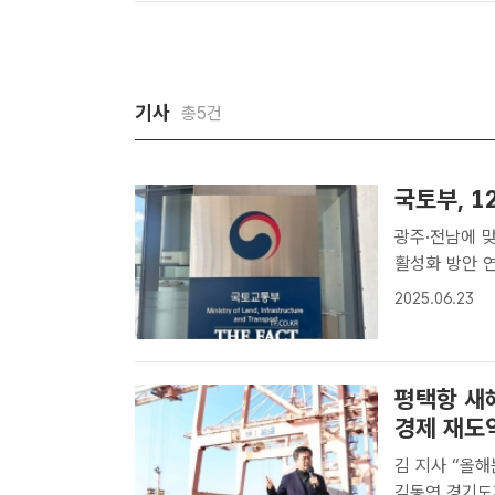
활..
기사
총5건
국토부, 1
광주·전남에 맞춤형 지원 추진 국토
활성화 방안 연
팩트｜이중삼 
2025.06.23
방안 연구' 용
평택항 새
경제 재도
김 지사 “올
김동연 경기도