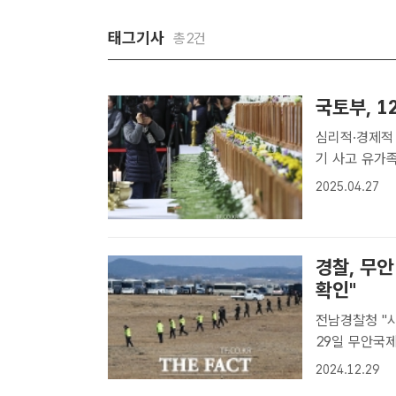
태그기사
총2건
국토부, 1
심리적·경제적 상황 파
기 사고 유가족
| 공미나 기자
2025.04.27
가족의 지원을
경찰, 무
확인"
전남경찰청 "사고 수
29일 무안국
관)을 본부장으
2024.12.29
오전 전남 무