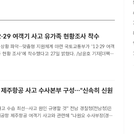
2·29 여객기 사고 유가족 현황조사 착수
악…맞춤형 지원체계 마련 국토교통부가 '12·29 여객
 현황 조사'에 착수했다고 27일 밝혔다. /남윤호 기자[더팩트
] 정부가 12·29 무안국제공항 제주항공 여객기 참사 사고 유
 위한 현황 조사에 착수했다.국토교통부는 지난..
안 제주항공 사고 수사본부 구성…"신속히 신원
습 최선…사고 원인 규명할 것" 전남 경찰청(전남청)은
제공항 제주항공 여객기 사고와 관련해 "나원오 수사부장(경무
로 264명의 수사본부를 구성했다"고 밝혔다. 사진은 29일
안국제공항에서 착륙 중이던 태국 방콕발 제주항공 여객기가