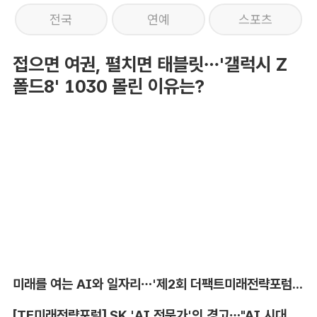
전국
연예
스포츠
접으면 여권, 펼치면 태블릿…'갤럭시 Z
폴드8' 1030 몰린 이유는?
미래를 여는 AI와 일자리…'제2회 더팩트미래전략포럼' 참가 신청
[TF미래전략포럼] SK 'AI 전문가'의 경고…"AI 시대, 인재 격차 더 커진다"