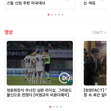
스틸 신임 주한 미국대사
는 여유
영상
더보기 >
청문회장서 무너진 심판 리더십, 그라운드
[현장FACT] "한
불신으로 번졌다 [이영규의 비욘더매치]
참 속 후끈 달아