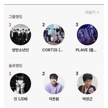
더보기 >
그룹랭킹
1
2
3
방탄소년단
CORTIS (코르티스)
PLAVE (플레이브)
솔로랭킹
1
2
3
진 (JIN)
이찬원
박창근