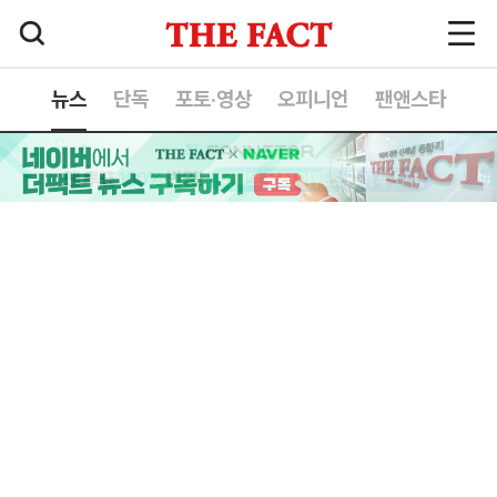
뉴스
단독
포토·영상
오피니언
팬앤스타