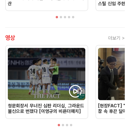
산
스틸 신임 주한 
영상
더보기 >
청문회장서 무너진 심판 리더십, 그라운드
[현장FACT] "한
불신으로 번졌다 [이영규의 비욘더매치]
참 속 후끈 달아