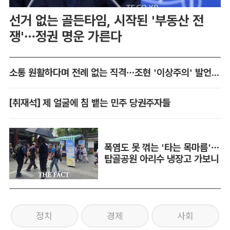
선거 없는 골든타임, 시작된 '부동산 전
쟁'…정권 명운 가른다
소통 원활하다며 전례 없는 직격…조현 '이상주의' 발언 논란
[취재석] 제 얼굴에 침 뱉는 민주 당권주자들
폭염도 못 꺾는 '타는 목마름'…
탑골공원 아리수 냉장고 가보니
정치
경제
사회