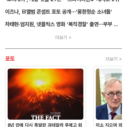
이즈나, 日앨범 콘셉트 포토 공개…'몽환청순 소녀들'
차태현·엄지원, 넷플릭스 영화 '복직경찰' 출연…부부 호흡
더보기 >
포토
더보기 >
8년 만에 다시 폭발한 과테말라 푸에고 화
미소 지으며 외교