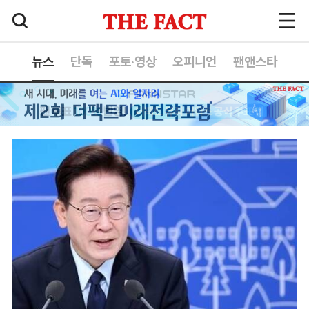
뉴스
단독
포토·영상
오피니언
팬앤스타