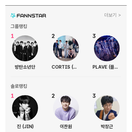
더보기 >
그룹랭킹
1
2
3
방탄소년단
CORTIS (코르티스)
PLAVE (플레이브)
솔로랭킹
1
2
3
진 (JIN)
이찬원
박창근