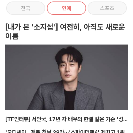
전국
연예
스포츠
[내가 본 '소지섭'] 여전히, 아직도 새로운
이름
[TF인터뷰] 서인국, 17년 차 배우의 한결 같은 기준 '성장'
'오디세이', 개봉 첫날 29만…'스파이더맨4' 제치고 1위