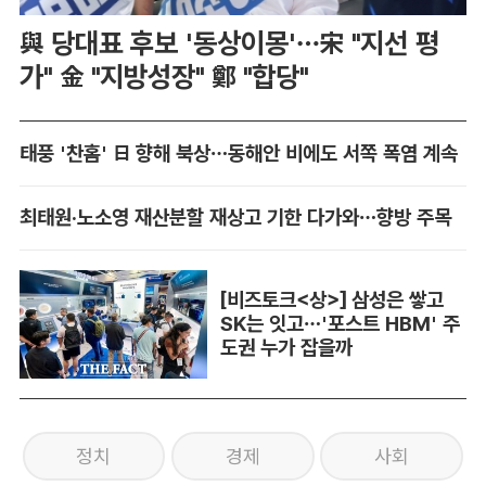
與 당대표 후보 '동상이몽'…宋 "지선 평
가" 金 "지방성장" 鄭 "합당"
태풍 '찬홈' 日 향해 북상…동해안 비에도 서쪽 폭염 계속
최태원·노소영 재산분할 재상고 기한 다가와…향방 주목
[비즈토크<상>] 삼성은 쌓고
SK는 잇고…'포스트 HBM' 주
도권 누가 잡을까
정치
경제
사회