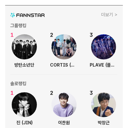
더보기 >
그룹랭킹
1
2
3
방탄소년단
CORTIS (코르티스)
PLAVE (플레이브)
솔로랭킹
1
2
3
진 (JIN)
이찬원
박창근