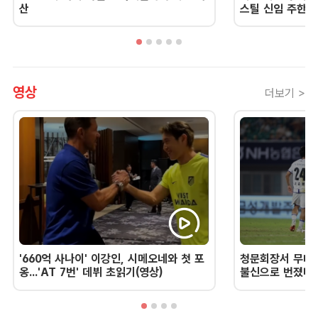
산
스틸 신임 주한 
영상
더보기 >
'660억 사나이' 이강인, 시메오네와 첫 포
청문회장서 무너진
옹...'AT 7번' 데뷔 초읽기(영상)
불신으로 번졌다 