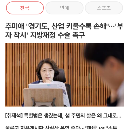
전국
연예
스포츠
추미애 "경기도, 산업 키울수록 손해"…'부
자 착시' 지방재정 수술 촉구
[취재석] 특별법은 생겼는데, 섬 주민의 삶은 왜 그대로인가
울릉군 자유게시판 사실상 운영 중단…"폐쇄" vs "소통창구 지켜야"