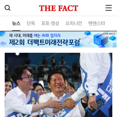
뉴스
단독
포토·영상
오피니언
팬앤스타