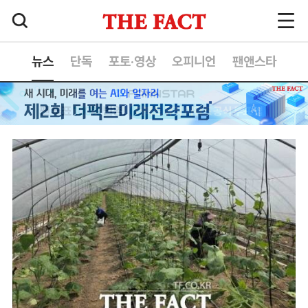
뉴스
단독
포토·영상
오피니언
팬앤스타