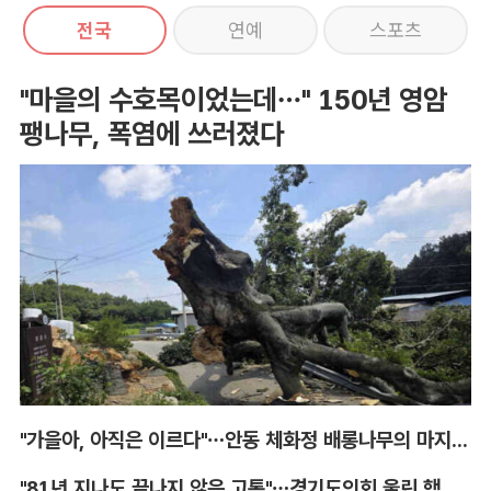
전국
연예
스포츠
"마을의 수호목이었는데…" 150년 영암
팽나무, 폭염에 쓰러졌다
"가을아, 아직은 이르다"…안동 체화정 배롱나무의 마지막 여름
"81년 지나도 끝나지 않은 고통"…경기도의회 울린 핵 피해자의 증언