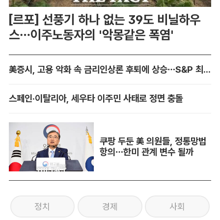
[르포] 선풍기 하나 없는 39도 비닐하우
스…이주노동자의 '악몽같은 폭염'
美증시, 고용 악화 속 금리인상론 후퇴에 상승…S&P 최고치 경신
스페인·이탈리아, 세우타 이주민 사태로 정면 충돌
쿠팡 두둔 美 의원들, 정통망법
항의…한미 관계 변수 될까
정치
경제
사회