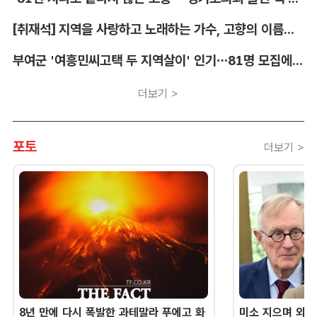
[취재석] 지역을 사랑하고 노래하는 가수, 고향의 이름을 남긴다
부여군 '여흥민씨고택 두 지역살이' 인기…81명 모집에 712명 몰려
더보기 >
포토
더보기 >
8년 만에 다시 폭발한 과테말라 푸에고 화
미소 지으며 외교