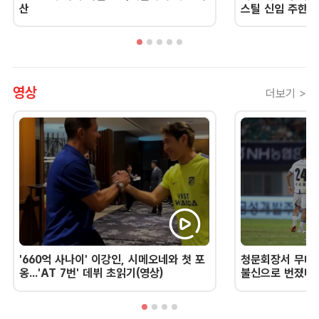
산
스틸 신임 주한 
영상
더보기 >
'660억 사나이' 이강인, 시메오네와 첫 포
청문회장서 무너진
옹...'AT 7번' 데뷔 초읽기(영상)
불신으로 번졌다 