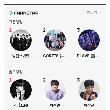
더보기 >
그룹랭킹
1
2
3
방탄소년단
CORTIS (코르티스)
PLAVE (플레이브)
솔로랭킹
1
2
3
진 (JIN)
이찬원
박창근