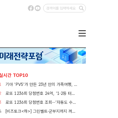
실시간 TOP10
1
기아 'PV5'가 만든 23년 만의 가족여행, 1000만뷰 달성
2
로또 1236회 당첨번호 24억, '1·2등 터졌지만 그게 또 없네'
3
로또 1236회 당첨번호 조회···'자동도 수동도 5명씩 같네'
4
[비즈토크<하>] 그린벨트·군부지까지 꺼냈다…李정부 '공급 속도전' 통할까