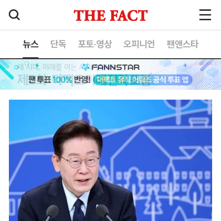
뉴스
단독
포토·영상
오피니언
팬앤스타