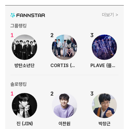
더보기 >
그룹랭킹
1
2
3
방탄소년단
CORTIS (코르티스)
PLAVE (플레이브)
솔로랭킹
1
2
3
진 (JIN)
이찬원
박창근