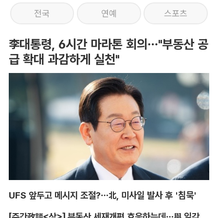
전국
연예
스포츠
李대통령, 6시간 마라톤 회의…"부동산 공
급 확대 과감하게 실천"
UFS 앞두고 메시지 조절?…北, 미사일 발사 후 '침묵'
[주간政談<상>] 부동산 세재개편 호응하는데…與 일각의 속내