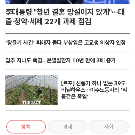
李대통령 "청년 결혼 망설이지 않게"…대
출·청약·세제 22개 과제 점검
'장윤기 사건' 피해자 돕다 부상입은 고교생 의상자 인정
입추 지나도 폭염...온열질환자 10년 만에 3배 증가
[르포] 선풍기 하나 없는 39도
비닐하우스…이주노동자의 '악
몽같은 폭염'
정치
경제
사회