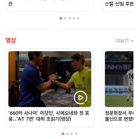
산
스틸 신임 주한 
영상
더보기 >
'660억 사나이' 이강인, 시메오네와 첫 포
청문회장서 무너진
옹...'AT 7번' 데뷔 초읽기(영상)
불신으로 번졌다 