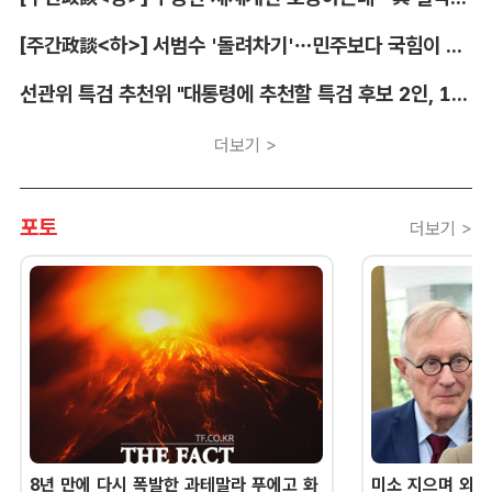
[주간政談<하>] 서범수 '돌려차기'…민주보다 국힘이 더 발끈
선관위 특검 추천위 "대통령에 추천할 특검 후보 2인, 14일 확정"
더보기 >
포토
더보기 >
8년 만에 다시 폭발한 과테말라 푸에고 화
미소 지으며 외교