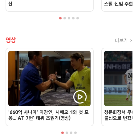
산
스틸 신임 주한 
영상
더보기 >
'660억 사나이' 이강인, 시메오네와 첫 포
청문회장서 무너진
옹...'AT 7번' 데뷔 초읽기(영상)
불신으로 번졌다 