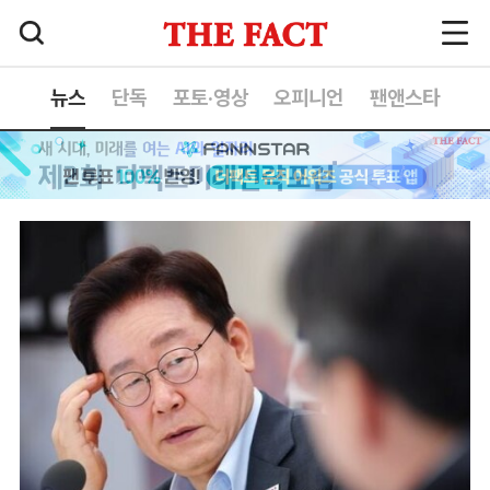
뉴스
단독
포토·영상
오피니언
팬앤스타