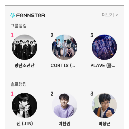
더보기 >
그룹랭킹
1
2
3
방탄소년단
CORTIS (코르티스)
PLAVE (플레이브)
솔로랭킹
1
2
3
진 (JIN)
이찬원
박창근