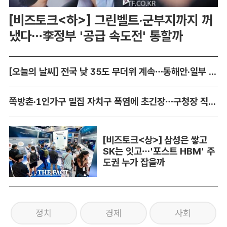
[비즈토크<하>] 그린벨트·군부지까지 꺼
냈다…李정부 '공급 속도전' 통할까
[오늘의 날씨] 전국 낮 35도 무더위 계속…동해안·일부 지역 비
쪽방촌·1인가구 밀집 자치구 폭염에 초긴장…구청장 직접 챙긴다
[비즈토크<상>] 삼성은 쌓고
SK는 잇고…'포스트 HBM' 주
도권 누가 잡을까
정치
경제
사회