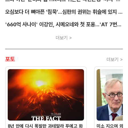
오심보다 더 뼈아픈 ‘침묵’...심판의 권위는 휘슬에 있지 않다 [박순규의 창]
'660억 사나이' 이강인, 시메오네와 첫 포옹...'AT 7번' 데뷔 초읽기
더보기 >
포토
더보기 >
8년 만에 다시 폭발한 과테말라 푸에고 화
미소 지으며 외교