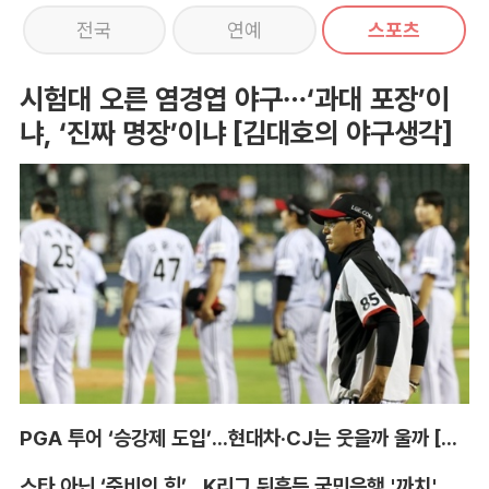
전국
연예
스포츠
시험대 오른 염경엽 야구…‘과대 포장’이
냐, ‘진짜 명장’이냐 [김대호의 야구생각]
PGA 투어 ‘승강제 도입’...현대차·CJ는 웃을까 울까 [박호윤의 IN&OUT]
스타 아닌 ‘준비의 힘’...K리그 뒤흔든 국민은행 '까치' 사단 [이영규의 비욘더매치]