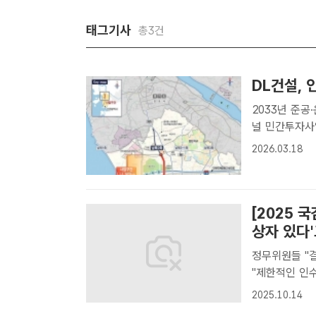
태그기사
총3건
DL건설, 
2033년 준공·운영
널 민간투자사
이다. /DL건
2026.03.18
우선협상대상자
[2025 
상자 있다'
정무위원들 "
"제한적인 인수 희망자와 
김병주MBK 
2025.10.14
기자[더팩트ㅣ