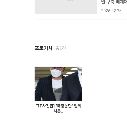
델 구축 배재대학교 킴스가든 국제교류관 전경 /배재대[더팩트ㅣ대전=이병
수 기자] 배
2026.02.25
다.배재대는 
..
포토기사
총1건
[TF사진관] '국정농단' 혐의
차은..