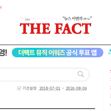
보
기간설정
-