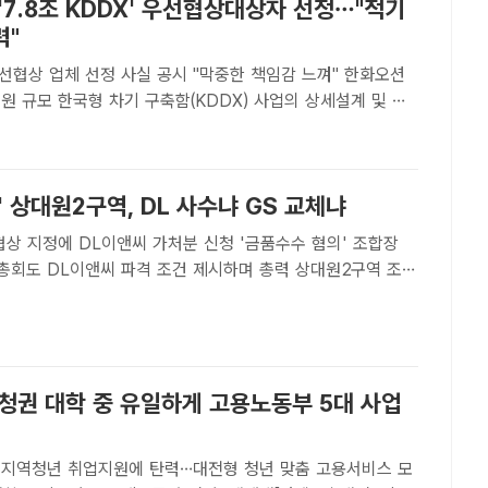
'7.8조 KDDX' 우선협상대상자 선정…"적기
력"
협상 업체 선정 사실 공시 "막중한 책임감 느껴" 한화오션
억원 규모 한국형 차기 구축함(KDDX) 사업의 상세설계 및 선
협상대상자로 확정됐다. 사진은 한화오션의 KDDX 조감도. /
ㅣ송다영 기자] 한화오션이 7조8000억원 규모 한국형..
' 상대원2구역, DL 사수냐 GS 교체냐
협상 지정에 DL이앤씨 가처분 신청 '금품수수 혐의' 조합장
 DL이앤씨 파격 조건 제시하며 총력 상대원2구역 조합
1일 정기총회를 열고 GS건설 시공사 선정 안건을 상정할 예정
L이앤씨 시공사 해지 안건에 대해서도 투표를 진행한다. 사진
충청권 대학 중 유일하게 고용노동부 5대 사업
·지역청년 취업지원에 탄력…대전형 청년 맞춤 고용서비스 모