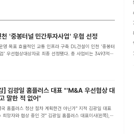
인천 '중봉터널 민간투자사업' 우협 선정
 목표 효율적인 교통 인프라 구축 DL건설이 인천 '중봉터
업' 우선협상대상자로 최종 선정됐다. 총 사업비는 3493억원
설[더팩트｜이중삼 기자] DL건설은 '중봉터널 민간투자사업'
로 최종 선정됐다고 18일 밝혔다.중봉터널 민간투자사업..
국감] 김광일 홈플러스 대표 "'M&A 우선협상 대
고 말한 적 없어"
결국 홈플러스 청산 절차 계획한건 아닌가" 지적 김광일 대표
협상 중인 것" 김광일 홈플러스 대표이사(왼쪽),
파트너스 회장이 출석해 질의 답변을 하고 있다. /국회=남윤호
국회=문화영 기자] 김광일 홈플러스 대표이사가 기업회생