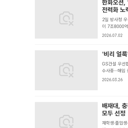
한화오션, 
전력화 노
2일 방사청 우선
이 7조8000
도함 건조 우선
2026.07.02
한화오션[더팩트
'비리 얼룩
GS건설 우선
수사중…해임 총회도
은 다음달 1
2026.03.26
이다. 이날 D
은..
배재대, 
모두 선정
재학생·졸업생