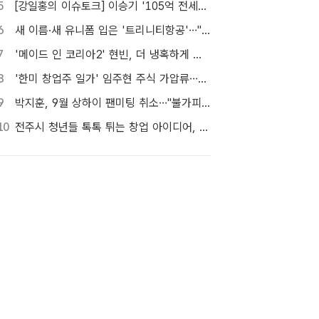
5
[강일홍의 이슈토크] 이승기 '105억 전세금' 비상…오늘 만기, 돌려받을 수 있나?
6
새 이름·새 유니폼 입은 '트리니티항공'…"고객 경험 바꾼다"[TF현장]
7
'메이드 인 코리아2' 현빈, 더 냉혹하게 더 커진 욕망으로
8
'한미 창업주 일가' 임주현 주식 가압류…신동국 "4자 협약 위반"
9
박지훈, 9월 상하이 팬미팅 취소…"불가피한 사정"
10
전주시 청년들 톡톡 튀는 창업 아이디어, 지역 상권에 활력 더한다