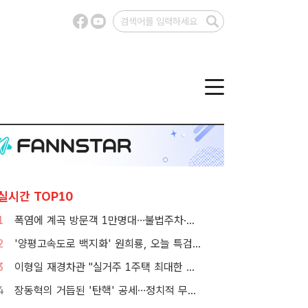
실시간 TOP10
1
폭염에 계곡 방문객 1만명대…불법주차·쓰레기는 골치
2
'양평고속도로 백지화' 원희룡, 오늘 특검 2차 피의자 조사
3
이형일 재경차관 "실거주 1주택 최대한 보호…공급대책 곧 발표"
4
장동혁의 거듭된 '탄핵' 공세…정치적 무게감은 뚝