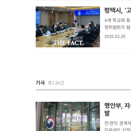
후..
평택시, 
4개 학교와 동시 협
정위원회가 협
평택시는 고덕
2025.02.25
다.시는 교육·
기사
총124건
행안부, 
발
전·현직 관계자 업무상 
직무대리 지정·