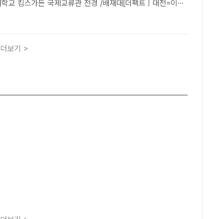
재대학교가 재학생·졸업생·지역청년 취업지원에 탄력을 받게 됐
충청권 대학 가운데 고용노동부가 추진하는 청년고용지원 5대
더보기 >