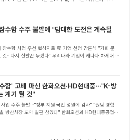
추진을 통한 특혜 제공 정황 등을 적발했다. /정소양 기자[더팩
자] 행정안전부가 한국자유총연맹 특별검사 결과 ..
 잠수함 수주 불발에 "담대한 도전은 계속될
 잠수함 사업 우선 협상자로 獨 기업 선정 강훈식 "기회 문
신발끈 묶겠다" 우리나라 기업이 캐나다 차세대 잠
업 우선협상 대상자 선정에 불발된 가운데 이재명 대통령은 7
K-방산의 담대한 도전은 계속될 것"이라는 내용의 글을 ..
수함' 고배 마신 한화오션·HD현대중…"K-방
 계기 될 것"
사업 수주 불발…"정부 지원·국민 성원에 감사" "원팀 경험
장 도약 발판 삼겠다" 한화오션과 HD현대중공업이
 캐나다 차세대 잠수함 도입 사업(CPSP) 수주 실패에 입장
진은 한화오션이 건조한 도산안창호함. /한화오션[더팩트�..