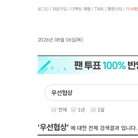
로그인
|
회원가입
|
더팩트 재팬
|
TMA
|
팬앤스타
|
기사제
2026년 08월 06일(목)
전체
1년
1달
'우선협상'
에 대한 전체 검색결과 입니다.