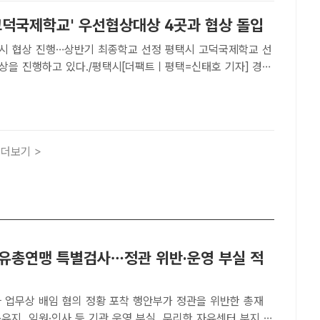
'고덕국제학교' 우선협상대상 4곳과 협상 돌입
상 진행…상반기 최종학교 선정 평택시 고덕국제학교 선
상을 진행하고 있다./평택시[더팩트ㅣ평택=신태호 기자] 경기
국제학교 유치를 위해 해외 4개 학교와 본격 협상에 들어간
재무·법률·행정 분야 외부전문가들로 구성된 선정위원회를 ..
더보기 >
자유총연맹 특별검사…정관 위반·운영 부실 적
배임 혐의 정황 포착 행안부가 정관을 위반한 총재
유지, 임원·인사 등 기관 운영 부실, 무리한 자유센터 부지 개