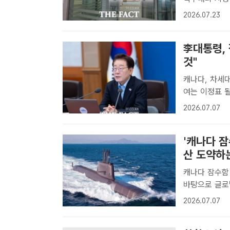
발·운영 사업 
2026.07.23
트ㅣ문화영 기
李대통령,
것"
캐나다, 차세대
여는 이정표 될 것…다시 
수입 도입 사
2026.07.07
일 SNS에 "
'캐나다 잠
산 도약하는
캐나다 잠수함 
바탕으로 글로벌 방산시
60조원 규모의
2026.07.07
을 밝혔다. 사