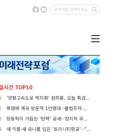
실시간 TOP10
1
'양평고속도로 백지화' 원희룡, 오늘 특검 2차 피의자 조사
2
폭염에 계곡 방문객 1만명대…불법주차·쓰레기는 골치
3
장동혁의 거듭된 '탄핵' 공세…정치적 무게감은 뚝
4
새 이름·새 유니폼 입은 '트리니티항공'…"고객 경험 바꾼다"[TF현장]