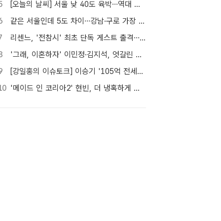
5
[오늘의 날씨] 서울 낮 40도 육박…역대 최고 39.6도 위협
6
같은 서울인데 5도 차이…강남·구로 가장 덥고 서대문 낮다
7
리센느, '전참시' 최초 단독 게스트 출격…8일 방송
8
'그래, 이혼하자' 이민정·김지석, 엇갈린 시선…이별의 시작
9
[강일홍의 이슈토크] 이승기 '105억 전세금' 비상…오늘 만기, 돌려받을 수 있나?
10
'메이드 인 코리아2' 현빈, 더 냉혹하게 더 커진 욕망으로