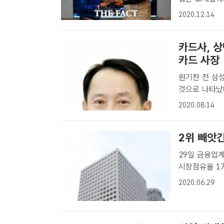
14일 4년간 계
2020.12.14
카드사, 상
카드 사장
원기찬 전 삼성
것으로 나타났
이 가장 높아 [더팩트│황원영 기자] 원기찬 전 삼성카드 대표이사가 지난해
2020.08.14
상반기 퇴직금 
2위 빼앗긴
29일 금융업
시장점유율 17
민카드에 2위 
2020.06.29