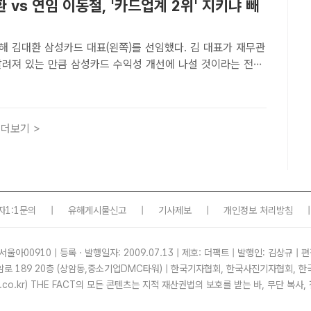
 vs 연임 이동철, '카드업계 2위' 지키냐 빼
해 김대환 삼성카드 대표(왼쪽)를 선임했다. 김 대표가 재무관
알려져 있는 만큼 삼성카드 수익성 개선에 나설 것이라는 전망
 KB국민카드 대표는 지난해 연임에 성공한 후 삼성카드 뒤를
. /더팩트DB삼성, 지난해 신용판매 점유율 17.53%…KB국
더보기 >
자1:1문의
|
유해게시물신고
|
기사제보
|
개인정보 처리방침
|
서울아00910 | 등록ㆍ발행일자: 2009.07.13 | 제호: 더팩트 | 발행인: 김상규 | 편
암로 189 20층 (상암동,중소기업DMC타워) | 한국기자협회, 한국사진기자협회,
tf.co.kr) THE FACT의 모든 콘텐츠는 지적 재산권법의 보호를 받는 바, 무단 복