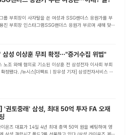
그룹 부회장이 사자탈을 쓴 여성과 SSG랜더스 응원가를 부
/정용진 부회장 인스타그램SSG랜더스 응원가 부르며 새해 맞는
 프
랜더스 응원가를 부른 여성의 정체에 관심이 뜨겁다.정용진 부
' 삼성 이상훈 무죄 확정…"증거수집 위법"
 노조 와해 혐의로 기소된 이상훈 전 삼성전자 이사회 부회
 확정됐다. /뉴시스[더팩트ㅣ장우성 기자] 삼성전자서비스 노
로 기소된 이상훈 전 삼성전자 이사회 의장에게 혐의를 입증할
게 수집됐다는 이유로 무죄가 확정됐다.대법원 1부(주심 박정
] '권토중래' 삼성, 최대 50억 투자 FA 오재
베팅
이온즈 대표가 14일 4년 최대 총액 50억 원을 베팅하며 영
게 삼성 갤럭시Z 폴드2를 선물하고 있다./삼성 라이온즈 제공