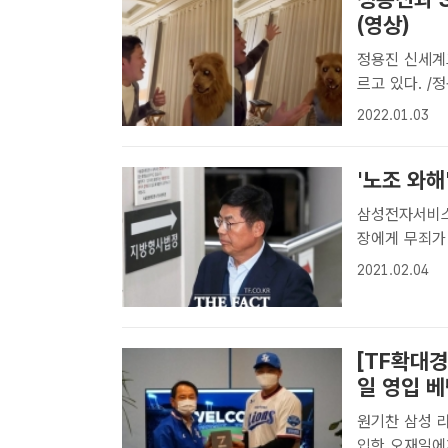
(영상)
정용진 신세계
르고 있다. 
정용진 부회장 [더팩트ㅣ장병문 기자] 정용진 신세계그룹 부회장과 함께
2022.01.03
로야구 SSG
회장은 ..
'노조 와해
삼성전자서비스
장에게 무죄가
조 와해 혐의
2021.02.04
증거가 위법하
화 대법관)..
[TF확대경
일 영입 
원기찬 삼성 라
입한 오재일에