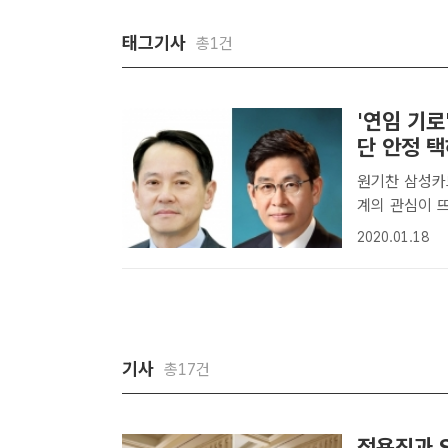
태그기사
총1건
'연임 기
단 안정 
원기찬 삼성카
계의 관심이 뜨
적을 끌어 올
2020.01.18
DB원기찬 코스
│황..
기사
총17건
정용진과 