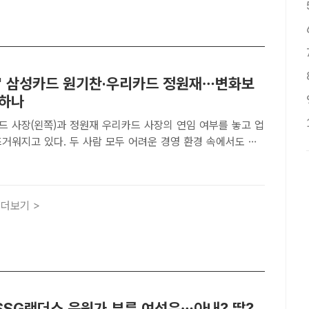
로' 삼성카드 원기찬·우리카드 정원재…변화보
택하나
드 사장(왼쪽)과 정원재 우리카드 사장의 연임 여부를 놓고 업
거워지고 있다. 두 사람 모두 어려운 경영 환경 속에서도 실
리며 성공적으로 회사를 이끌었다는 평가를 받는다. /더팩트
트코 결별 악재 극복, 정원재 카드의 정석 흥행 몰이 [더팩트
더보기 >
SSG랜더스 응원가 부른 여성은…아내? 딸?