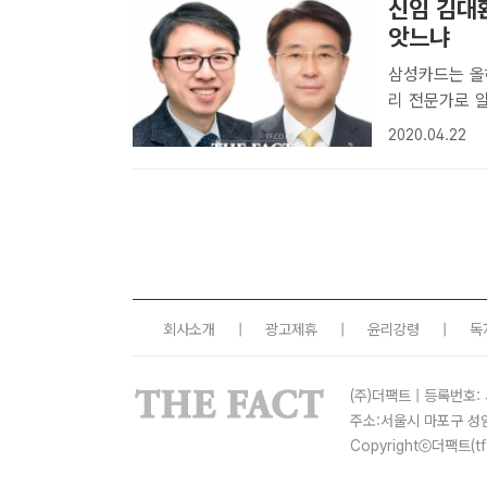
신임 김대환
앗느냐
삼성카드는 올
리 전문가로 
이다. 이동철
2020.04.22
바짝 쫓고 있다
민..
회사소개
|
광고제휴
|
윤리강령
|
독
(주)더팩트 | 등록번호: 
주소:서울시 마포구 성
Copyrightⓒ더팩트(