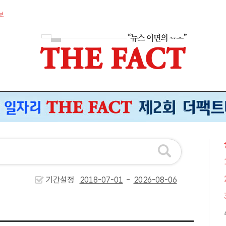
보
기간설정
-