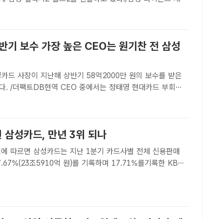
약금 24억원, 연봉 22억원 등 최대 50억 계약 발표...과거 영
광 재현 신호탄 [더팩트 | 박순규 기자] 가을 야구에서 제외된 삼..
반기 보수 가장 높은 CEO는 원기찬 전 삼성
카드 사장이 지난해 상반기 58억2000만 원의 보수를 받은
다. /더팩트DB현역 CEO 중에서는 정태영 현대카드 부회장
47억600만 원을 포함해 58억2000만 원을 받아 카드사..
 삼성카드, 만년 3위 되나
계에 따르면 삼성카드는 지난 1분기 카드사별 전체 신용판매
.67%(23조5910억 원)를 기록하며 17.71%를기록한 KB국
자리를 내줬다. /더팩트 DBKB국민카드, 점유율 17.71% 삼
성 제치고 2위 올라 [더팩트│황원영 기자] 아슬아슬하게 시장..