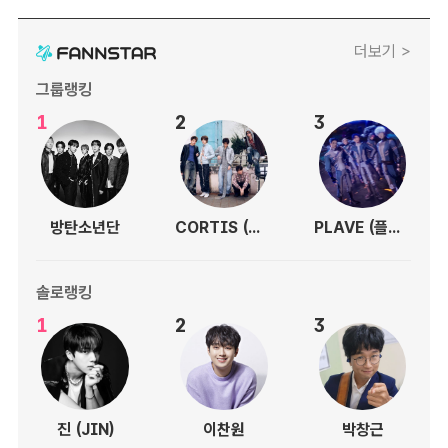
더보기 >
그룹랭킹
1
2
3
방탄소년단
CORTIS (코르티스)
PLAVE (플레이브)
솔로랭킹
1
2
3
진 (JIN)
이찬원
박창근