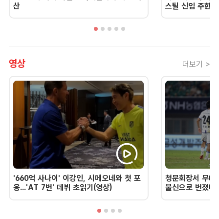
산
스틸 신임 주한 
영상
더보기 >
'660억 사나이' 이강인, 시메오네와 첫 포
청문회장서 무너진
옹...'AT 7번' 데뷔 초읽기(영상)
불신으로 번졌다 