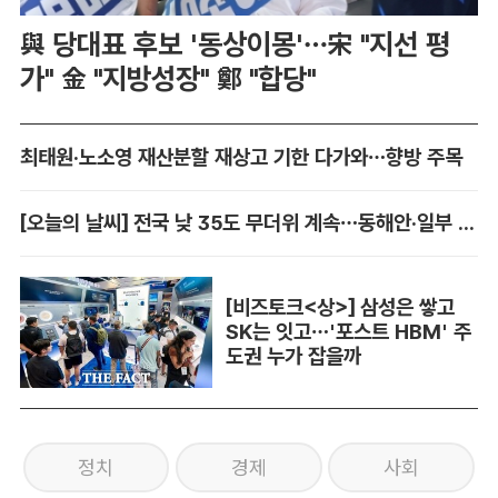
與 당대표 후보 '동상이몽'…宋 "지선 평
가" 金 "지방성장" 鄭 "합당"
최태원·노소영 재산분할 재상고 기한 다가와…향방 주목
[오늘의 날씨] 전국 낮 35도 무더위 계속…동해안·일부 지역 비
[비즈토크<상>] 삼성은 쌓고
SK는 잇고…'포스트 HBM' 주
도권 누가 잡을까
정치
경제
사회