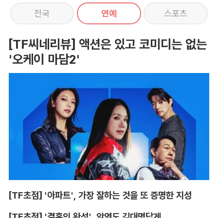
전국
연예
스포츠
[TF씨네리뷰] 액션은 있고 코미디는 없는
'오케이 마담2'
[TF초점] '아파트', 가장 잘하는 것을 또 증명한 지성
[TF초점] '결혼의 완성', 악역도 김대명답게