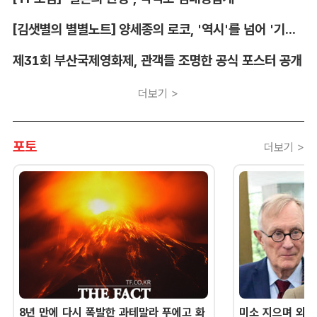
[김샛별의 별별노트] 양세종의 로코, '역시'를 넘어 '기대 이상'
제31회 부산국제영화제, 관객들 조명한 공식 포스터 공개
더보기 >
포토
더보기 >
8년 만에 다시 폭발한 과테말라 푸에고 화
미소 지으며 외교