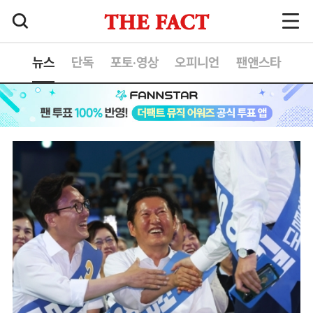
뉴스
단독
포토·영상
오피니언
팬앤스타