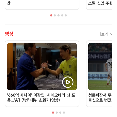
산
스틸 신임 주한 
영상
더보기 >
'660억 사나이' 이강인, 시메오네와 첫 포
청문회장서 무너진
옹...'AT 7번' 데뷔 초읽기(영상)
불신으로 번졌다 