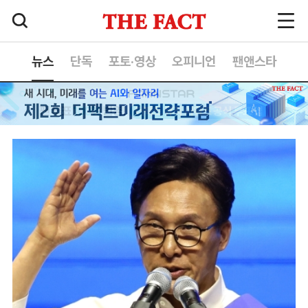
뉴스
단독
포토·영상
오피니언
팬앤스타