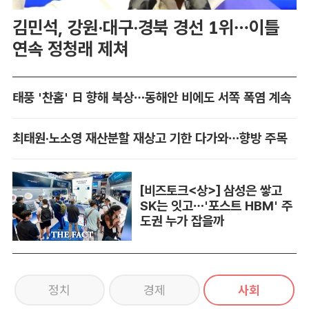
김민석, 강원·대구·경북 경선 1위…이틀
연속 정청래 제쳐
태풍 '찬홈' 日 향해 북상…동해안 비에도 서쪽 폭염 계속
최태원·노소영 재산분할 재상고 기한 다가와…향방 주목
[비즈토크<상>] 삼성은 쌓고
SK는 잇고…'포스트 HBM' 주
도권 누가 잡을까
정치
경제
사회