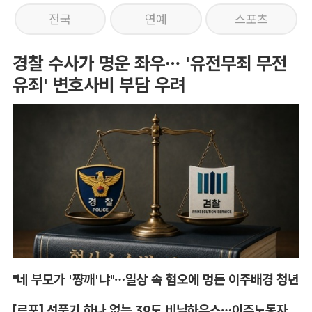
전국
연예
스포츠
경찰 수사가 명운 좌우… '유전무죄 무전
유죄' 변호사비 부담 우려
"네 부모가 '쨩깨'냐"…일상 속 혐오에 멍든 이주배경 청년
[르포] 선풍기 하나 없는 39도 비닐하우스…이주노동자의 '악몽같은 폭염'