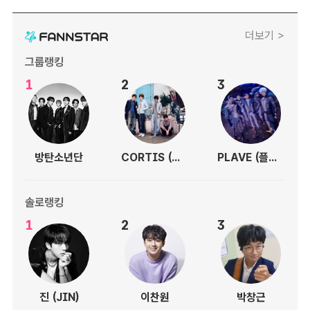
더보기 >
그룹랭킹
1
2
3
방탄소년단
CORTIS (코르티스)
PLAVE (플레이브)
솔로랭킹
1
2
3
진 (JIN)
이찬원
박창근