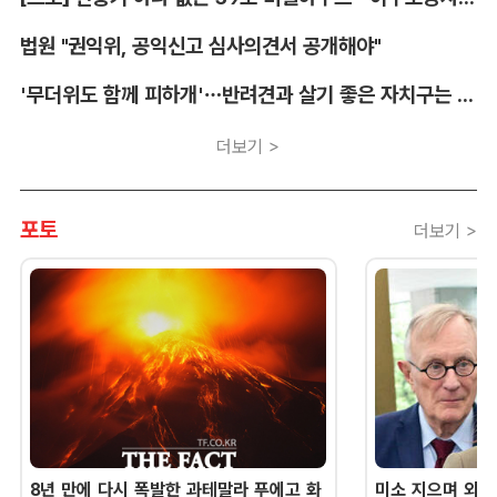
법원 "권익위, 공익신고 심사의견서 공개해야"
'무더위도 함께 피하개'…반려견과 살기 좋은 자치구는 어디
더보기 >
포토
더보기 >
8년 만에 다시 폭발한 과테말라 푸에고 화
미소 지으며 외교