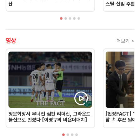
산
스틸 신임 주한 
영상
더보기 >
청문회장서 무너진 심판 리더십, 그라운드
[현장FACT] "한
불신으로 번졌다 [이영규의 비욘더매치]
참 속 후끈 달아