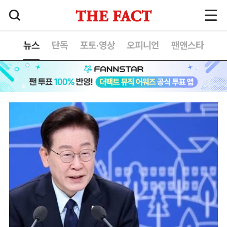
뉴스
단독
포토·영상
오피니언
팬앤스타