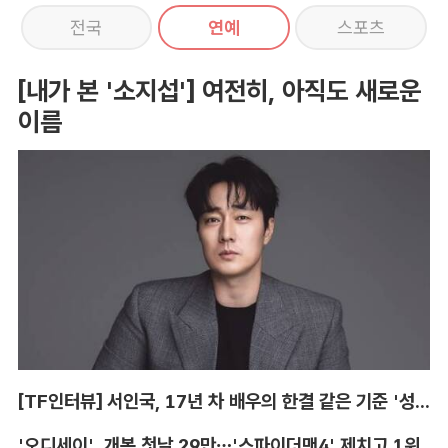
전국
연예
스포츠
[내가 본 '소지섭'] 여전히, 아직도 새로운
이름
[TF인터뷰] 서인국, 17년 차 배우의 한결 같은 기준 '성장'
'오디세이', 개봉 첫날 29만…'스파이더맨4' 제치고 1위