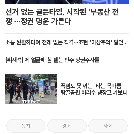
선거 없는 골든타임, 시작된 '부동산 전
쟁'…정권 명운 가른다
소통 원활하다며 전례 없는 직격…조현 '이상주의' 발언 논란
[취재석] 제 얼굴에 침 뱉는 민주 당권주자들
폭염도 못 꺾는 '타는 목마름'…
탑골공원 아리수 냉장고 가보니
정치
경제
사회