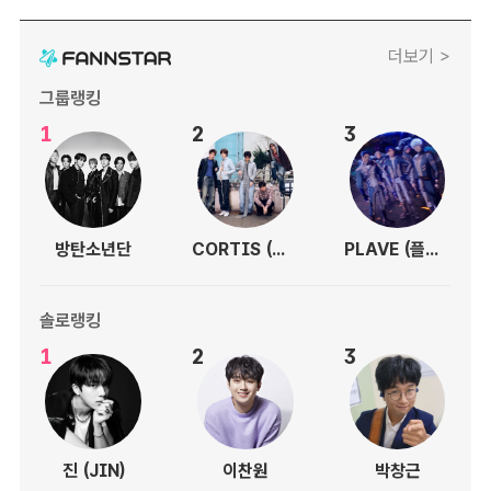
더보기 >
그룹랭킹
1
2
3
방탄소년단
CORTIS (코르티스)
PLAVE (플레이브)
솔로랭킹
1
2
3
진 (JIN)
이찬원
박창근