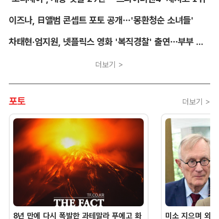
이즈나, 日앨범 콘셉트 포토 공개…'몽환청순 소녀들'
차태현·엄지원, 넷플릭스 영화 '복직경찰' 출연…부부 호흡
더보기 >
포토
더보기 >
8년 만에 다시 폭발한 과테말라 푸에고 화
미소 지으며 외교