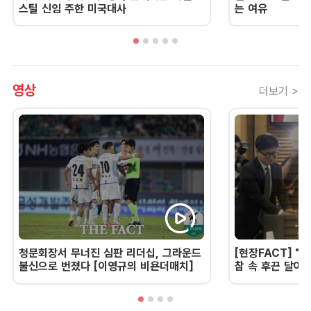
스틸 신임 주한 미국대사
는 여유
영상
더보기 >
청문회장서 무너진 심판 리더십, 그라운드
[현장FACT] "한
불신으로 번졌다 [이영규의 비욘더매치]
참 속 후끈 달아