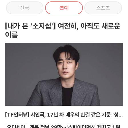
전국
연예
스포츠
[내가 본 '소지섭'] 여전히, 아직도 새로운
이름
[TF인터뷰] 서인국, 17년 차 배우의 한결 같은 기준 '성장'
'오디세이', 개봉 첫날 29만…'스파이더맨4' 제치고 1위