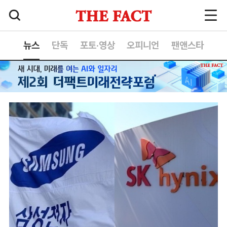
뉴스
단독
포토·영상
오피니언
팬앤스타