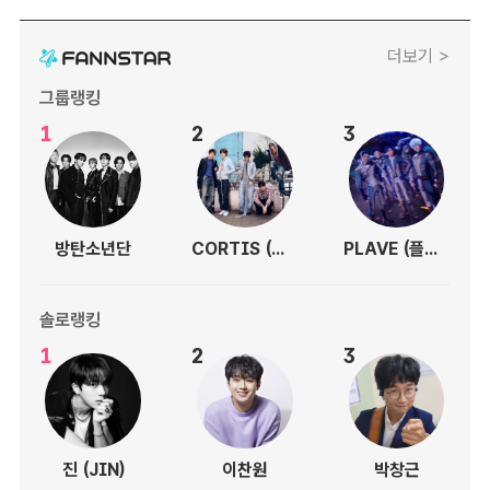
더보기 >
그룹랭킹
1
2
3
방탄소년단
CORTIS (코르티스)
PLAVE (플레이브)
솔로랭킹
1
2
3
진 (JIN)
이찬원
박창근