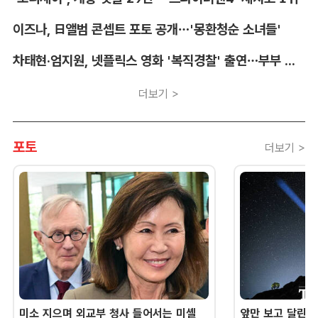
이즈나, 日앨범 콘셉트 포토 공개…'몽환청순 소녀들'
차태현·엄지원, 넷플릭스 영화 '복직경찰' 출연…부부 호흡
더보기 >
포토
더보기 >
미소 지으며 외교부 청사 들어서는 미셸
앞만 보고 달린