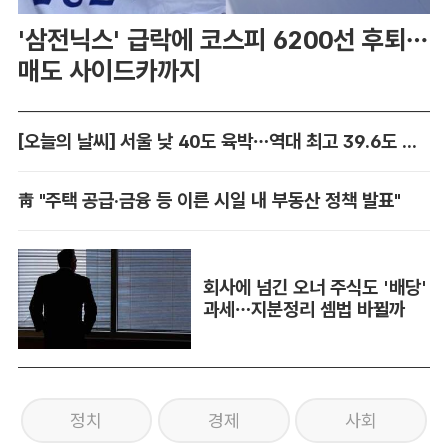
'삼전닉스' 급락에 코스피 6200선 후퇴…
매도 사이드카까지
[오늘의 날씨] 서울 낮 40도 육박…역대 최고 39.6도 위협
靑 "주택 공급·금융 등 이른 시일 내 부동산 정책 발표"
회사에 넘긴 오너 주식도 '배당'
과세…지분정리 셈법 바뀔까
정치
경제
사회