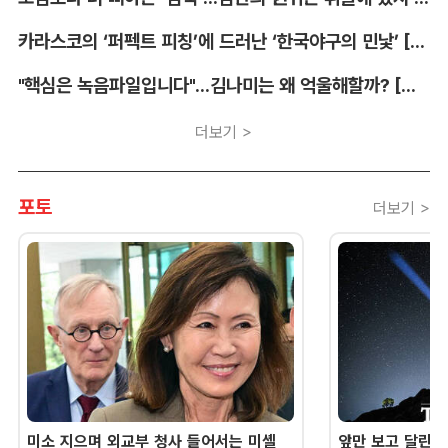
카라스코의 ‘퍼펙트 피칭’에 드러난 ‘한국야구의 민낯’ [김대호의 야구생각]
"핵심은 녹음파일입니다"...김나미는 왜 억울해할까? [유병철의 스포츠 렉시오]
더보기 >
포토
더보기 >
미소 지으며 외교부 청사 들어서는 미셸
앞만 보고 달린