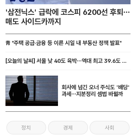
'삼전닉스' 급락에 코스피 6200선 후퇴…
매도 사이드카까지
靑 "주택 공급·금융 등 이른 시일 내 부동산 정책 발표"
[오늘의 날씨] 서울 낮 40도 육박…역대 최고 39.6도 위협
회사에 넘긴 오너 주식도 '배당'
과세…지분정리 셈법 바뀔까
정치
경제
사회