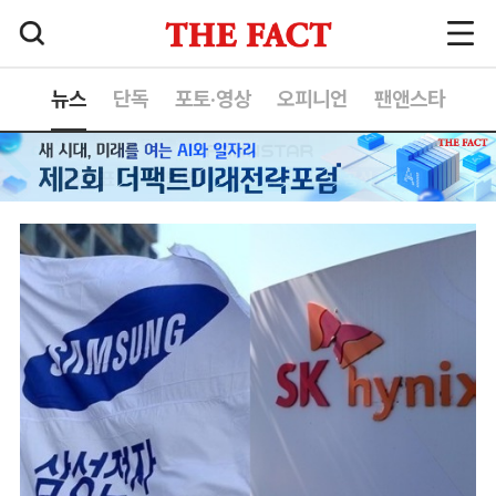
뉴스
단독
포토·영상
오피니언
팬앤스타