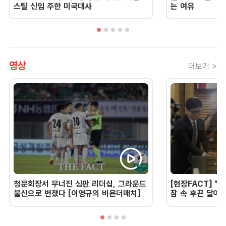
스틸 신임 주한 미국대사
는 여유
영상
더보기 >
청문회장서 무너진 심판 리더십, 그라운드
[현장FACT] "한
불신으로 번졌다 [이영규의 비욘더매치]
참 속 후끈 달아