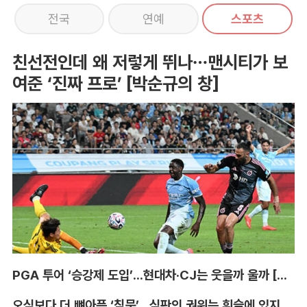
전국
연예
스포츠
친선전인데 왜 저렇게 뛰나…맨시티가 보
여준 ‘진짜 프로’ [박순규의 창]
PGA 투어 ‘승강제 도입’...현대차·CJ는 웃을까 울까 [박호윤의 IN&OUT]
오심보다 더 뼈아픈 ‘침묵’...심판의 권위는 휘슬에 있지 않다 [박순규의 창]