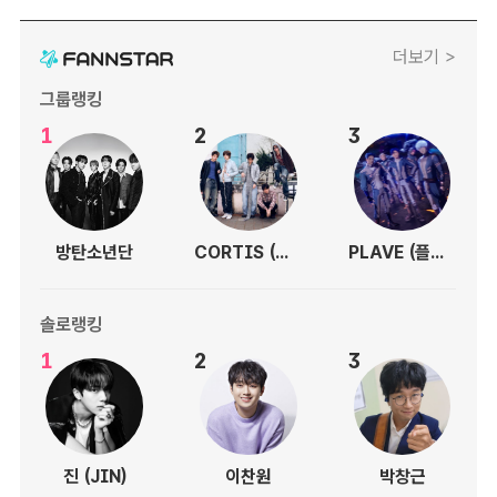
더보기 >
그룹랭킹
1
2
3
방탄소년단
CORTIS (코르티스)
PLAVE (플레이브)
솔로랭킹
1
2
3
진 (JIN)
이찬원
박창근