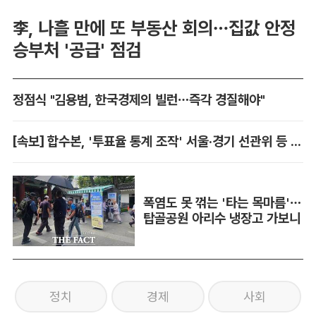
李, 나흘 만에 또 부동산 회의…집값 안정
승부처 '공급' 점검
정점식 "김용범, 한국경제의 빌런…즉각 경질해야"
[속보] 합수본, '투표율 통계 조작' 서울·경기 선관위 등 추가 압수수색
폭염도 못 꺾는 '타는 목마름'…
탑골공원 아리수 냉장고 가보니
정치
경제
사회