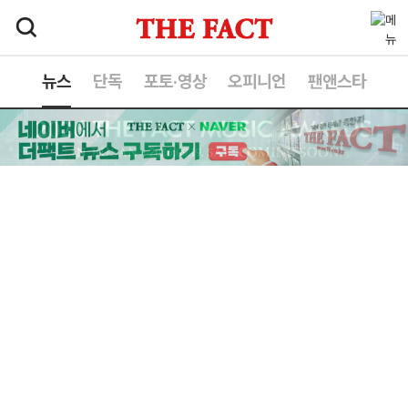
뉴스
단독
포토·영상
오피니언
팬앤스타