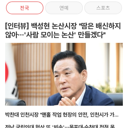
전국
연예
스포츠
[인터뷰] 백성현 논산시장 "땀은 배신하지
않아…'사람 모이는 논산' 만들겠다"
박찬대 인천시장 "맨홀 작업 현장의 안전, 인천시가 가장 앞장서겠다"
전남 국립의대 협상 또 '빈손'…목포대·순천대 접점 못 찾아