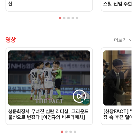
산
스틸 신임 주한 
영상
더보기 >
청문회장서 무너진 심판 리더십, 그라운드
[현장FACT] "한
불신으로 번졌다 [이영규의 비욘더매치]
참 속 후끈 달아