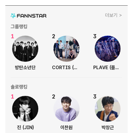
더보기 >
그룹랭킹
1
2
3
방탄소년단
CORTIS (코르티스)
PLAVE (플레이브)
솔로랭킹
1
2
3
진 (JIN)
이찬원
박창근