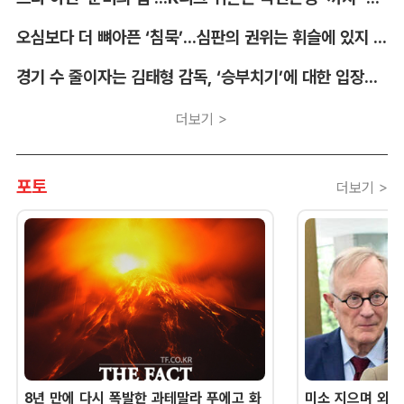
오심보다 더 뼈아픈 ‘침묵’...심판의 권위는 휘슬에 있지 않다 [박순규의 창]
경기 수 줄이자는 김태형 감독, ‘승부치기’에 대한 입장부터 밝혀야 [김대호의 야구생각]
더보기 >
포토
더보기 >
8년 만에 다시 폭발한 과테말라 푸에고 화
미소 지으며 외교