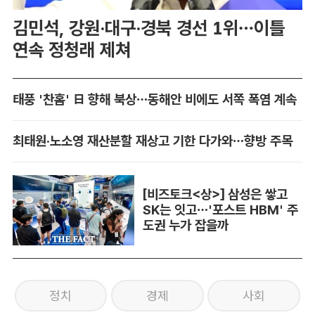
김민석, 강원·대구·경북 경선 1위…이틀
연속 정청래 제쳐
태풍 '찬홈' 日 향해 북상…동해안 비에도 서쪽 폭염 계속
최태원·노소영 재산분할 재상고 기한 다가와…향방 주목
[비즈토크<상>] 삼성은 쌓고
SK는 잇고…'포스트 HBM' 주
도권 누가 잡을까
정치
경제
사회