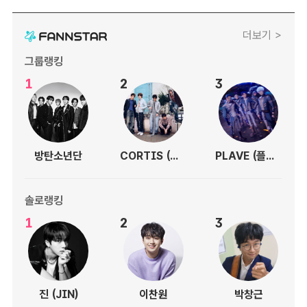
더보기 >
그룹랭킹
1
2
3
방탄소년단
CORTIS (코르티스)
PLAVE (플레이브)
솔로랭킹
1
2
3
진 (JIN)
이찬원
박창근