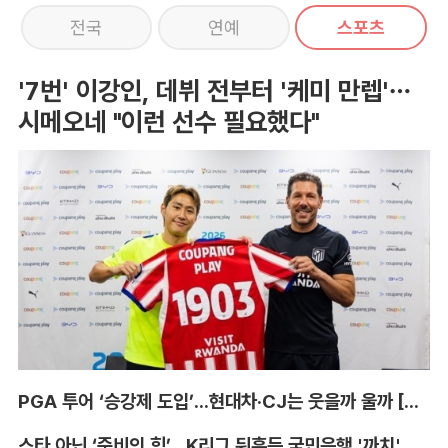
전국
연예
스포츠
'7번' 이강인, 데뷔 전부터 '케미 만렙'…
시메오네 "이런 선수 필요했다"
PGA 투어 ‘승강제 도입’...현대차·CJ는 웃을까 울까 [박호윤의 IN&OUT]
스타 아닌 ‘준비의 힘’...K리그 뒤흔든 국민은행 '까치' 사단 [이영규의 비욘더매치]