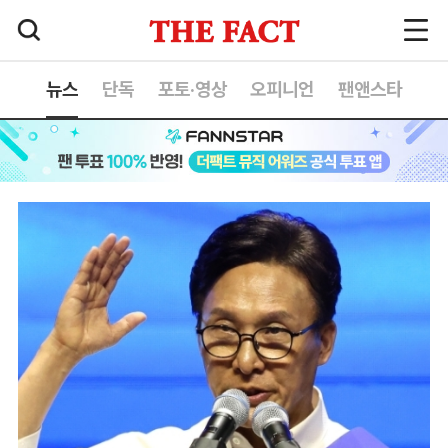
뉴스
단독
포토·영상
오피니언
팬앤스타