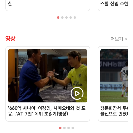
산
스틸 신임 주한 
영상
더보기 >
'660억 사나이' 이강인, 시메오네와 첫 포
청문회장서 무너진
옹...'AT 7번' 데뷔 초읽기(영상)
불신으로 번졌다 