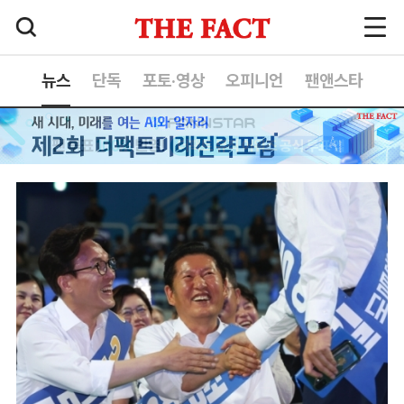
뉴스
단독
포토·영상
오피니언
팬앤스타