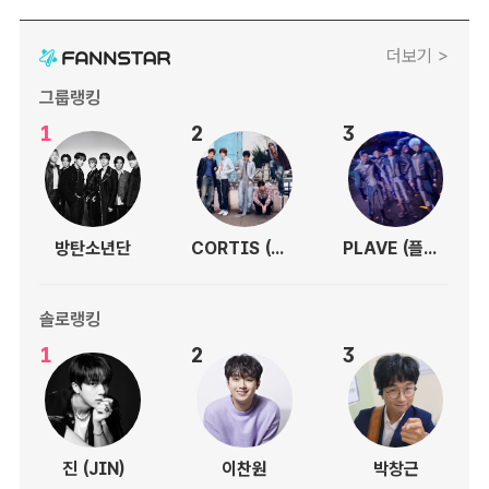
더보기 >
그룹랭킹
1
2
3
방탄소년단
CORTIS (코르티스)
PLAVE (플레이브)
솔로랭킹
1
2
3
진 (JIN)
이찬원
박창근