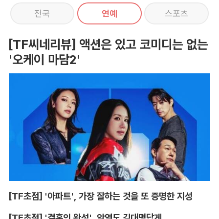
전국
연예
스포츠
[TF씨네리뷰] 액션은 있고 코미디는 없는
'오케이 마담2'
[TF초점] '아파트', 가장 잘하는 것을 또 증명한 지성
[TF초점] '결혼의 완성', 악역도 김대명답게