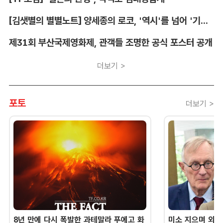
[김샛별의 별별노트] 양세종의 로코, '역시'를 넘어 '기대 이상'
제31회 부산국제영화제, 관객들 조명한 공식 포스터 공개
더보기 >
포토
더보기 >
8년 만에 다시 폭발한 과테말라 푸에고 화
미소 지으며 외교