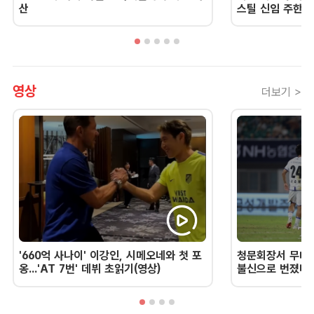
산
스틸 신임 주한 
영상
더보기 >
'660억 사나이' 이강인, 시메오네와 첫 포
청문회장서 무너진
옹...'AT 7번' 데뷔 초읽기(영상)
불신으로 번졌다 