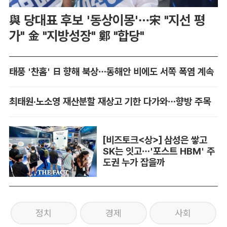
與 당대표 후보 '동상이몽'…宋 "지선 평
가" 金 "지방성장" 鄭 "합당"
태풍 '찬홈' 日 향해 북상…동해안 비에도 서쪽 폭염 계속
최태원·노소영 재산분할 재상고 기한 다가와…향방 주목
[비즈토크<상>] 삼성은 쌓고
SK는 잇고…'포스트 HBM' 주
도권 누가 잡을까
정치
경제
사회