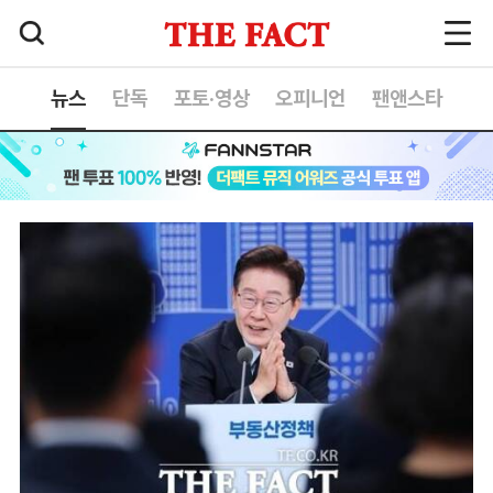
뉴스
단독
포토·영상
오피니언
팬앤스타