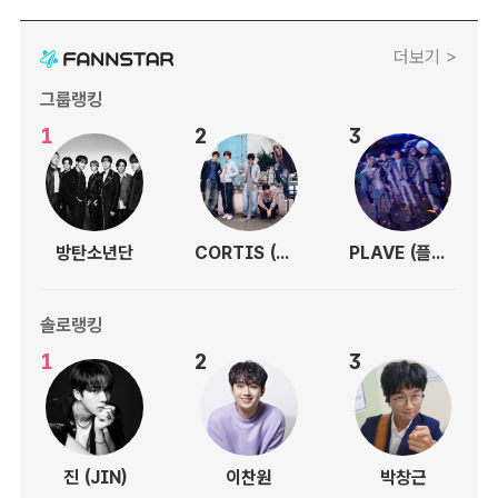
더보기 >
그룹랭킹
1
2
3
방탄소년단
CORTIS (코르티스)
PLAVE (플레이브)
솔로랭킹
1
2
3
진 (JIN)
이찬원
박창근