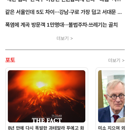
같은 서울인데 5도 차이…강남·구로 가장 덥고 서대문 낮다
폭염에 계곡 방문객 1만명대…불법주차·쓰레기는 골치
더보기 >
포토
더보기 >
8년 만에 다시 폭발한 과테말라 푸에고 화
미소 지으며 외교