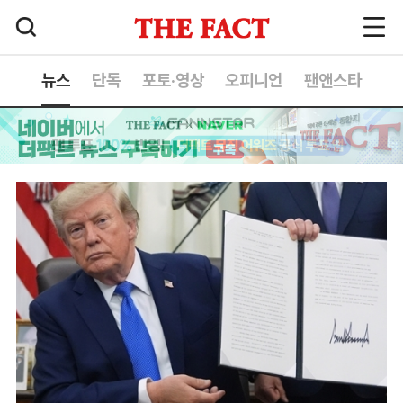
뉴스
단독
포토·영상
오피니언
팬앤스타