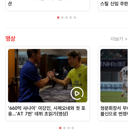
산
스틸 신임 주한 
영상
더보기 >
'660억 사나이' 이강인, 시메오네와 첫 포
청문회장서 무너진
옹...'AT 7번' 데뷔 초읽기(영상)
불신으로 번졌다 