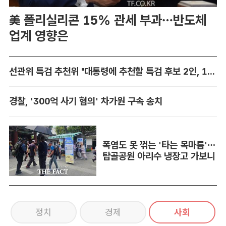
美 폴리실리콘 15% 관세 부과…반도체
업계 영향은
선관위 특검 추천위 "대통령에 추천할 특검 후보 2인, 14일 확정"
경찰, '300억 사기 혐의' 차가원 구속 송치
폭염도 못 꺾는 '타는 목마름'…
탑골공원 아리수 냉장고 가보니
정치
경제
사회