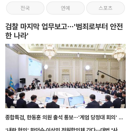
전국
연예
스포츠
검찰 마지막 업무보고…'범죄로부터 안전
한 나라'
종합특검, 한동훈 의원 출석 통보…'계엄 당정대 회의' 참고인
'내란 혐의' 한덕수·이상민 전원합의체 간다…대법 "사법적 평가 필요"