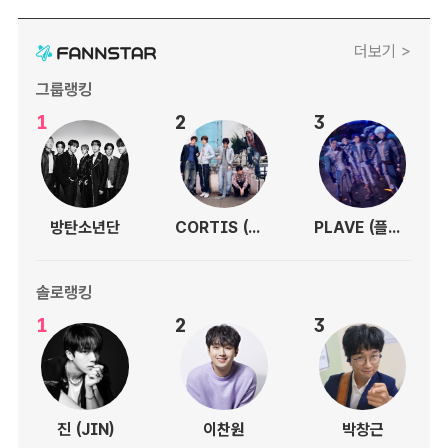
더보기 >
그룹랭킹
1
2
3
방탄소년단
CORTIS (코르티스)
PLAVE (플레이브)
솔로랭킹
1
2
3
진 (JIN)
이찬원
박창근