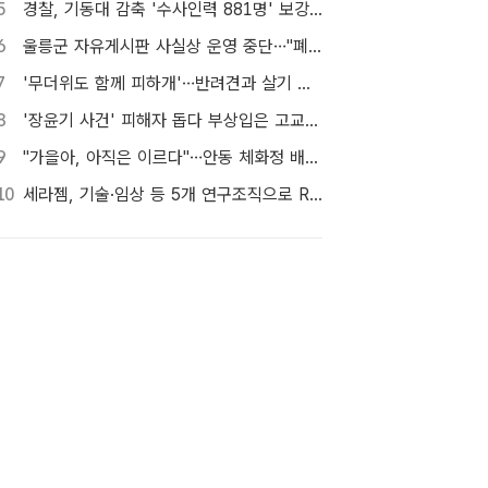
5
경찰, 기동대 감축 '수사인력 881명' 보강…9월 초까지 상피제 시행
6
울릉군 자유게시판 사실상 운영 중단…"폐쇄" vs "소통창구 지켜야"
7
'무더위도 함께 피하개'…반려견과 살기 좋은 자치구는 어디
8
'장윤기 사건' 피해자 돕다 부상입은 고교생 의상자 인정
9
"가을아, 아직은 이르다"…안동 체화정 배롱나무의 마지막 여름
10
세라젬, 기술·임상 등 5개 연구조직으로 R&D 역량 강화