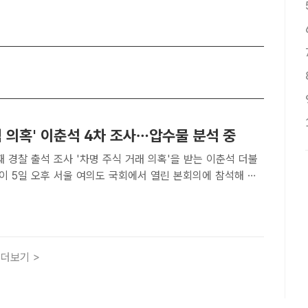
식 의혹' 이춘석 4차 조사…압수물 분석 중
'차명 주식 거래 의혹'을 받는 이춘석 더불
이 5일 오후 서울 여의도 국회에서 열린 본회의에 참석해 투
동하고 있다. /국회=박헌우 기자[더팩트ㅣ강주영 기자] 경찰이
 이용해 주식을 차명으로 거래한 혐의를 받는 이춘석 무소속..
더보기 >