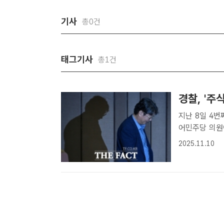
기사
총0건
태그기사
총1건
경찰, '주
지난 8일 4번째 경찰 출석 조사 
어민주당 의원
표를 위해 이
2025.11.10
미공개 정보를