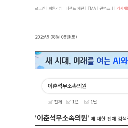
로그인
|
회원가입
|
더팩트 재팬
|
TMA
|
팬앤스타
|
기사제
2026년 08월 08일(토)
전체
1년
1달
'이춘석무소속의원'
에 대한 전체 검색