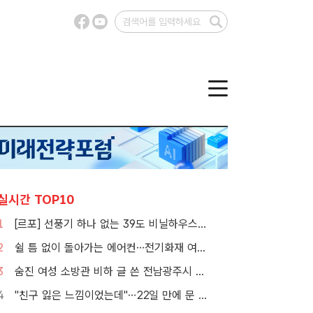
실시간 TOP10
1
[르포] 선풍기 하나 없는 39도 비닐하우스…이주노동자의 '악몽같은 폭염'
2
쉴 틈 없이 돌아가는 에어컨…전기화재 여름철에 몰린다
3
숨진 여성 소방관 비하 글 쓴 전남광주시 공무원 입건
4
"친구 잃은 느낌이었는데"…22일 만에 문 연 홈플러스 가보니[TF현장]