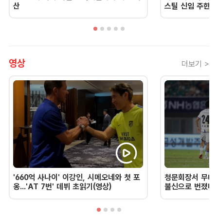
산
스틸 신임 주한 
영상
더보기 >
'660억 사나이' 이강인, 시메오네와 첫 포
청문회장서 무너진
옹...'AT 7번' 데뷔 초읽기(영상)
불신으로 번졌다 