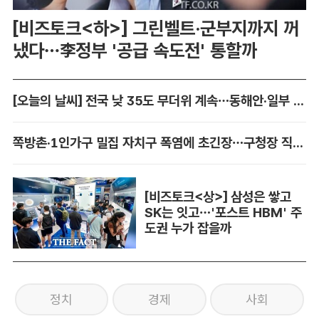
[비즈토크<하>] 그린벨트·군부지까지 꺼
냈다…李정부 '공급 속도전' 통할까
[오늘의 날씨] 전국 낮 35도 무더위 계속…동해안·일부 지역 비
쪽방촌·1인가구 밀집 자치구 폭염에 초긴장…구청장 직접 챙긴다
[비즈토크<상>] 삼성은 쌓고
SK는 잇고…'포스트 HBM' 주
도권 누가 잡을까
정치
경제
사회