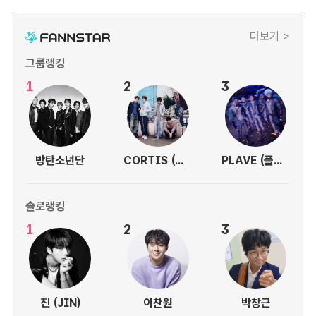
더보기 >
그룹랭킹
1
2
3
방탄소년단
CORTIS (코르티스)
PLAVE (플레이브)
솔로랭킹
1
2
3
진 (JIN)
이찬원
박창근