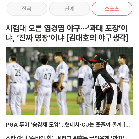
전국
연예
스포츠
시험대 오른 염경엽 야구…‘과대 포장’이
냐, ‘진짜 명장’이냐 [김대호의 야구생각]
PGA 투어 ‘승강제 도입’...현대차·CJ는 웃을까 울까 [박호윤의 IN&OUT]
스타 아닌 ‘준비의 힘’...K리그 뒤흔든 국민은행 '까치' 사단 [이영규의 비욘더매치]