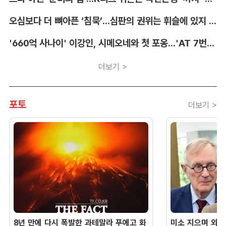
오심보다 더 뼈아픈 ‘침묵’...심판의 권위는 휘슬에 있지 않다 [박순규의 창]
'660억 사나이' 이강인, 시메오네와 첫 포옹...'AT 7번' 데뷔 초읽기
더보기 >
포토
더보기 >
8년 만에 다시 폭발한 과테말라 푸에고 화
미소 지으며 외교