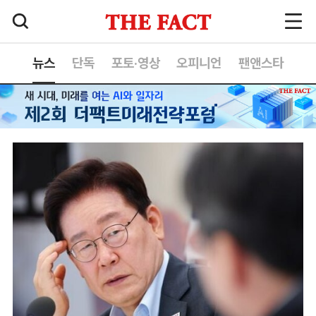
뉴스
단독
포토·영상
오피니언
팬앤스타